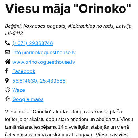
Viesu māja "Orinoko"
Beģēni, Kokneses pagasts, Aizkraukles novads, Latvija,
LV-5113
(+371) 29368746
info@orinokoguesthouse.lv
www.orinokoguesthouse.lv
Facebook
56.614630, 25.483588
Waze
Google maps
Viesu māja "Orinoko" atrodas Daugavas krastā, plašā
teritorijā ar skaistu dabu starp priedēm un ābeļdārzu. Viesu
izmitināšana iespējama 14 divvietīgās istabiņās un vienā
četrvietīgā istabiņā ar skatu uz Daugavu. Viesnīcas viesi