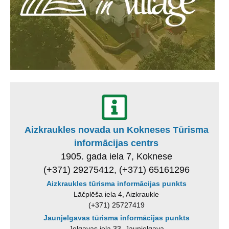
Aizkraukles novada un Kokneses Tūrisma
informācijas centrs
1905. gada iela 7, Koknese
(+371) 29275412, (+371) 65161296
Aizkraukles tūrisma informācijas punkts
Lāčplēša iela 4, Aizkraukle
(+371) 25727419
Jaunjelgavas tūrisma informācijas punkts
Jelgavas iela 33, Jaunjelgava