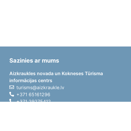
Sazinies ar mums
Aizkraukles novada un Kokneses Tūrisma
informācijas centrs
turisms@aizkraukle.lv
+371 65161296
+371 29275412
1905.gada iela 7, Koknese,
Aizkraukles novads, LV-5113
Darba laiki