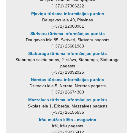
(+371) 27366222
Pļaviņu tūrisma informācijas punkts
Daugavas iela 49, Pļaviņas
(+371) 22000981
Skrīveru tūrisma informācijas punkts
Daugavas iela 85, Skrīveri, Skrīveru pagasts
(+371) 25661983
Staburaga tūrisma informācijas punkts
Staburaga saieta nams, 2. stāvs, Staburags, Staburaga
pagasts
(+371) 29892925
Neretas tūrisma informācijas punkts
Dzirnavu iela 5, Nereta, Neretas pagasts
(+371) 26674300
Mazzalves tūrisma informācijas punkts
Skolas iela 1, Ērberģe, Mazzalves pagasts
(+371) 26156535
Iršu muižas klēts - magazīna
Irši, Iršu pagasts
(+371) 29275412