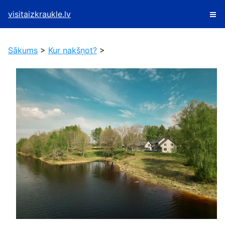
visitaizkraukle.lv
Sākums
>
Kur nakšņot?
>