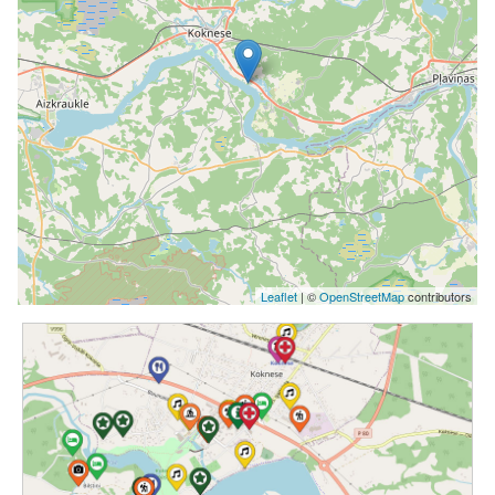
Leaflet
| ©
OpenStreetMap
contributors