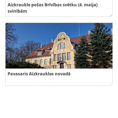
Aizkraukle pošas Brīvības svētku (4. maija)
svinībām
Pavasaris Aizkraukles novadā