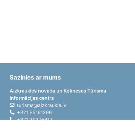
Sazinies ar mums
Aizkraukles novada un Kokneses Tūrisma
informācijas centrs
turisms@aizkraukle.lv
+371 65161296
+371 29275412
1905.gada iela 7, Koknese,
Aizkraukles novads, LV-5113