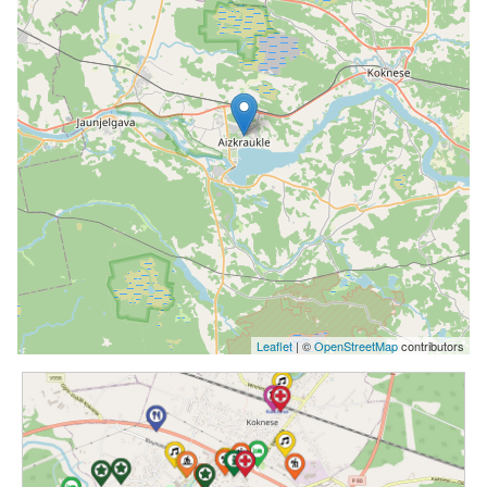
Leaflet
| ©
OpenStreetMap
contributors