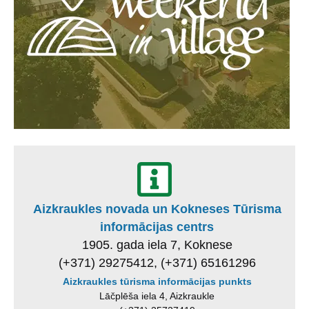
Aizkraukles novada un Kokneses Tūrisma
informācijas centrs
1905. gada iela 7, Koknese
(+371) 29275412, (+371) 65161296
Aizkraukles tūrisma informācijas punkts
Lāčplēša iela 4, Aizkraukle