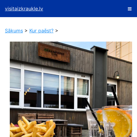
visitaizkraukle.lv
Sākums
>
Kur paēst?
>