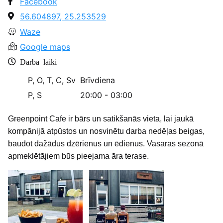
Facebook
56.604897, 25.253529
Waze
Google maps
Darba laiki
P, O, T, C, Sv
Brīvdiena
P, S
20:00 - 03:00
Greenpoint Cafe ir bārs un satikšanās vieta, lai jaukā
kompānijā atpūstos un nosvinētu darba nedēļas beigas,
baudot dažādus dzērienus un ēdienus. Vasaras sezonā
apmeklētājiem būs pieejama āra terase.