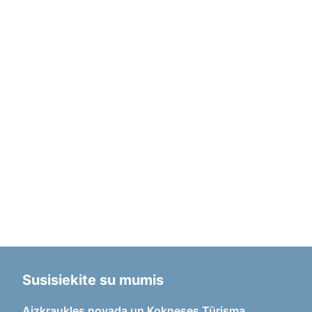
Susisiekite su mumis
Aizkraukles novada un Kokneses Tūrisma