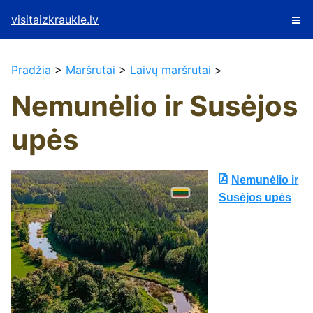
visitaizkraukle.lv
Pradžia
>
Maršrutai
>
Laivų maršrutai
>
Nemunėlio ir Susėjos
upės
Nemunėlio ir
Susėjos upės