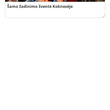
Šamo žadinimo šventė Koknesėje