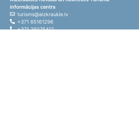
informācijas centrs
turisms@aizkraukle.lv
+371 65161296
+371 29275412
1905.gada iela 7, Koknese,
Aizkraukles novads, LV-5113
Darbo laikas
Darbo laikas
01.05.2026 - 30.09.2026
Pr, An, Tr, Kt, Pn
09:00 - 18:00
Pietų laikas
12:00
- 13:00
Št
10:00 - 15:00
Sk
11:00 - 14:00
01.10.2025 - 30.04.2026
Pr, An, Tr, Kt, Pn
08:00 - 17:00
Pietų laikas
12:00
- 13:00
Št
10:00 - 14:00