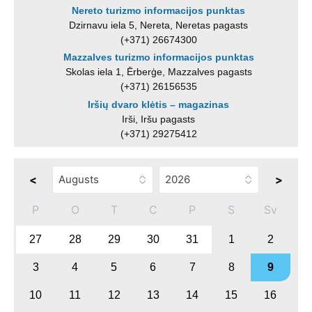
Nereto turizmo informacijos punktas
Dzirnavu iela 5, Nereta, Neretas pagasts
(+371) 26674300
Mazzalves turizmo informacijos punktas
Skolas iela 1, Ērberģe, Mazzalves pagasts
(+371) 26156535
Iršių dvaro klėtis – magazinas
Irši, Iršu pagasts
(+371) 29275412
<
>
P
O
T
C
P
S
Sv
27
28
29
30
31
1
2
3
4
5
6
7
8
9
10
11
12
13
14
15
16