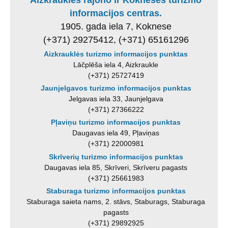
Aizkrauklės rajono ir Koknesės turizmo
informacijos centras.
1905. gada iela 7, Koknese
(+371) 29275412, (+371) 65161296
Aizkrauklės turizmo informacijos punktas
Lāčplēša iela 4, Aizkraukle
(+371) 25727419
Jaunjelgavos turizmo informacijos punktas
Jelgavas iela 33, Jaunjelgava
(+371) 27366222
Pļaviņu turizmo informacijos punktas
Daugavas iela 49, Pļaviņas
(+371) 22000981
Skrīverių turizmo informacijos punktas
Daugavas iela 85, Skrīveri, Skrīveru pagasts
(+371) 25661983
Staburaga turizmo informacijos punktas
Staburaga saieta nams, 2. stāvs, Staburags, Staburaga
pagasts
(+371) 29892925