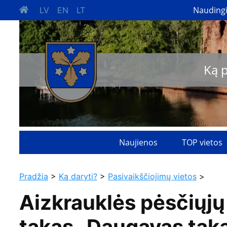
Nauding
LV
EN
LT
Ką 
Naujienos
TOP vietos
Pradžia
>
Ką daryti?
>
Pasivaikščiojimų vietos
>
Aizkrauklės pėsčiųjų
takas „Daugavas tak