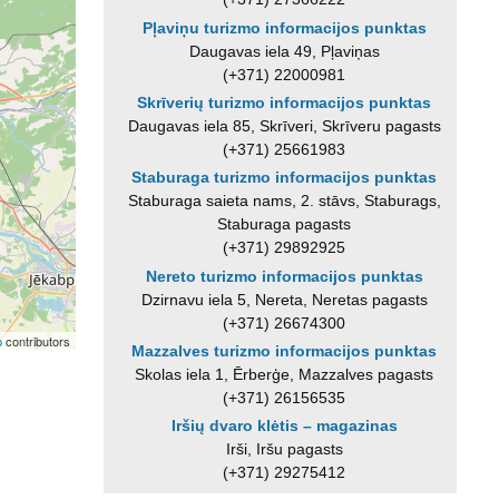
Pļaviņu turizmo informacijos punktas
Daugavas iela 49, Pļaviņas
(+371) 22000981
Skrīverių turizmo informacijos punktas
Daugavas iela 85, Skrīveri, Skrīveru pagasts
(+371) 25661983
Staburaga turizmo informacijos punktas
Staburaga saieta nams, 2. stāvs, Staburags,
Staburaga pagasts
(+371) 29892925
Nereto turizmo informacijos punktas
Dzirnavu iela 5, Nereta, Neretas pagasts
(+371) 26674300
p
contributors
Mazzalves turizmo informacijos punktas
Skolas iela 1, Ērberģe, Mazzalves pagasts
(+371) 26156535
Iršių dvaro klėtis – magazinas
Irši, Iršu pagasts
(+371) 29275412