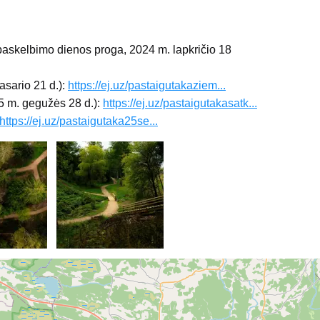
paskelbimo dienos proga, 2024 m. lapkričio 18
asario 21 d.):
https://ej.uz/pastaigutakaziem...
5 m. gegužės 28 d.):
https://ej.uz/pastaigutakasatk...
https://ej.uz/pastaigutaka25se...