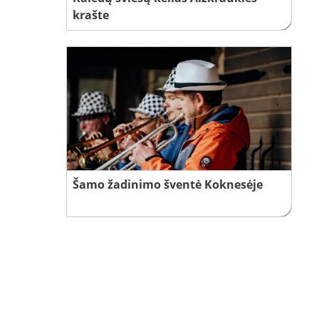
krašte
Šamo žadinimo šventė Koknesėje