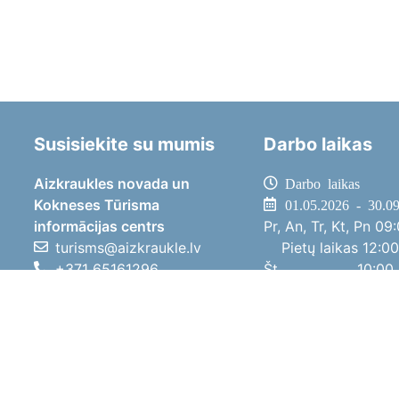
Susisiekite su mumis
Darbo laikas
Aizkraukles novada un
Darbo laikas
Kokneses Tūrisma
01.05.2026 - 30.0
informācijas centrs
Pr, An, Tr, Kt, Pn
09:
turisms@aizkraukle.lv
Pietų laikas
12:00
+371 65161296
Št
10:00 
+371 29275412
Sk
11:00 
1905.gada iela 7, Koknese,
01.10.2025 - 30.0
Aizkraukles novads, LV-5113
Pr, An, Tr, Kt, Pn
08:
Pietų laikas
12:00
Št
10:00 
Sk
Poilsi