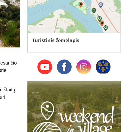
Turistinis žemėlapis
, esančio
prie
ų šlaitų,
uri