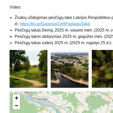
Video:
Žvakių uždegimas pėsčiųjų take Latvijos Respublikos 
d.:
https://ej.uz/GaismasCeļšPastaiguTakā
Pėsčiųjų takas žiemą, 2025 m. vasario mėn. (2025 m. v
Pėsčiųjų takos atidarymas 2025 m. gegužės mėn. (202
Pėsčiųjų takas rudenį 2025 m. (2025 m. rugsėjo 25 d.):
+
−