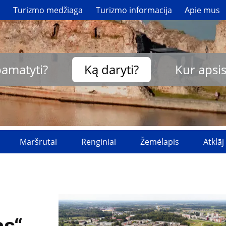
i
Turizmo medžiaga
Turizmo informacija
Apie mus
pamatyti?
Ką daryti?
Kur apsis
Maršrutai
Renginiai
Žemėlapis
Atklāj
as“