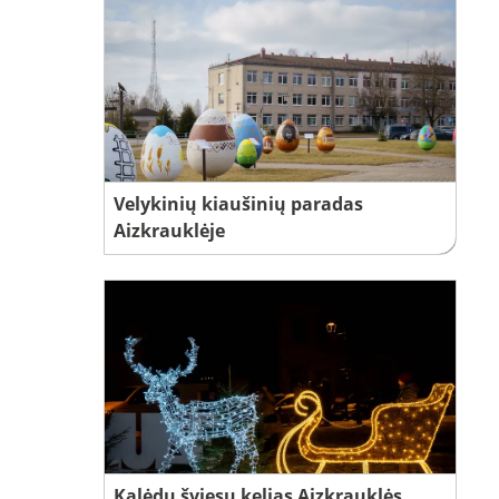
Velykinių kiaušinių paradas
Aizkrauklėje
Kalėdų šviesų kelias Aizkrauklės