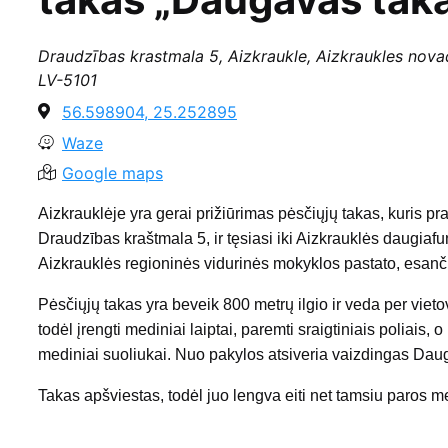
Draudzības krastmala 5, Aizkraukle, Aizkraukles novad
LV-5101
56.598904, 25.252895
Waze
Google maps
Aizkrauklėje yra gerai prižiūrimas pėsčiųjų takas, kuris p
Draudzības kraštmala 5, ir tęsiasi iki Aizkrauklės daugiafu
Aizkrauklės regioninės vidurinės mokyklos pastato, esanč
Pėsčiųjų takas yra beveik 800 metrų ilgio ir veda per vieto
todėl įrengti mediniai laiptai, paremti sraigtiniais poliais, o 
mediniai suoliukai. Nuo pakylos atsiveria vaizdingas Dau
Takas apšviestas, todėl juo lengva eiti net tamsiu paros m