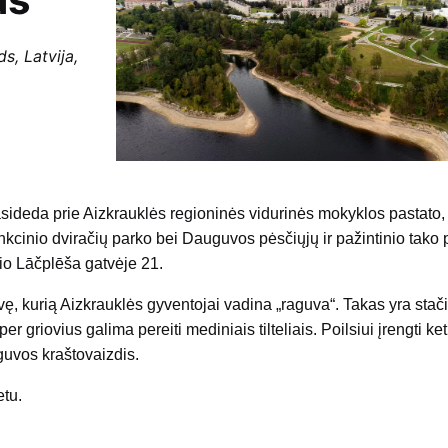
s, Latvija,
rasideda prie Aizkrauklės regioninės vidurinės mokyklos pastato
nkcinio dviračių parko bei Dauguvos pėsčiųjų ir pažintinio tako 
io Lāčplēša gatvėje 21.
vę, kurią Aizkrauklės gyventojai vadina „raguva“. Takas yra stači
per griovius galima pereiti mediniais tilteliais. Poilsiui įrengti ket
guvos kraštovaizdis.
etu.