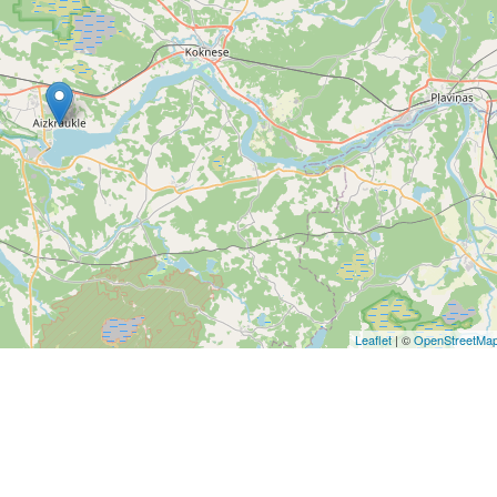
Leaflet
| ©
OpenStreetMa