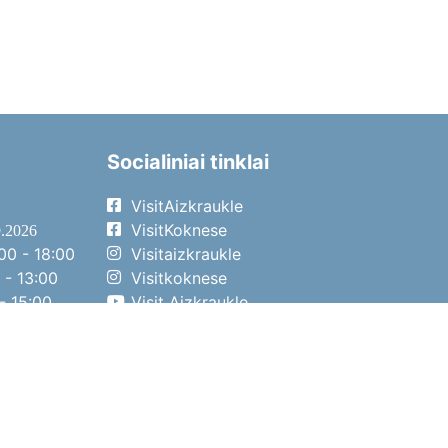
Socialiniai tinklai
VisitAizkraukle
VisitKoknese
9.2026
00 - 18:00
Visitaizkraukle
 - 13:00
Visitkoknese
- 15:00
Visit Aizkraukle
- 14:00
Visit Aizkraukle
4.2026
00 - 17:00
 - 13:00
- 14:00
o diena