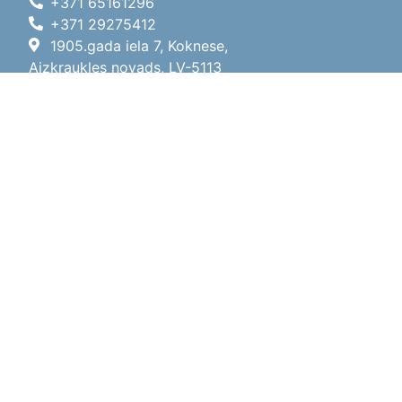
+371 65161296
+371 29275412
1905.gada iela 7, Koknese,
Aizkraukles novads, LV-5113
Darba laiki
Darba laiki
01.05.2026 - 30.09.2026
P, O, T, C, P
09:00 - 18:00
Pusdienu laiks
12:00 - 13:00
S
10:00 - 15:00
Sv
11:00 - 14:00
01.10.2025 - 30.04.2026
P, O, T, C, P
08:00 - 17:00
Pusdienu laiks
12:00
- 13:00
S
10:00 - 14:00
Sv
Brīvdiena
Sociālie tīkli