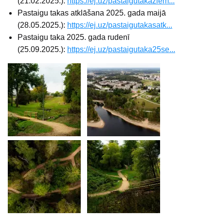
(21.02.2025.):
https://ej.uz/pastaigutakaziem...
Pastaigu takas atklāšana 2025. gada maijā
(28.05.2025.):
https://ej.uz/pastaigutakasatk...
Pastaigu taka 2025. gada rudenī
(25.09.2025.):
https://ej.uz/pastaigutaka25se...