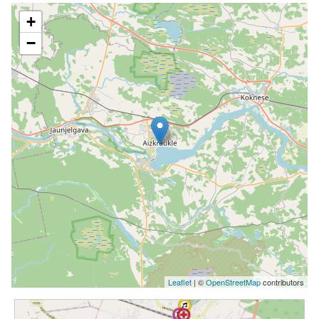
+
−
Leaflet
| ©
OpenStreetMap
contributors