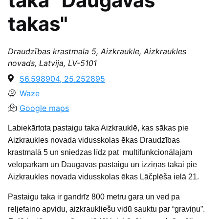
taka "Daugavas
takas"
Draudzības krastmala 5, Aizkraukle, Aizkraukles
novads, Latvija, LV-5101
56.598904, 25.252895
Waze
Google maps
Labiekārtota pastaigu taka Aizkrauklē, kas sākas pie
Aizkraukles novada vidusskolas ēkas Draudzības
krastmalā 5 un sniedzas līdz pat multifunkcionālajam
veloparkam un Daugavas pastaigu un izziņas takai pie
Aizkraukles novada vidusskolas ēkas Lāčplēša ielā 21.
Pastaigu taka ir gandrīz 800 metru gara un ved pa
reljefaino apvidu, aizkraukliešu vidū sauktu par “graviņu”.