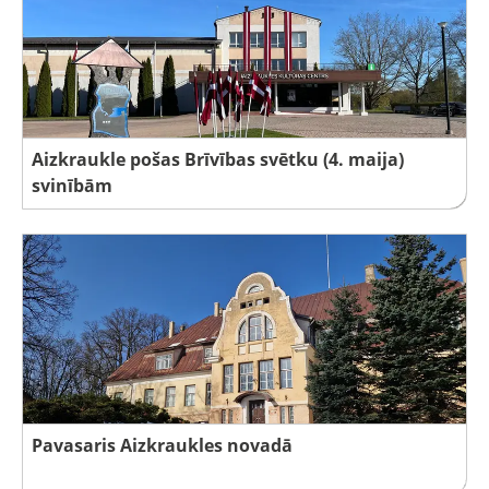
Aizkraukle pošas Brīvības svētku (4. maija)
svinībām
Pavasaris Aizkraukles novadā