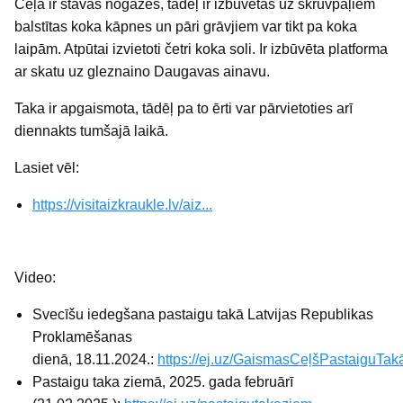
Ceļā ir stāvas nogāzes, tādēļ ir izbūvētas uz skrūvpāļiem
balstītas koka kāpnes un pāri grāvjiem var tikt pa koka
laipām. Atpūtai izvietoti četri koka soli. Ir izbūvēta platforma
ar skatu uz gleznaino Daugavas ainavu.
Taka ir apgaismota, tādēļ pa to ērti var pārvietoties arī
diennakts tumšajā laikā.
Lasiet vēl:
https://visitaizkraukle.lv/aiz...
Video:
Svecīšu iedegšana pastaigu takā Latvijas Republikas
Proklamēšanas
dienā, 18.11.2024.:
https://ej.uz/GaismasCeļšPastaiguTak
Pastaigu taka ziemā, 2025. gada februārī