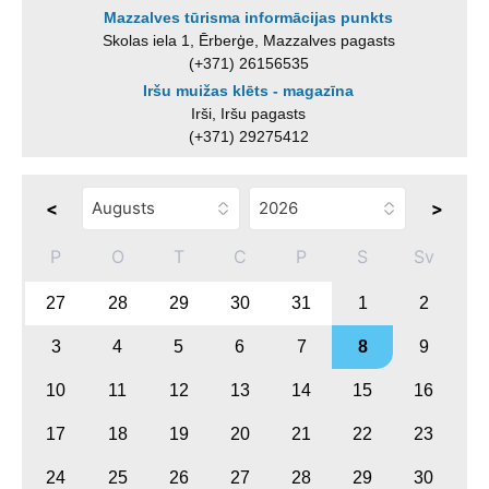
Mazzalves tūrisma informācijas punkts
Skolas iela 1, Ērberģe, Mazzalves pagasts
(+371) 26156535
Iršu muižas klēts - magazīna
Irši, Iršu pagasts
(+371) 29275412
<
>
P
O
T
C
P
S
Sv
27
28
29
30
31
1
2
3
4
5
6
7
8
9
10
11
12
13
14
15
16
17
18
19
20
21
22
23
24
25
26
27
28
29
30