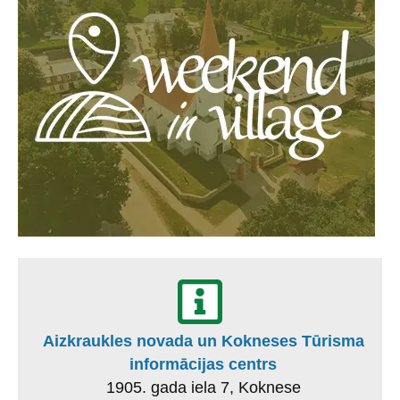
Aizkraukles novada un Kokneses Tūrisma
informācijas centrs
1905. gada iela 7, Koknese