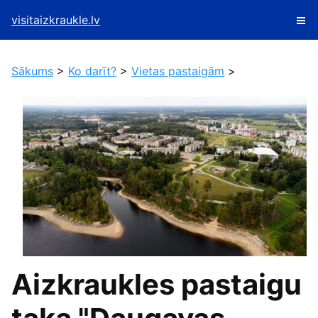
visitaizkraukle.lv
Sākums
>
Ko darīt?
>
Vietas pastaigām
>
Aizkraukles pastaigu