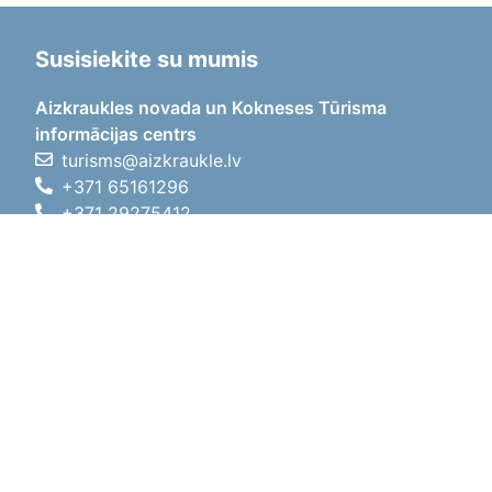
Susisiekite su mumis
Aizkraukles novada un Kokneses Tūrisma
informācijas centrs
turisms@aizkraukle.lv
+371 65161296
+371 29275412
1905.gada iela 7, Koknese,
Aizkraukles novads, LV-5113
Darbo laikas
Darbo laikas
01.05.2026 - 30.09.2026
Pr, An, Tr, Kt, Pn
09:00 - 18:00
Pietų laikas
12:00
- 13:00
Št
10:00 - 15:00