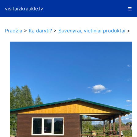
visitaizkraukle.lv
Pradžia
>
Ką daryti?
>
Suvenyrai, vietiniai produktai
>