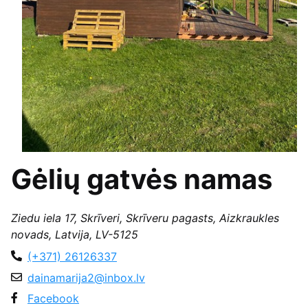
Gėlių gatvės namas
Ziedu iela 17, Skrīveri, Skrīveru pagasts, Aizkraukles
novads, Latvija, LV-5125
(+371) 26126337
dainamarija2@inbox.lv
Facebook