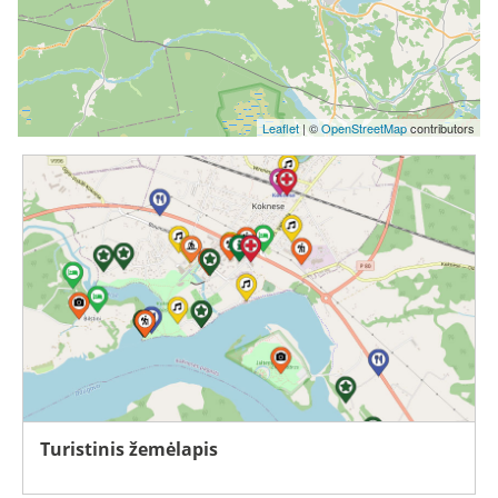
Leaflet
| ©
OpenStreetMap
contributors
Turistinis žemėlapis