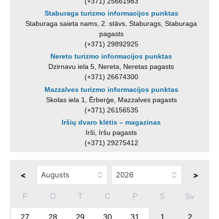
(+371) 25661983
Staburaga turizmo informacijos punktas
Staburaga saieta nams, 2. stāvs, Staburags, Staburaga
pagasts
(+371) 29892925
Nereto turizmo informacijos punktas
Dzirnavu iela 5, Nereta, Neretas pagasts
(+371) 26674300
Mazzalves turizmo informacijos punktas
Skolas iela 1, Ērberģe, Mazzalves pagasts
(+371) 26156535
Iršių dvaro klėtis – magazinas
Irši, Iršu pagasts
(+371) 29275412
<
>
P
O
T
C
P
S
Sv
27
28
29
30
31
1
2