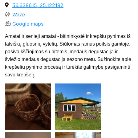
56.638615, 25.122192
Waze
Google maps
Amatai ir senieji amatai - bitininkystė ir krepšių pynimas iš
latviškų gluosnių vytelių. Siūlomas ramus poilsis gamtoje,
pasivaikščiojimas su bitėmis, medaus degustacija ir
šviežio medaus degustacija sezono metu. Sužinokite apie
krepšelių pynimo procesą ir turėkite galimybę pasigaminti
savo krepšelį.