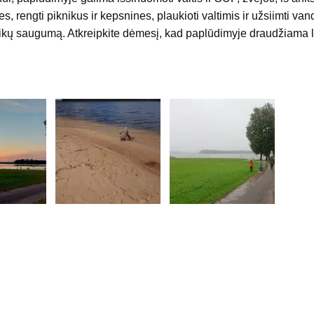
es, rengti piknikus ir kepsnines, plaukioti valtimis ir užsiimti va
aukikų saugumą. Atkreipkite dėmesį, kad paplūdimyje draudžiama l