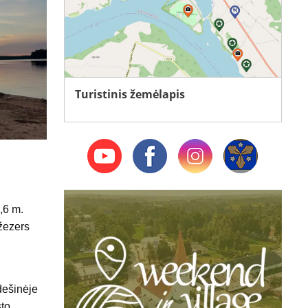
Turistinis žemėlapis
,6 m.
ežezers
 dešinėje
sto