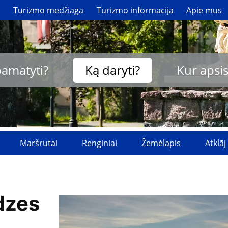
i
Turizmo medžiaga
Turizmo informacija
Apie mus
pamatyti?
Ką daryti?
Kur apsis
Maršrutai
Renginiai
Žemėlapis
Atklāj
dzes