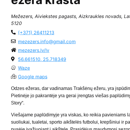
Mežezers, Aiviekstes pagasts, Aizkraukles novads, Lat
5120
(+371) 26411213
mezezers.info@gmail.com
mezezers.lv/lv
56.661510, 25.718349
Waze
Google maps
Odzes ežeras, dar vadinamas Trakšėnų ežeru, yra įspūdingo
Pietinėje jo pakrantėje yra gerai įrengtas viešas paplūdimy
Story“.
Viešajame paplūdimyje yra viskas, ko reikia pavieniams 
suoliukai, tualetai, sporto aikštelės futbolui, krepšiniui i
pusėje įvažiuojant į aikštelę. Prasidėjus maudymosi sezonu