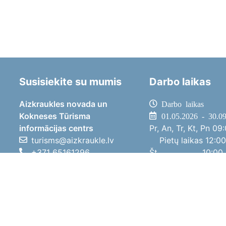
Susisiekite su mumis
Darbo laikas
Aizkraukles novada un
Darbo laikas
Kokneses Tūrisma
01.05.2026 - 30.0
informācijas centrs
Pr, An, Tr, Kt, Pn
09:
turisms@aizkraukle.lv
Pietų laikas
12:00
+371 65161296
Št
10:00 
+371 29275412
Sk
11:00 
1905.gada iela 7, Koknese,
01.10.2025 - 30.0
Aizkraukles novads, LV-5113
Pr, An, Tr, Kt, Pn
08:
Pietų laikas
12:00
Št
10:00 
Sk
Poilsi