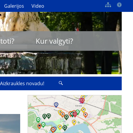
Galerijos
Video
toti?
Kur valgyti?
 Aizkraukles novadu!