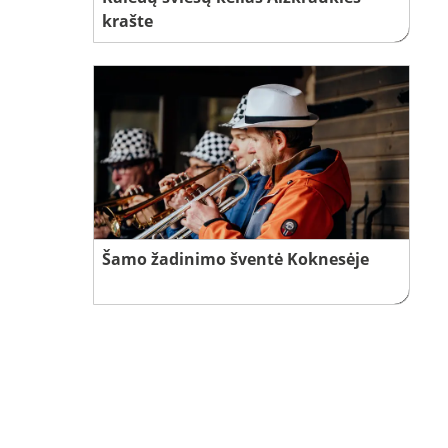
krašte
Šamo žadinimo šventė Koknesėje