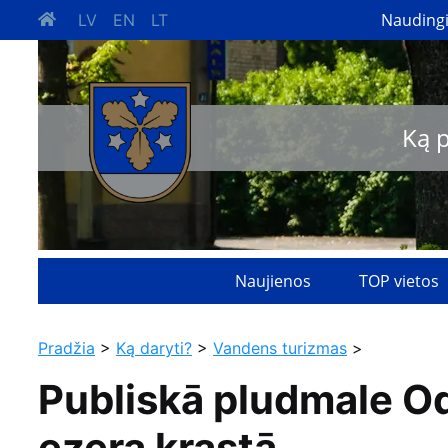
Nauding
LV
EN
LT
Ką 
Naujienos
TOP vietos
Pradžia
>
Ką daryti?
>
Vandens turizmas
>
Publiskā pludmale O
ezera krastā