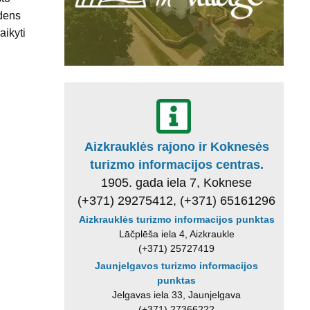
ndens
aikyti
Aizkrauklės rajono ir Koknesės
turizmo informacijos centras.
1905. gada iela 7, Koknese
(+371) 29275412, (+371) 65161296
Aizkrauklės turizmo informacijos punktas
Lāčplēša iela 4, Aizkraukle
(+371) 25727419
Jaunjelgavos turizmo informacijos
punktas
Jelgavas iela 33, Jaunjelgava
(+371) 27366222