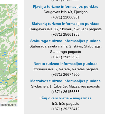
Pļaviņu turizmo informacijos punktas
Daugavas iela 49, Pļaviņas
(+371) 22000981
Skrīverių turizmo informacijos punktas
Daugavas iela 85, Skrīveri, Skrīveru pagasts
(+371) 25661983
Staburaga turizmo informacijos punktas
Staburaga saieta nams, 2. stāvs, Staburags,
Staburaga pagasts
(+371) 29892925
Nereto turizmo informacijos punktas
Dzirnavu iela 5, Nereta, Neretas pagasts
(+371) 26674300
Mazzalves turizmo informacijos punktas
Skolas iela 1, Ērberģe, Mazzalves pagasts
(+371) 26156535
Iršių dvaro klėtis – magazinas
Irši, Iršu pagasts
p
contributors
(+371) 29275412