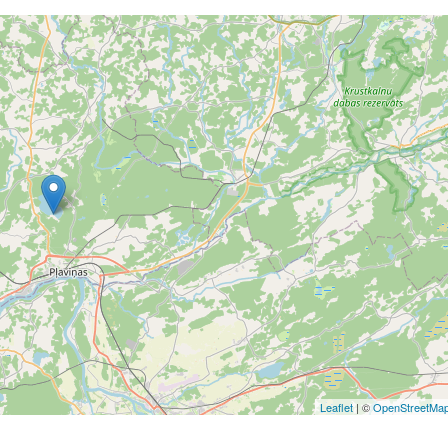
Leaflet
| ©
OpenStreetMa