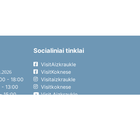
Socialiniai tinklai
VisitAizkraukle
VisitKoknese
9.2026
00 - 18:00
Visitaizkraukle
 - 13:00
Visitkoknese
- 15:00
Visit Aizkraukle
- 14:00
Visit Aizkraukle
4.2026
00 - 17:00
 - 13:00
- 14:00
o diena