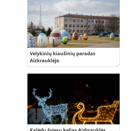
Velykinių kiaušinių paradas
Aizkrauklėje
Kalėdų šviesų kelias Aizkrauklės