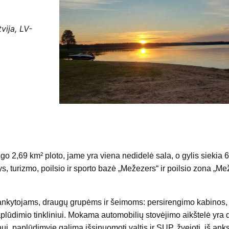
vija, LV-
 2,69 km² ploto, jame yra viena nedidelė sala, o gylis siekia 6
s, turizmo, poilsio ir sporto bazė „Mežezers“ ir poilsio zona „M
lankytojams, draugų grupėms ir šeimoms: persirengimo kabinos,
r paplūdimio tinkliniui. Mokama automobilių stovėjimo aikštelė yra
i, paplūdimyje galima išsinuomoti valtis ir SUP, žvejoti, iš ank