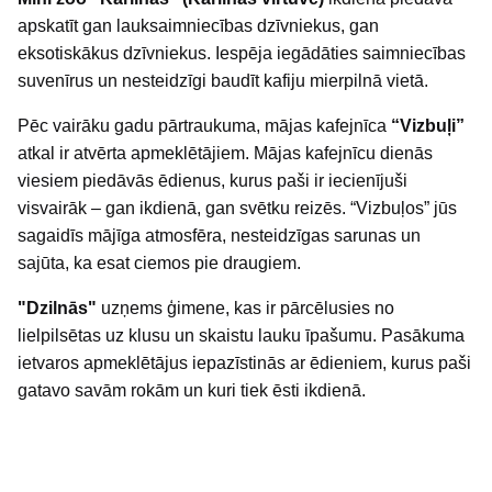
apskatīt gan lauksaimniecības dzīvniekus, gan
eksotiskākus dzīvniekus. Iespēja iegādāties saimniecības
suvenīrus un nesteidzīgi baudīt kafiju mierpilnā vietā.
Pēc vairāku gadu pārtraukuma, mājas kafejnīca
“Vizbuļi”
atkal ir atvērta apmeklētājiem. Mājas kafejnīcu dienās
viesiem piedāvās ēdienus, kurus paši ir iecienījuši
visvairāk – gan ikdienā, gan svētku reizēs. “Vizbuļos” jūs
sagaidīs mājīga atmosfēra, nesteidzīgas sarunas un
sajūta, ka esat ciemos pie draugiem.
"Dzilnās"
uzņems ģimene, kas ir pārcēlusies no
lielpilsētas uz klusu un skaistu lauku īpašumu. Pasākuma
ietvaros apmeklētājus iepazīstinās ar ēdieniem, kurus paši
gatavo savām rokām un kuri tiek ēsti ikdienā.