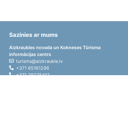
Sazinies ar mums
Aizkraukles novada un Kokneses Tūrisma
informācijas centrs
turisms@aizkraukle.lv
+371 65161296
+371 29275412
1905.gada iela 7, Koknese,
Aizkraukles novads, LV-5113
Darba laiki
Darba laiki
01.05.2026 - 30.09.2026
P, O, T, C, P
09:00 - 18:00
Pusdienu laiks