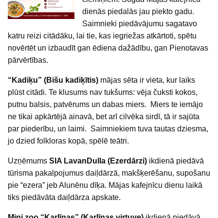
dienās piedalās jau piekto gadu.
Saimnieki piedāvājumu sagatavo
katru reizi citādāku, lai tie, kas iegriežas atkārtoti, spētu
novērtēt un izbaudīt gan ēdiena dažādību, gan Pienotavas
pārvērtības.
“Kadiķu” (Bišu kadiķītis)
mājas sēta ir vieta, kur laiks
plūst citādi. Te klusums nav tukšums: vēja čuksti kokos,
putnu balsis, patvērums un dabas miers. Miers te iemājo
ne tikai apkārtējā ainavā, bet arī cilvēka sirdī, tā ir sajūta
par piederību, un laimi. Saimniekiem tuva tautas dziesma,
jo dzied folkloras kopā, spēlē teātri.
Uzņēmums
SIA LavanDulla (Ezerdārzi)
ikdienā piedāvā
tūrisma pakalpojumus daiļdārzā, makšķerēšanu, supošanu
pie “ezera” jeb Alunēnu dīķa. Mājas kafejnīcu dienu laikā
tiks piedāvāta daiļdārza apskate.
Mini zoo “Karlīnas” (Karlīnas virtuve)
ikdienā piedāvā