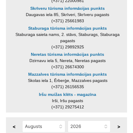
(+371) 22000981
Skrīveru tūrisma informācijas punkts
Daugavas iela 85, Skrīveri, Skrīveru pagasts
(+371) 25661983
Staburaga tūrisma informācijas punkts
Staburaga saieta nams, 2. stāvs, Staburags, Staburaga
pagasts
(+371) 29892925
Neretas tūrisma informācijas punkts
Dzirnavu iela 5, Nereta, Neretas pagasts
(+371) 26674300
Mazzalves tūrisma informācijas punkts
Skolas iela 1, Ērberģe, Mazzalves pagasts
(+371) 26156535
Iršu muižas klēts - magazīna
Irši, Iršu pagasts
(+371) 29275412
<
>