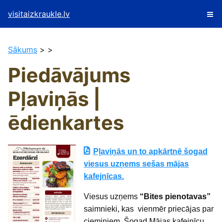
visitaizkraukle.lv
Sākums
> >
Piedāvājums
Pļaviņās |
ēdienkartes
Pļaviņās un to apkārtnē šogad
viesus uzņems sešas mājas
kafejnīcas.
Viesus uzņems
“Bites pienotavas”
saimnieki, kas vienmēr priecājas par
ciemiņiem. Šogad Mājas kafejnīcu