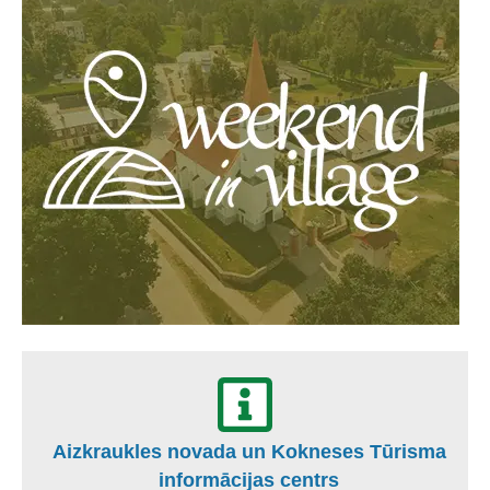
Aizkraukles novada un Kokneses Tūrisma
informācijas centrs