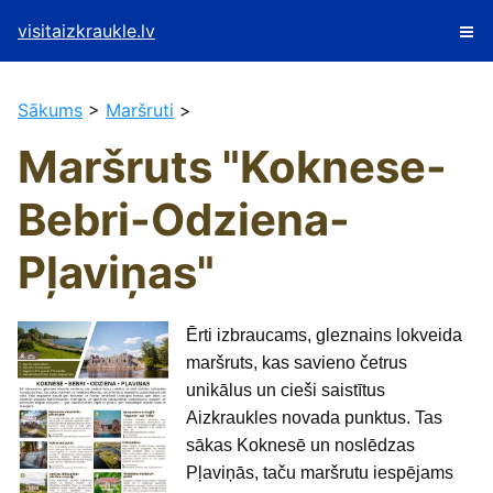
visitaizkraukle.lv
Sākums
>
Maršruti
>
Maršruts "Koknese-
Bebri-Odziena-
Pļaviņas"
Ērti izbraucams, gleznains lokveida
maršruts, kas savieno četrus
unikālus un cieši saistītus
Aizkraukles novada punktus. Tas
sākas Koknesē un noslēdzas
Pļaviņās, taču maršrutu iespējams