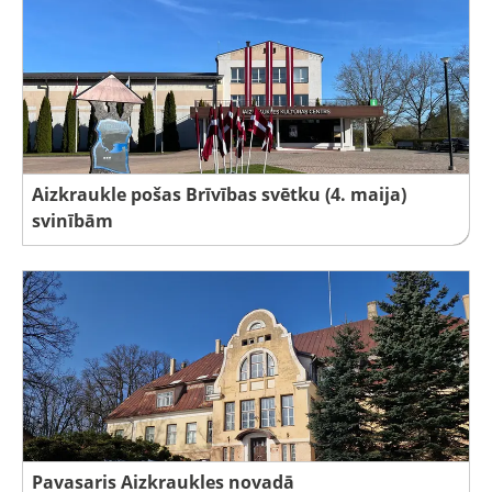
Aizkraukle pošas Brīvības svētku (4. maija)
svinībām
Pavasaris Aizkraukles novadā