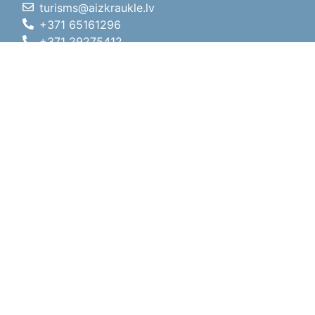
turisms@aizkraukle.lv
+371 65161296
+371 29275412
1905.gada iela 7, Koknese,
Aizkraukles novads, LV-5113
Darba laiki
Darba laiki
01.05.2026 - 30.09.2026
P, O, T, C, P
09:00 - 18:00
Pusdienu laiks
12:00 - 13:00
S
10:00 - 15:00
Sv
11:00 - 14:00
01.10.2025 - 30.04.2026
P, O, T, C, P
08:00 - 17:00
Pusdienu laiks
12:00
- 13:00
S
10:00 - 14:00
Sv
Brīvdiena