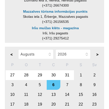
Dzirnavu iela 5, Nereta, Neretas pagasts
(+371) 26674300
Mazzalves tūrisma informācijas punkts
Skolas iela 1, Ērberģe, Mazzalves pagasts
(+371) 26156535
Iršu muižas klēts - magazīna
Irši, Iršu pagasts
(+371) 29275412
<
>
P
O
T
C
P
S
Sv
27
28
29
30
31
1
2
3
4
5
6
7
8
9
10
11
12
13
14
15
16
17
18
19
20
21
22
23