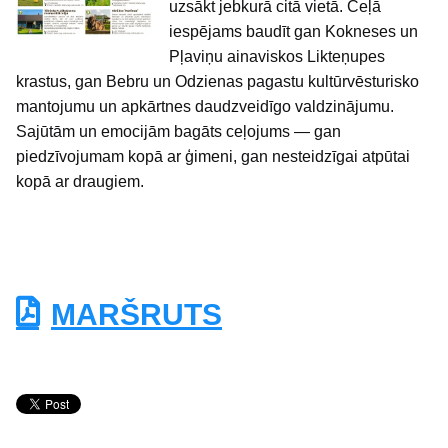
uzsākt jebkurā citā vietā. Ceļā
iespējams baudīt gan Kokneses un
Pļaviņu ainaviskos Likteņupes
krastus, gan Bebru un Odzienas pagastu kultūrvēsturisko
mantojumu un apkārtnes daudzveidīgo valdzinājumu.
Sajūtām un emocijām bagāts ceļojums — gan
piedzīvojumam kopā ar ģimeni, gan nesteidzīgai atpūtai
kopā ar draugiem.
MARŠRUTS