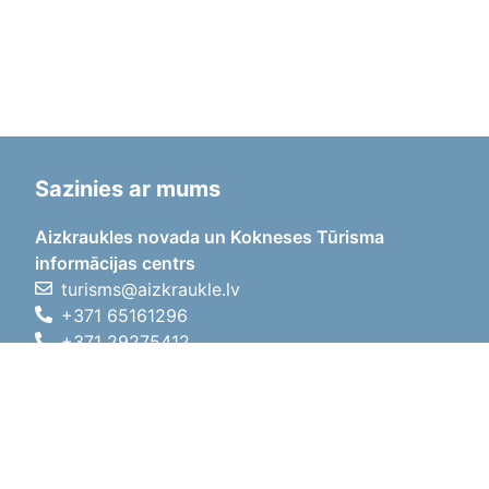
Sazinies ar mums
Aizkraukles novada un Kokneses Tūrisma
informācijas centrs
turisms@aizkraukle.lv
+371 65161296
+371 29275412
1905.gada iela 7, Koknese,
Aizkraukles novads, LV-5113
Darba laiki