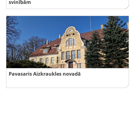
svinībām
Pavasaris Aizkraukles novadā