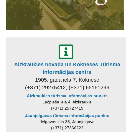
Aizkraukles novada un Kokneses Tūrisma
informācijas centrs
1905. gada iela 7, Koknese
(+371) 29275412, (+371) 65161296
Aizkraukles tūrisma informācijas punkts
Lāčplēša iela 4, Aizkraukle
(+371) 25727419
Jaunjelgavas tūrisma informācijas punkts
Jelgavas iela 33, Jaunjelgava
(+371) 27366222