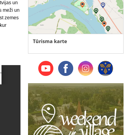
tvijas un
as meži un
ust zemes
 kur
Tūrisma karte