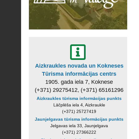
Aizkraukles novada un Kokneses
Tūrisma informācijas centrs
1905. gada iela 7, Koknese
(+371) 29275412, (+371) 65161296
Aizkraukles tūrisma informācijas punkts
Lāčplēša iela 4, Aizkraukle
(+371) 25727419
Jaunjelgavas tūrisma informācijas punkts
Jelgavas iela 33, Jaunjelgava
(+371) 27366222