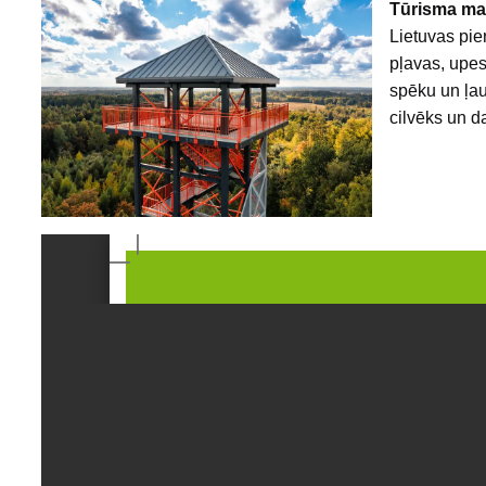
Tūrisma mar
Lietuvas pie
pļavas, upes
spēku un ļau
cilvēks un d