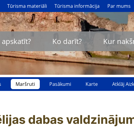
Tūrisma materiāli
Tūrisma informācija
Par mums
 apskatīt?
Ko darīt?
Kur nakš
s
Maršruti
Pasākumi
Karte
Atklāj Ai
lijas dabas valdzināju