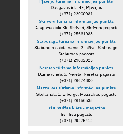
Pļaviņu tūrisma informācijas punkts
Daugavas iela 49, Pļaviņas
(+371) 22000981
Skrīveru tūrisma informācijas punkts
Daugavas iela 85, Skrīveri, Skrīveru pagasts
(+371) 25661983
Staburaga tūrisma informācijas punkts
Staburaga saieta nams, 2. stāvs, Staburags,
Staburaga pagasts
(+371) 29892925
Neretas tūrisma informācijas punkts
Dzirnavu iela 5, Nereta, Neretas pagasts
(+371) 26674300
Mazzalves tūrisma informācijas punkts
Skolas iela 1, Ērberģe, Mazzalves pagasts
(+371) 26156535
Iršu muižas klēts - magazīna
Irši, Iršu pagasts
(+371) 29275412