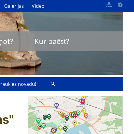
Galerijas
Video
ņot?
Kur paēst?
zkraukles novadu!
ms"