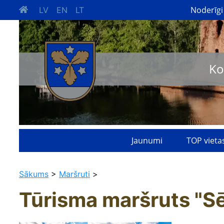
Noderīgi
LV
EN
LT
Ko
Jaunumi
TOP vieta
Sākums
>
Maršruti
>
Tūrisma maršruts "Sē