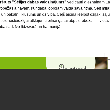
šruts "Sēlijas dabas valdzinājums"
ved cauri gleznainām La
robežas ainavām, kur daba joprojām valda savā ritmā. Šeit mij
 un pakalni, klusums un dzīvība. Ceļš aicina ieelpot dziļāk, saj
ties nesteidzīgai atklājumu pilnai gaitai abpus robežai — vietā,
aba sadzīvo līdzsvarā un harmonijā.