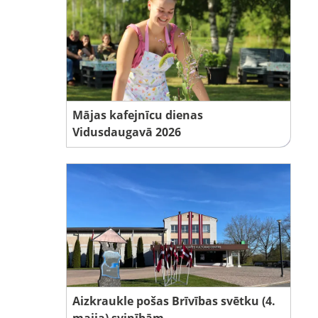
Mājas kafejnīcu dienas
Vidusdaugavā 2026
Aizkraukle pošas Brīvības svētku (4.
maija) svinībām