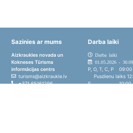
Sazinies ar mums
Darba laiki
Aizkraukles novada un
Darba laiki
Kokneses Tūrisma
01.05.2026 - 30.0
informācijas centrs
P, O, T, C, P
09:00 
turisms@aizkraukle.lv
Pusdienu laiks
12:
+371 65161296
S
10:00 
+371 29275412
Sv
11:00 
1905.gada iela 7, Koknese,
01.10.2025 - 30.0
Aizkraukles novads, LV-5113
P, O, T, C, P
08:00 
Pusdienu laiks
12:
S
10:00 
Sv
Brīvdi