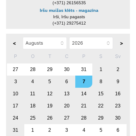
(+371) 26156535
Iršu muižas klēts - magazīna
Irši, Iršu pagasts
(+371) 29275412
<
>
P
O
T
C
P
S
Sv
27
28
29
30
31
1
2
3
4
5
6
7
8
9
10
11
12
13
14
15
16
17
18
19
20
21
22
23
24
25
26
27
28
29
30
31
1
2
3
4
5
6