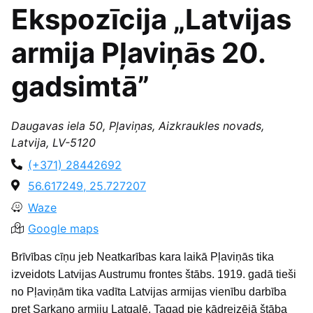
Ekspozīcija „Latvijas
armija Pļaviņās 20.
gadsimtā”
Daugavas iela 50, Pļaviņas, Aizkraukles novads,
Latvija, LV-5120
(+371) 28442692
56.617249, 25.727207
Waze
Google maps
Brīvības cīņu jeb Neatkarības kara laikā Pļaviņās tika
izveidots Latvijas Austrumu frontes štābs. 1919. gadā tieši
no Pļaviņām tika vadīta Latvijas armijas vienību darbība
pret Sarkano armiju Latgalē. Tagad pie kādreizējā štāba