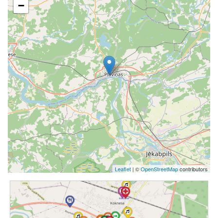
−
Leaflet
| ©
OpenStreetMap
contributors