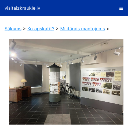
visitaizkraukle.lv
Sākums
>
Ko apskatīt?
>
Militārais mantojums
>