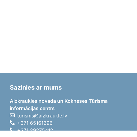
Sazinies ar mums
Aizkraukles novada un Kokneses Tūrisma
informācijas centrs
turisms@aizkraukle.lv
+371 65161296
+371 29275412