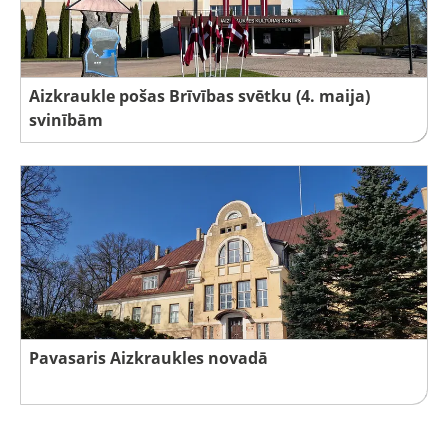
Aizkraukle pošas Brīvības svētku (4. maija)
svinībām
Pavasaris Aizkraukles novadā