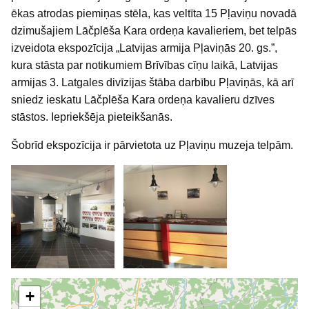
ēkas atrodas piemiņas stēla, kas veltīta 15 Pļaviņu novadā
dzimušajiem Lāčplēša Kara ordeņa kavalieriem, bet telpās
izveidota ekspozīcija „Latvijas armija Pļaviņās 20. gs.”,
kura stāsta par notikumiem Brīvības cīņu laikā, Latvijas
armijas 3. Latgales divīzijas štāba darbību Pļaviņās, kā arī
sniedz ieskatu Lāčplēša Kara ordeņa kavalieru dzīves
stāstos. Iepriekšēja pieteikšanās.
Šobrīd ekspozīcija ir pārvietota uz Pļaviņu muzeja telpām.
+