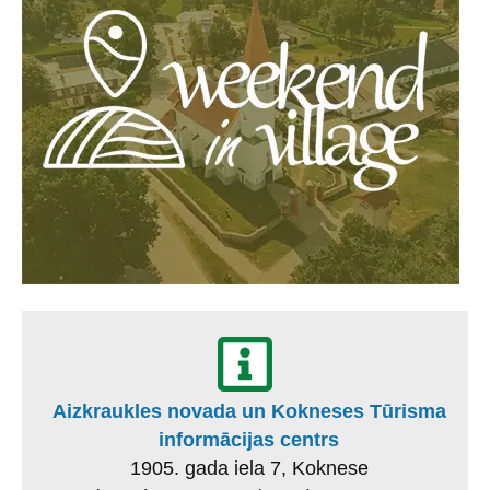
Aizkraukles novada un Kokneses Tūrisma
informācijas centrs
1905. gada iela 7, Koknese