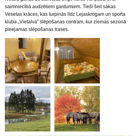
saimniecībā audzētiem gardumiem. Tieši šeit sākas
Vesetas krāces, kas turpinās līdz Lejaskrogam un sporta
kluba „Vietalva” slēpošanas centram, kur ziemas sezonā
pieejamas slēpošanas trases.