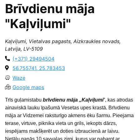
Brīvdienu māja
"Kaļviļumi"
Kaļviļumi, Vietalvas pagasts, Aizkraukles novads,
Latvija, LV-5109
(+371) 29494504
56.755741, 25.783453
Waze
Google maps
Trīs guļamistabu
brīvdienu māja „Kaļviļumi
”, kas atrodas
ainaviskā lauku īpašumā Vesetas upes krastā. Brīvdienu
māja ar Vidzemei raksturīgo akmens ēku šarmu. Pieejama
terase, virtuve, piknika vieta un grils, iekopts dārzs,
iespējams makšķerēt un doties izbraucienā ar laivu.
Netālu ganās 10 savvaļas zirgi, kurus var pabarot ar