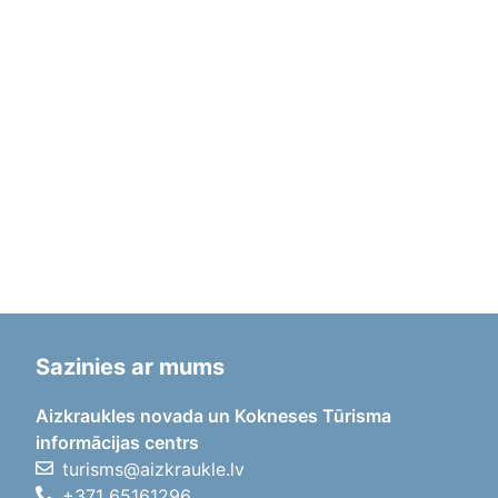
Sazinies ar mums
Aizkraukles novada un Kokneses Tūrisma
informācijas centrs
turisms@aizkraukle.lv
+371 65161296