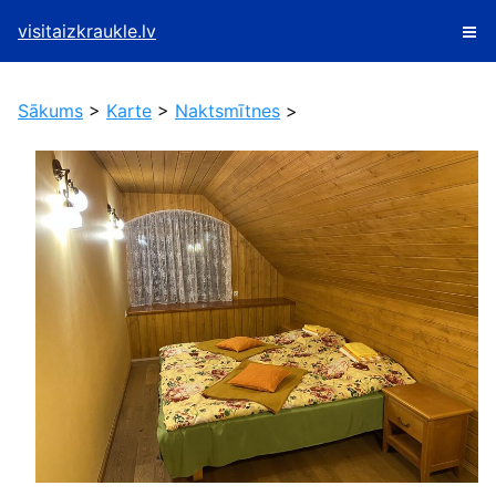
visitaizkraukle.lv
Sākums
>
Karte
>
Naktsmītnes
>