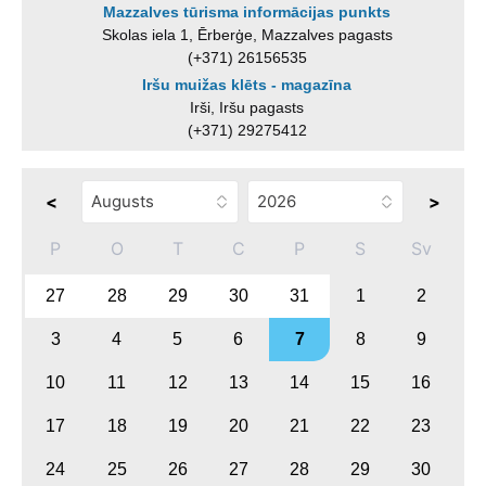
Mazzalves tūrisma informācijas punkts
Skolas iela 1, Ērberģe, Mazzalves pagasts
(+371) 26156535
Iršu muižas klēts - magazīna
Irši, Iršu pagasts
(+371) 29275412
<
>
P
O
T
C
P
S
Sv
27
28
29
30
31
1
2
3
4
5
6
7
8
9
10
11
12
13
14
15
16
17
18
19
20
21
22
23
24
25
26
27
28
29
30