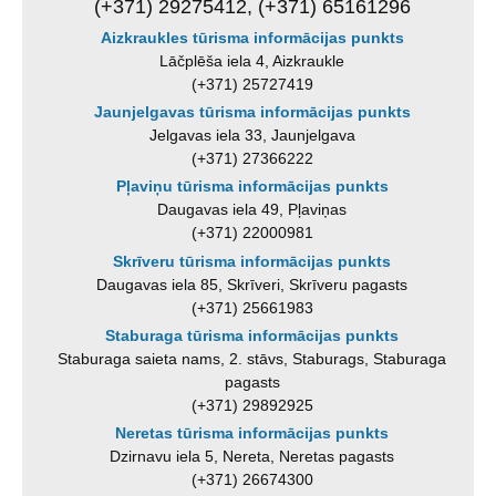
(+371) 29275412, (+371) 65161296
Aizkraukles tūrisma informācijas punkts
Lāčplēša iela 4, Aizkraukle
(+371) 25727419
Jaunjelgavas tūrisma informācijas punkts
Jelgavas iela 33, Jaunjelgava
(+371) 27366222
Pļaviņu tūrisma informācijas punkts
Daugavas iela 49, Pļaviņas
(+371) 22000981
Skrīveru tūrisma informācijas punkts
Daugavas iela 85, Skrīveri, Skrīveru pagasts
(+371) 25661983
Staburaga tūrisma informācijas punkts
Staburaga saieta nams, 2. stāvs, Staburags, Staburaga
pagasts
(+371) 29892925
Neretas tūrisma informācijas punkts
Dzirnavu iela 5, Nereta, Neretas pagasts
(+371) 26674300