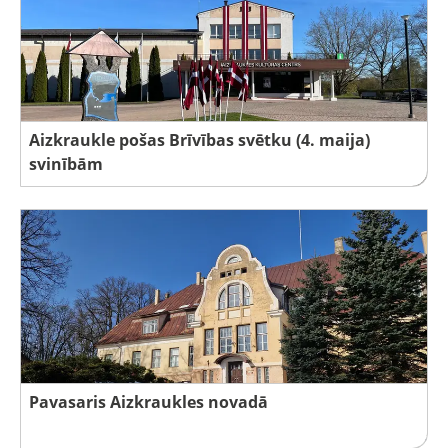
Aizkraukle pošas Brīvības svētku (4. maija)
svinībām
Pavasaris Aizkraukles novadā