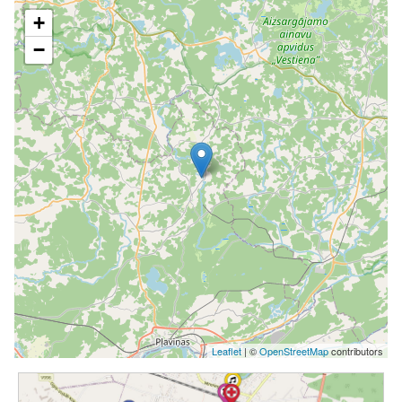
+
−
Leaflet
| ©
OpenStreetMap
contributors