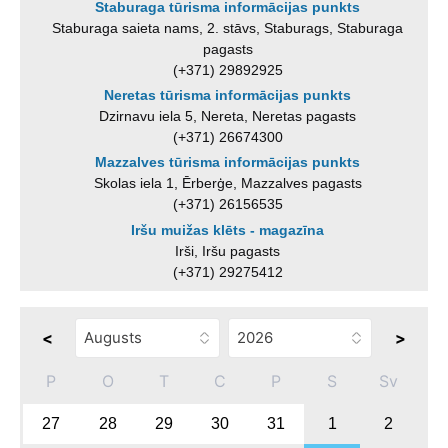
Staburaga tūrisma informācijas punkts
Staburaga saieta nams, 2. stāvs, Staburags, Staburaga
pagasts
(+371) 29892925
Neretas tūrisma informācijas punkts
Dzirnavu iela 5, Nereta, Neretas pagasts
(+371) 26674300
Mazzalves tūrisma informācijas punkts
Skolas iela 1, Ērberģe, Mazzalves pagasts
(+371) 26156535
Iršu muižas klēts - magazīna
Irši, Iršu pagasts
(+371) 29275412
<
>
P
O
T
C
P
S
Sv
27
28
29
30
31
1
2