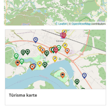
Leaflet
| ©
OpenStreetMap
contributors
Tūrisma karte