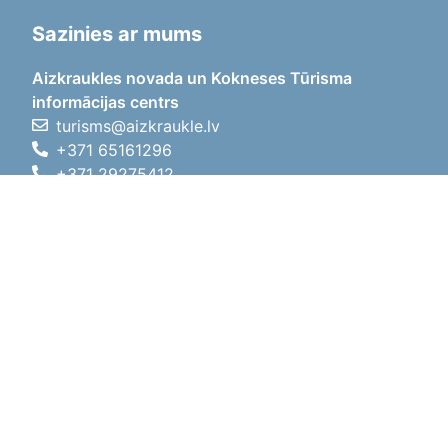
Sazinies ar mums
Aizkraukles novada un Kokneses Tūrisma
informācijas centrs
turisms@aizkraukle.lv
+371 65161296
+371 29275412
1905.gada iela 7, Koknese,
Aizkraukles novads, LV-5113
Darba laiki
Darba laiki
01.05.2026 - 30.09.2026
P, O, T, C, P
09:00 - 18:00
Pusdienu laiks
12:00 - 13:00
S
10:00 - 15:00
Sv
11:00 - 14:00