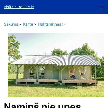
visitaizkraukle.lv
Sākums
>
Karte
>
Naktsmītnes
>
Namiņš pie upes