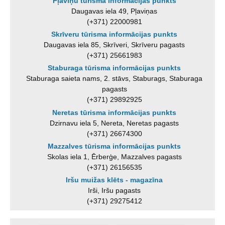
Pļaviņu tūrisma informācijas punkts
Daugavas iela 49, Pļaviņas
(+371) 22000981
Skrīveru tūrisma informācijas punkts
Daugavas iela 85, Skrīveri, Skrīveru pagasts
(+371) 25661983
Staburaga tūrisma informācijas punkts
Staburaga saieta nams, 2. stāvs, Staburags, Staburaga
pagasts
(+371) 29892925
Neretas tūrisma informācijas punkts
Dzirnavu iela 5, Nereta, Neretas pagasts
(+371) 26674300
Mazzalves tūrisma informācijas punkts
Skolas iela 1, Ērberģe, Mazzalves pagasts
(+371) 26156535
Iršu muižas klēts - magazīna
Irši, Iršu pagasts
(+371) 29275412