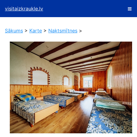
visitaizkraukle.lv
Sākums
>
Karte
>
Naktsmītnes
>