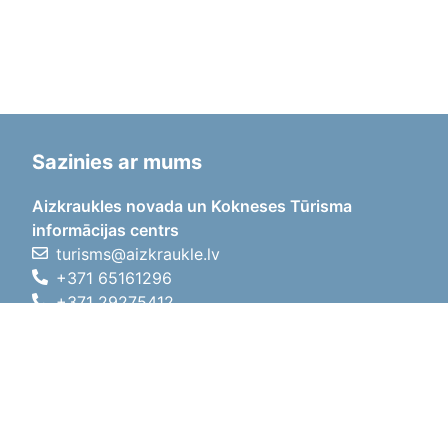
Sazinies ar mums
Aizkraukles novada un Kokneses Tūrisma
informācijas centrs
turisms@aizkraukle.lv
+371 65161296
+371 29275412
1905.gada iela 7, Koknese,
Aizkraukles novads, LV-5113
Darba laiki
Darba laiki