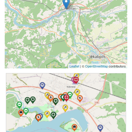
Leaflet
| ©
OpenStreetMap
contributors