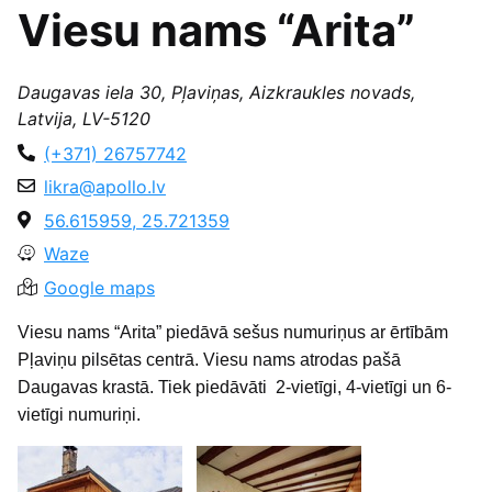
Viesu nams “Arita”
Daugavas iela 30, Pļaviņas, Aizkraukles novads,
Latvija, LV-5120
(+371) 26757742
likra@apollo.lv
56.615959, 25.721359
Waze
Google maps
Viesu nams “Arita” piedāvā sešus numuriņus ar ērtībām
Pļaviņu pilsētas centrā. Viesu nams atrodas pašā
Daugavas krastā. Tiek piedāvāti 2-vietīgi, 4-vietīgi un 6-
vietīgi numuriņi.