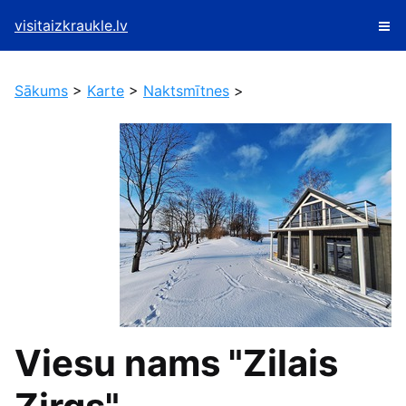
visitaizkraukle.lv
Sākums
>
Karte
>
Naktsmītnes
>
Viesu nams "Zilais