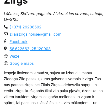
Zirgs"
Lāčauss, Skrīveru pagasts, Aizkraukles novads, Latvija,
LV-5125
(+371) 29286592
zilaiszirgs.house@gmail.com
Facebook
56.622562, 25.120003
Waze
Google maps
Iespēja ikvienam ieraudzīt, sajust un izbaudīt Imanta
Ziedoņa Zilo pasaku, kuras galvenais varonis ir zirgs. Tas
nav parasts zirgs, bet Zilais Zirgs – debeszilu sapņu un
cerību zirgs, kurš ganās tikai zilo puķu pļavās, dzer tikai no
ziliem traukiem, viņam ļoti garšo mellenes un viņam ir
spārni, lai paceltos zilās tālēs, tur – virs mākoņiem… un