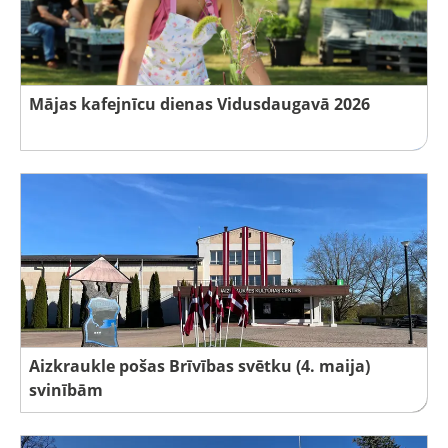
Mājas kafejnīcu dienas Vidusdaugavā 2026
Aizkraukle pošas Brīvības svētku (4. maija)
svinībām