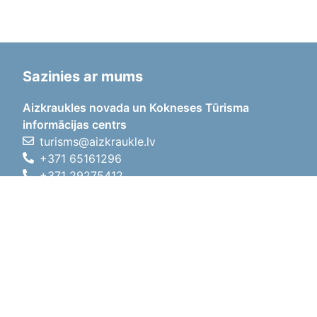
Sazinies ar mums
Aizkraukles novada un Kokneses Tūrisma
informācijas centrs
turisms@aizkraukle.lv
+371 65161296
+371 29275412
1905.gada iela 7, Koknese,
Aizkraukles novads, LV-5113
Darba laiki
Darba laiki
01.05.2026 - 30.09.2026
P, O, T, C, P
09:00 - 18:00
Pusdienu laiks