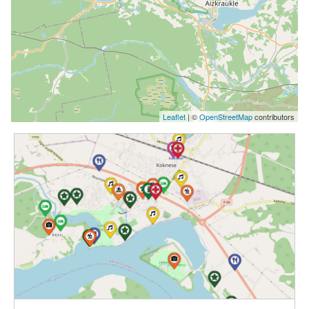
Leaflet
| ©
OpenStreetMap
contributors