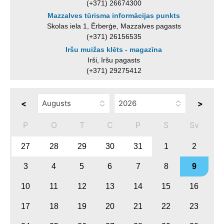
(+371) 26674300
Mazzalves tūrisma informācijas punkts
Skolas iela 1, Ērberģe, Mazzalves pagasts
(+371) 26156535
Iršu muižas klēts - magazīna
Irši, Iršu pagasts
(+371) 29275412
<
>
P
O
T
C
P
S
Sv
27
28
29
30
31
1
2
3
4
5
6
7
8
9
10
11
12
13
14
15
16
17
18
19
20
21
22
23