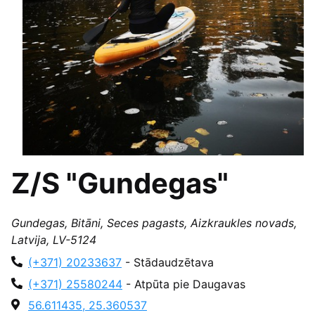
Z/S "Gundegas"
Gundegas, Bitāni, Seces pagasts, Aizkraukles novads,
Latvija, LV-5124
(+371) 20233637
- Stādaudzētava
(+371) 25580244
- Atpūta pie Daugavas
56.611435, 25.360537