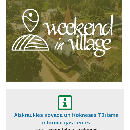
Aizkraukles novada un Kokneses Tūrisma
informācijas centrs