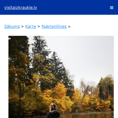
visitaizkraukle.lv
Sākums
>
Karte
>
Naktsmītnes
>