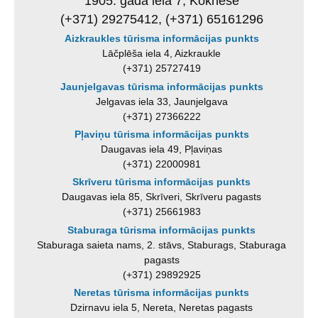
1905. gada iela 7, Koknese
(+371) 29275412, (+371) 65161296
Aizkraukles tūrisma informācijas punkts
Lāčplēša iela 4, Aizkraukle
(+371) 25727419
Jaunjelgavas tūrisma informācijas punkts
Jelgavas iela 33, Jaunjelgava
(+371) 27366222
Pļaviņu tūrisma informācijas punkts
Daugavas iela 49, Pļaviņas
(+371) 22000981
Skrīveru tūrisma informācijas punkts
Daugavas iela 85, Skrīveri, Skrīveru pagasts
(+371) 25661983
Staburaga tūrisma informācijas punkts
Staburaga saieta nams, 2. stāvs, Staburags, Staburaga
pagasts
(+371) 29892925
Neretas tūrisma informācijas punkts
Dzirnavu iela 5, Nereta, Neretas pagasts