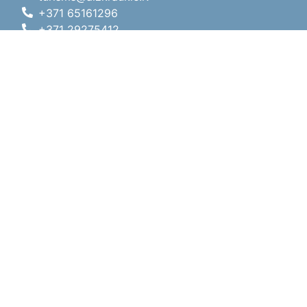
+371 65161296
+371 29275412
1905.gada iela 7, Koknese,
Aizkraukles novads, LV-5113
Darba laiki
Darba laiki
01.05.2026 - 30.09.2026
P, O, T, C, P
09:00 - 18:00
Pusdienu laiks
12:00 - 13:00
S
10:00 - 15:00
Sv
11:00 - 14:00
01.10.2025 - 30.04.2026
P, O, T, C, P
08:00 - 17:00
Pusdienu laiks
12:00
- 13:00
S
10:00 - 14:00
Sv
Brīvdiena