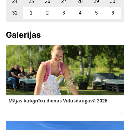
24
25
26
27
28
29
30
31
1
2
3
4
5
6
Galerijas
Mājas kafejnīcu dienas Vidusdaugavā 2026