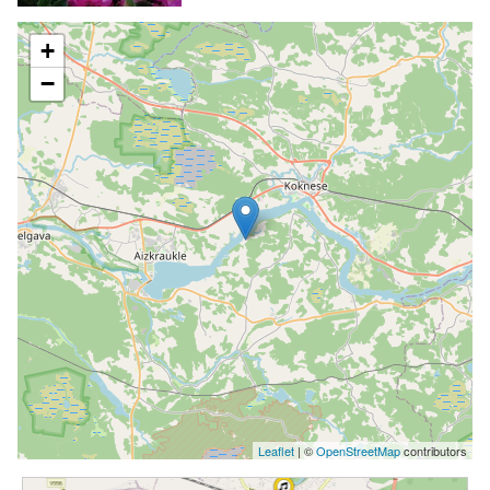
+
−
Leaflet
| ©
OpenStreetMap
contributors