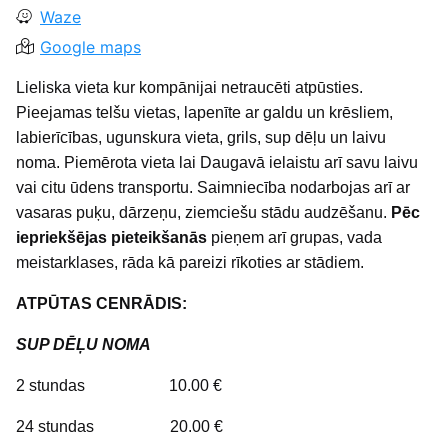
Waze
Google maps
Lieliska vieta kur kompānijai netraucēti atpūsties.
Pieejamas telšu vietas, lapenīte ar galdu un krēsliem,
labierīcības, ugunskura vieta, grils, sup dēļu un laivu
noma. Piemērota vieta lai Daugavā ielaistu arī savu laivu
vai citu ūdens transportu. Saimniecība nodarbojas arī ar
vasaras puķu, dārzeņu, ziemciešu stādu audzēšanu.
Pēc
iepriekšējas pieteikšanās
pieņem arī grupas, vada
meistarklases, rāda kā pareizi rīkoties ar stādiem.
ATPŪTAS CENRĀDIS:
SUP DĒĻU NOMA
2 stundas 10.00 €
24 stundas 20.00 €