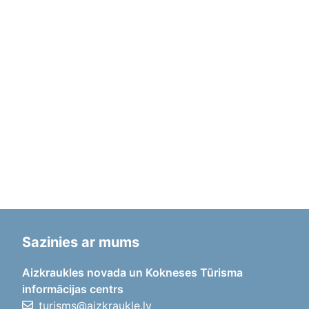
Sazinies ar mums
Aizkraukles novada un Kokneses Tūrisma
informācijas centrs
turisms@aizkraukle.lv