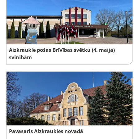
Aizkraukle pošas Brīvības svētku (4. maija)
svinībām
Pavasaris Aizkraukles novadā