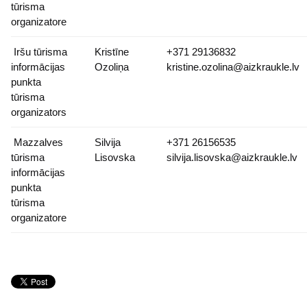
tūrisma
organizatore
Iršu tūrisma
Kristīne
+371 29136832
informācijas
Ozoliņa
kristine.ozolina@aizkraukle.lv
punkta
tūrisma
organizators
Mazzalves
Silvija
+371 26156535
tūrisma
Lisovska
silvija.lisovska@aizkraukle.lv
informācijas
punkta
tūrisma
organizatore