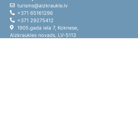
turisms@aizkraukle.lv
+371 65161296
+371 29275412
1905.gada iela 7, Koknese,
Aizkraukles novads, LV-5113
Darba laiki
Darba laiki
01.05.2026 - 30.09.2026
P, O, T, C, P
09:00 - 18:00
Pusdienu laiks
12:00 - 13:00
S
10:00 - 15:00
Sv
11:00 - 14:00
01.10.2025 - 30.04.2026
P, O, T, C, P
08:00 - 17:00
Pusdienu laiks
12:00
- 13:00
S
10:00 - 14:00
Sv
Brīvdiena