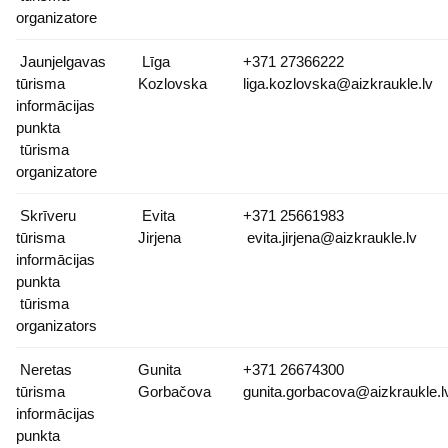
organizatore
Jaunjelgavas
Līga
+371 27366222
tūrisma
Kozlovska
liga.kozlovska@aizkraukle.lv
informācijas
punkta
tūrisma
organizatore
Skrīveru
Evita
+371 25661983
tūrisma
Jirjena
evita.jirjena@aizkraukle.lv
informācijas
punkta
tūrisma
organizators
Neretas
Gunita
+371 26674300
tūrisma
Gorbačova
gunita.gorbacova@aizkraukle.l
informācijas
punkta