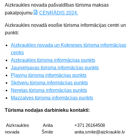
Aizkraukles no
vada pašvaldības tūrisma maksas
pakalpojumu
CENRĀDIS 2024.
Aizkraukles novadā esošie tūrisma informācijas centri un
punkti:
Aizkraukles novada un Kokneses tūrisma informācijas
centrs
Aizkraukles tūrisma informācijas punkts
Jaunjelgavas tūrisma informācijas punkts
Pļaviņu tūrisma informācijas punkts
Skrīveru tūrisma informācijas punkts
Neretas tūrisma informācijas punkts
Mazzalves tūrisma informācijas punkts
Tūrisma nodaļas darbinieku kontakti:
Aizkraukles
Anita
+371 26164508
novada
Šmite
anita.smite@aizkraukle.lv