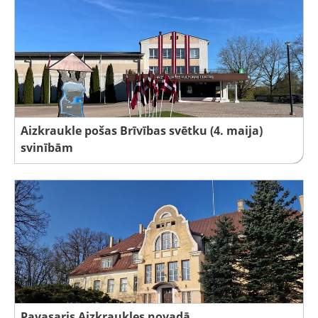
Aizkraukle pošas Brīvības svētku (4. maija)
svinībām
Pavasaris Aizkraukles novadā