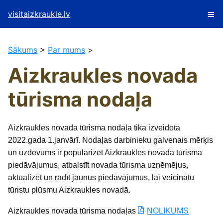
visitaizkraukle.lv
Sākums
>
Par mums
>
Aizkraukles novada
tūrisma nodaļa
Aizkraukles novada tūrisma nodaļa tika izveidota
2022.gada 1.janvārī. Nodaļas darbinieku galvenais mērķis
un uzdevums ir popularizēt Aizkraukles novada tūrisma
piedāvājumus, atbalstīt novada tūrisma uzņēmējus,
aktualizēt un radīt jaunus piedāvājumus, lai veicinātu
tūristu plūsmu Aizkraukles novadā.
Aizkraukles novada tūrisma nodaļas
NOLIKUMS