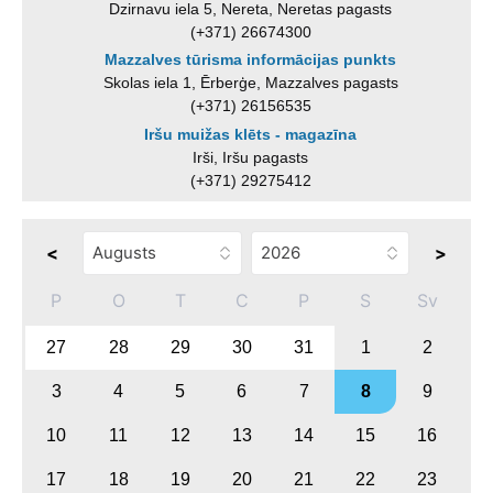
Dzirnavu iela 5, Nereta, Neretas pagasts
(+371) 26674300
Mazzalves tūrisma informācijas punkts
Skolas iela 1, Ērberģe, Mazzalves pagasts
(+371) 26156535
Iršu muižas klēts - magazīna
Irši, Iršu pagasts
(+371) 29275412
<
>
P
O
T
C
P
S
Sv
27
28
29
30
31
1
2
3
4
5
6
7
8
9
10
11
12
13
14
15
16
17
18
19
20
21
22
23