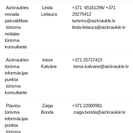
Aizkraukles
Linda
+371 65161296/ +371
novada
Lielauza
29275412
pašvaldības
turisms@aizkraukle.lv
tūrisma
linda.lielauza@aizkraukle.lv
nodaļas
tūrisma
konsultante
Aizkraukles
Inese
+371 25727419
tūrisma
Kalvāne
inese.kalvane@aizkraukle.lv
informācijas
punkta
tūrisma
konsultante
Pļaviņu
Zaiga
+371 22000981
tūrisma
Bonda
zaiga.bonda@aizkraukle.lv
informācijas
punkta
tūrisma