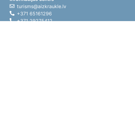
turisms@aizkraukle.lv
+371 65161296
+371 29275412
1905.gada iela 7, Koknese,
Aizkraukles novads, LV-5113
Darba laiki
Darba laiki
01.05.2026 - 30.09.2026
P, O, T, C, P
09:00 - 18:00
Pusdienu laiks
12:00 - 13:00
S
10:00 - 15:00
Sv
11:00 - 14:00
01.10.2025 - 30.04.2026
P, O, T, C, P
08:00 - 17:00
Pusdienu laiks
12:00
- 13:00
S
10:00 - 14:00
Sv
Brīvdiena