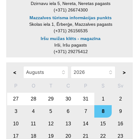
Dzirnavu iela 5, Nereta, Neretas pagasts
(+371) 26674300
Mazzalves tūrisma informācijas punkts
Skolas iela 1, Ērberģe, Mazzalves pagasts
(+371) 26156535
Iršu muižas klēts - magazīna
Irši, Iršu pagasts
(+371) 29275412
<
>
P
O
T
C
P
S
Sv
27
28
29
30
31
1
2
3
4
5
6
7
8
9
10
11
12
13
14
15
16
17
18
19
20
21
22
23