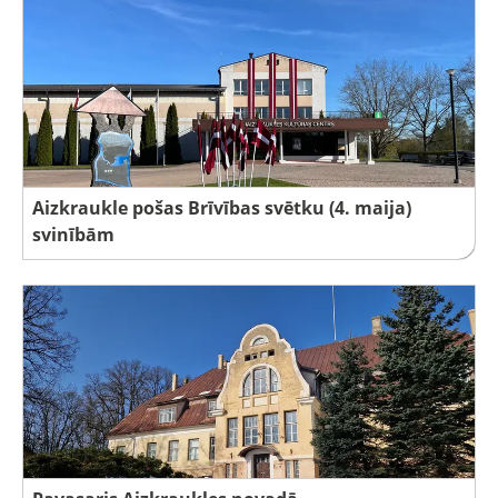
Aizkraukle pošas Brīvības svētku (4. maija)
svinībām