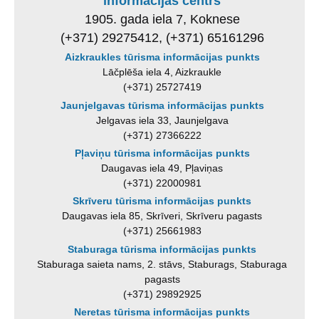
informācijas centrs
1905. gada iela 7, Koknese
(+371) 29275412, (+371) 65161296
Aizkraukles tūrisma informācijas punkts
Lāčplēša iela 4, Aizkraukle
(+371) 25727419
Jaunjelgavas tūrisma informācijas punkts
Jelgavas iela 33, Jaunjelgava
(+371) 27366222
Pļaviņu tūrisma informācijas punkts
Daugavas iela 49, Pļaviņas
(+371) 22000981
Skrīveru tūrisma informācijas punkts
Daugavas iela 85, Skrīveri, Skrīveru pagasts
(+371) 25661983
Staburaga tūrisma informācijas punkts
Staburaga saieta nams, 2. stāvs, Staburags, Staburaga
pagasts
(+371) 29892925
Neretas tūrisma informācijas punkts