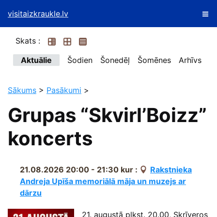
visitaizkraukle.lv
Skats :
Aktuālie
Šodien
Šonedēļ
Šomēnes
Arhīvs
Sākums
>
Pasākumi
>
Grupas “Skvirl’Boizz”
koncerts
21.08.2026 20:00 - 21:30
kur :
Rakstnieka
Andreja Upīša memoriālā māja un muzejs ar
dārzu
21. augustā plkst. 20.00, Skrīveros