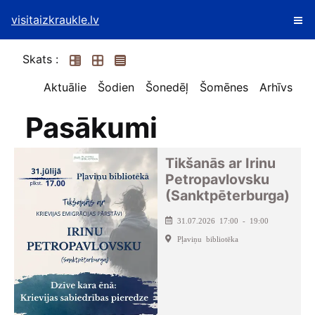
visitaizkraukle.lv
Skats :
Aktuālie
Šodien
Šonedēļ
Šomēnes
Arhīvs
Pasākumi
Tikšanās ar Irinu
Petropavlovsku
(Sanktpēterburga)
31.07.2026 17:00 - 19:00
Pļaviņu bibliotēka