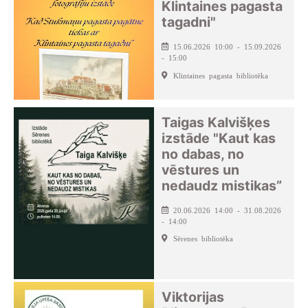
Klintaines pagasta
tagadni"
15.06.2026 10:00 - 15.09.2026
- 15:00
Klintaines pagasta bibliotēka
Taigas Kalvišķes
izstāde "Kaut kas
no dabas, no
vēstures un
nedaudz mistikas”
20.06.2026 14:00 - 31.08.2026
- 14:00
Sērenes bibliotēka
Viktorijas