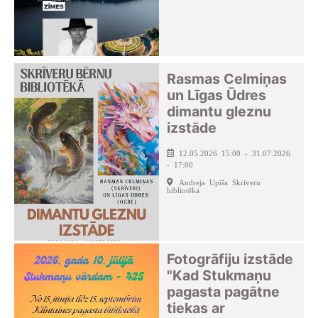
Rasmas Celmiņas
un Līgas Ūdres
dimantu gleznu
izstāde
12.05.2026 15:00 - 31.07.2026
- 17:00
Andreja Upīša Skrīveru
bibliotēka
Fotogrāfiju izstāde
"Kad Stukmaņu
pagasta pagātne
tiekas ar