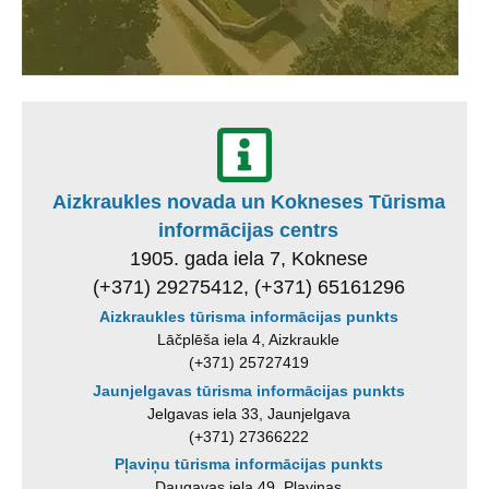
Aizkraukles novada un Kokneses Tūrisma
informācijas centrs
1905. gada iela 7, Koknese
(+371) 29275412, (+371) 65161296
Aizkraukles tūrisma informācijas punkts
Lāčplēša iela 4, Aizkraukle
(+371) 25727419
Jaunjelgavas tūrisma informācijas punkts
Jelgavas iela 33, Jaunjelgava
(+371) 27366222
Pļaviņu tūrisma informācijas punkts
Daugavas iela 49, Pļaviņas