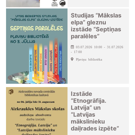
Studijas “Mākslas
elpa” gleznu
izstāde “Septiņas
paralēles”
03.07.2026 10:00 - 31.07.2026
- 17:00
Pļaviņu bibliotēka
Izstāde
“Etnogrāfija.
Latvija” un
“Latvijas
mākslinieku
daiļrades izpēte”