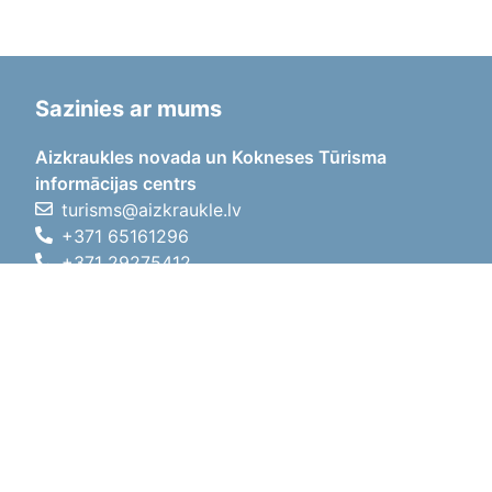
Sazinies ar mums
Aizkraukles novada un Kokneses Tūrisma
informācijas centrs
turisms@aizkraukle.lv
+371 65161296
+371 29275412
1905.gada iela 7, Koknese,
Aizkraukles novads, LV-5113
Darba laiki
Darba laiki
01.05.2026 - 30.09.2026
P, O, T, C, P
09:00 - 18:00
Pusdienu laiks
12:00 - 13:00