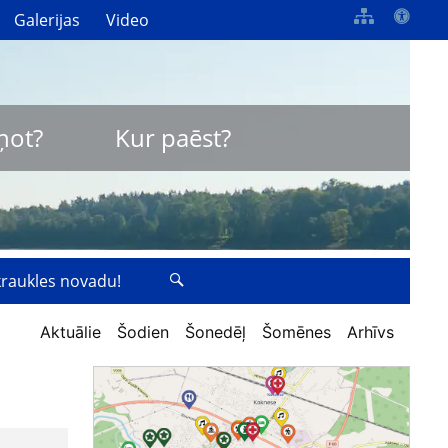
Galerijas
Video
ņot?
Kur paēst?
zkraukles novadu!
Aktuālie
Šodien
Šonedēļ
Šomēnes
Arhīvs