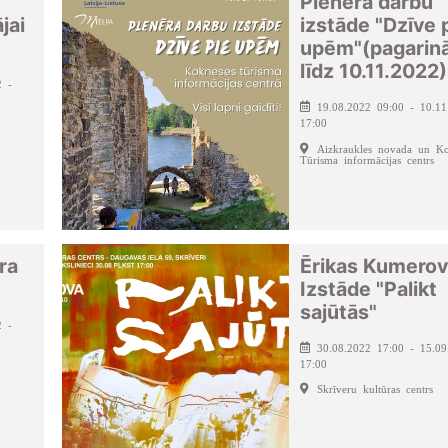
Plenēra darbu
jai
izstāde "Dzīve 
upēm"(pagarin
līdz 10.11.2022)
2 -
19.08.2022 09:00 - 10.11
17:00
Aizkraukles novada un Ko
Tūrisma informācijas centrs
ra
Ērikas Kumero
Izstāde "Palikt
sajūtās"
2 -
30.08.2022 17:00 - 15.09
17:00
Skrīveru kultūras centrs