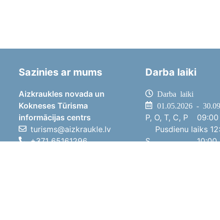
Sazinies ar mums
Darba laiki
Aizkraukles novada un
Darba laiki
Kokneses Tūrisma
01.05.2026 - 30.0
informācijas centrs
P, O, T, C, P
09:00 
turisms@aizkraukle.lv
Pusdienu laiks
12:
+371 65161296
S
10:00 
+371 29275412
Sv
11:00 
1905.gada iela 7, Koknese,
01.10.2025 - 30.0
Aizkraukles novads, LV-5113
P, O, T, C, P
08:00 
Pusdienu laiks
12:
S
10:00 
Sv
Brīvdi