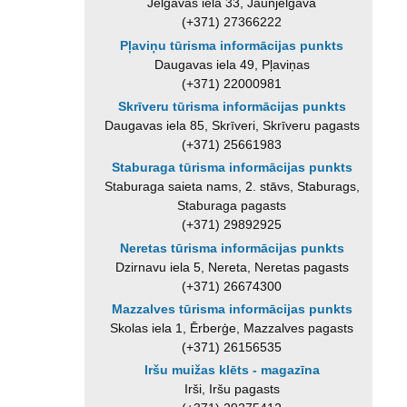
Jelgavas iela 33, Jaunjelgava
(+371) 27366222
Pļaviņu tūrisma informācijas punkts
Daugavas iela 49, Pļaviņas
(+371) 22000981
Skrīveru tūrisma informācijas punkts
Daugavas iela 85, Skrīveri, Skrīveru pagasts
(+371) 25661983
Staburaga tūrisma informācijas punkts
Staburaga saieta nams, 2. stāvs, Staburags,
Staburaga pagasts
(+371) 29892925
Neretas tūrisma informācijas punkts
Dzirnavu iela 5, Nereta, Neretas pagasts
(+371) 26674300
Mazzalves tūrisma informācijas punkts
Skolas iela 1, Ērberģe, Mazzalves pagasts
(+371) 26156535
Iršu muižas klēts - magazīna
Irši, Iršu pagasts