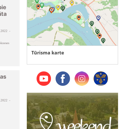
pie
āta
.2022 -
kneses
Tūrisma karte
vas
.2022 -