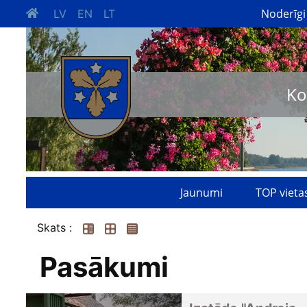
Noderīgi
LV
EN
LT
Ko
Jaunumi
TOP vieta
Skats :
Pasākumi