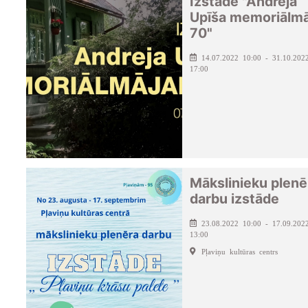
Izstāde "Andreja
Upīša memoriālmā
70"
14.07.2022 10:00 - 31.10.202
17:00
Mākslinieku plenē
darbu izstāde
23.08.2022 10:00 - 17.09.202
13:00
Pļaviņu kultūras centrs