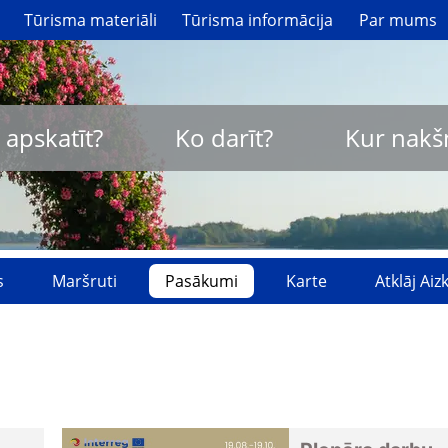
Tūrisma materiāli
Tūrisma informācija
Par mums
 apskatīt?
Ko darīt?
Kur nakš
s
Maršruti
Pasākumi
Karte
Atklāj Ai