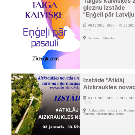
Taigas Kalvišķes 
gleznu izstāde
"Eņģeli pār Latviju
06.12.2022 10:00 - 01.02.202
17:00
Sērenes bibliotēka
Izstāde "Atklāj
Aizkraukles nova
03.01.2023 10:00 - 28.02.202
17:00
Aizkraukles novada un Koknes
Tūrisma informācijas centrs