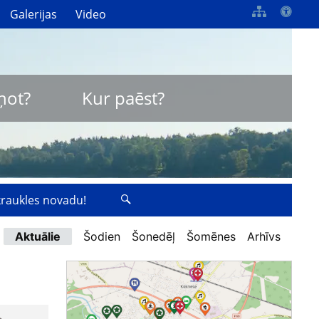
Galerijas
Video
ņot?
Kur paēst?
zkraukles novadu!
Aktuālie
Šodien
Šonedēļ
Šomēnes
Arhīvs