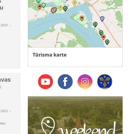
s
ņu
.2023 -
Tūrisma karte
avas
a
.
.2023 -
tēka