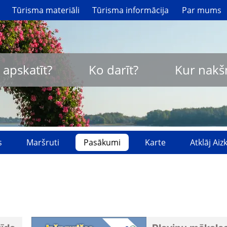
Tūrisma materiāli
Tūrisma informācija
Par mums
 apskatīt?
Ko darīt?
Kur nakš
s
Maršruti
Pasākumi
Karte
Atklāj Ai