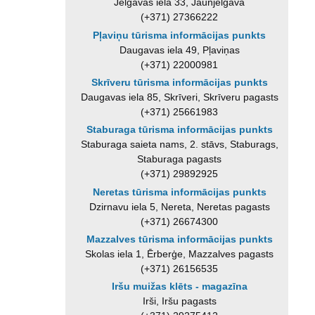
Jelgavas iela 33, Jaunjelgava
(+371) 27366222
Pļaviņu tūrisma informācijas punkts
Daugavas iela 49, Pļaviņas
(+371) 22000981
Skrīveru tūrisma informācijas punkts
Daugavas iela 85, Skrīveri, Skrīveru pagasts
(+371) 25661983
Staburaga tūrisma informācijas punkts
Staburaga saieta nams, 2. stāvs, Staburags,
Staburaga pagasts
(+371) 29892925
Neretas tūrisma informācijas punkts
Dzirnavu iela 5, Nereta, Neretas pagasts
(+371) 26674300
Mazzalves tūrisma informācijas punkts
Skolas iela 1, Ērberģe, Mazzalves pagasts
(+371) 26156535
Iršu muižas klēts - magazīna
Irši, Iršu pagasts