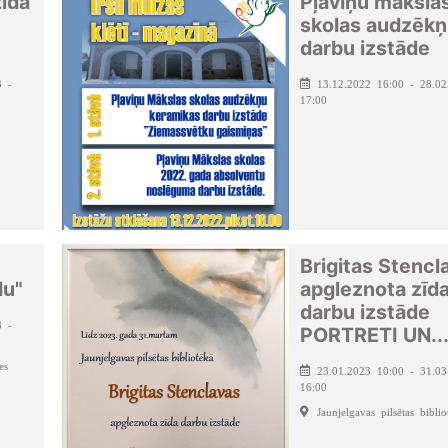
zīda
Pļaviņu māksla
skolas audzēk
darbu izstāde
3 -
13.12.2022 16:00 - 28.02
17:00
Brigitas Stencl
du"
apgleznota zīd
darbu izstāde
3 -
PORTRETI UN..
es
23.01.2023 10:00 - 31.03
16:00
Jaunjelgavas pilsētas biblio