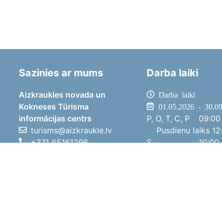
Sazinies ar mums
Darba laiki
Aizkraukles novada un
Darba laiki
Kokneses Tūrisma
01.05.2026 - 30.0
informācijas centrs
P, O, T, C, P
09:00 
turisms@aizkraukle.lv
Pusdienu laiks
12:
+371 65161296
S
10:00 
+371 29275412
Sv
11:00 
1905.gada iela 7, Koknese,
01.10.2025 - 30.0
Aizkraukles novads, LV-5113
P, O, T, C, P
08:00 
Pusdienu laiks
12:
S
10:00 
Sv
Brīvdi