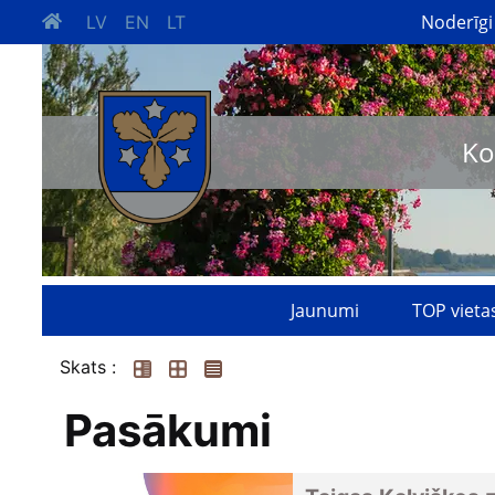
Noderīgi
LV
EN
LT
Ko
Jaunumi
TOP vieta
Skats :
Pasākumi