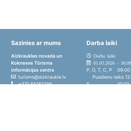
Sazinies ar mums
Darba laiki
Aizkraukles novada un
Darba laiki
Kokneses Tūrisma
01.05.2026 - 30.0
informācijas centrs
P, O, T, C, P
09:00 
turisms@aizkraukle.lv
Pusdienu laiks
12:
+371 65161296
S
10:00 
+371 29275412
Sv
11:00 
1905.gada iela 7, Koknese,
01.10.2025 - 30.0
Aizkraukles novads, LV-5113
P, O, T, C, P
08:00 
Pusdienu laiks
12:
S
10:00 
Sv
Brīvdi