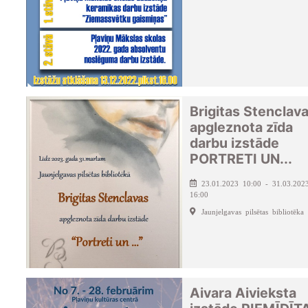
Brigitas Stenclav
apgleznota zīda
darbu izstāde
PORTRETI UN...
23.01.2023 10:00 - 31.03.202
16:00
Jaunjelgavas pilsētas bibliotēka
Aivara Aivieksta