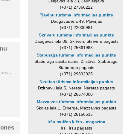
Jelgavas iela 33, Jaunjelgava
(+371) 27366222
Pļaviņu tūrisma informācijas punkts
Daugavas iela 49, Pļaviņas
(+371) 22000981
Skrīveru tūrisma informācijas punkts
Daugavas iela 85, Skrīveri, Skrīveru pagasts
znu
(+371) 25661983
Staburaga tūrisma informācijas punkts
Staburaga saieta nams, 2. stāvs, Staburags,
Staburaga pagasts
.2023 -
(+371) 29892925
Neretas tūrisma informācijas punkts
Dzirnavu iela 5, Nereta, Neretas pagasts
(+371) 26674300
Mazzalves tūrisma informācijas punkts
Skolas iela 1, Ērberģe, Mazzalves pagasts
(+371) 26156535
Iršu muižas klēts - magazīna
pones
Irši, Iršu pagasts