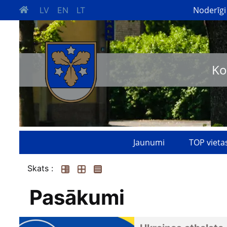
Noderīgi
LV
EN
LT
Ko
Jaunumi
TOP vieta
Skats :
Pasākumi