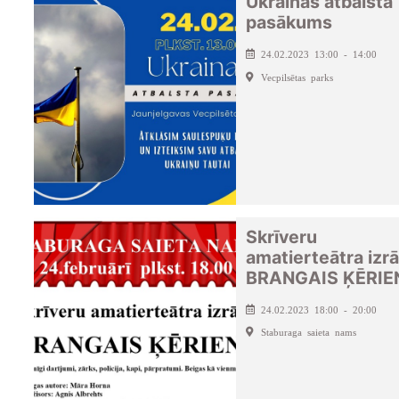
Ukrainas atbalsta
pasākums
24.02.2023 13:00 - 14:00
Vecpilsētas parks
Skrīveru
amatierteātra izr
BRANGAIS ĶĒRIE
24.02.2023 18:00 - 20:00
Staburaga saieta nams