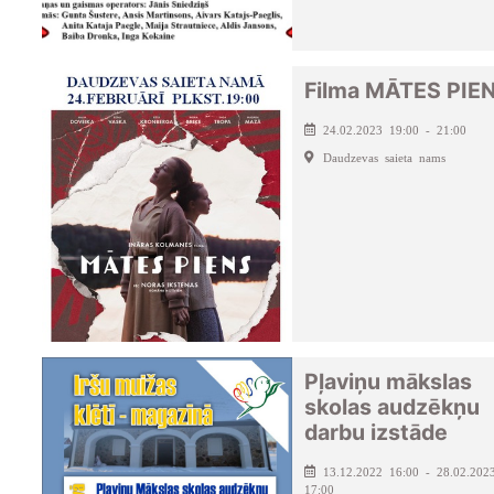
Filma MĀTES PIE
24.02.2023 19:00 - 21:00
Daudzevas saieta nams
Pļaviņu mākslas
skolas audzēkņu
darbu izstāde
13.12.2022 16:00 - 28.02.202
17:00