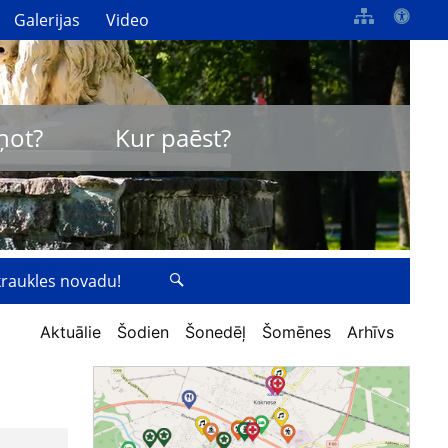
Galerijas
Video
ņot?
Kur paēst?
zkraukles novadu!
Aktuālie
Šodien
Šonedēļ
Šomēnes
Arhīvs