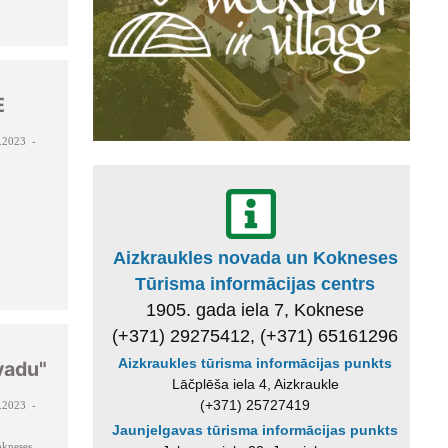
E
.2023 -
Aizkraukles novada un Kokneses
Tūrisma informācijas centrs
1905. gada iela 7, Koknese
(+371) 29275412, (+371) 65161296
Aizkraukles tūrisma informācijas punkts
vadu"
Lāčplēša iela 4, Aizkraukle
(+371) 25727419
.2023 -
Jaunjelgavas tūrisma informācijas punkts
kneses