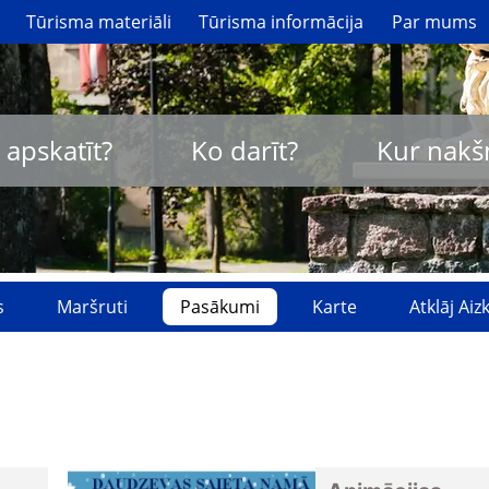
Tūrisma materiāli
Tūrisma informācija
Par mums
 apskatīt?
Ko darīt?
Kur nakš
s
Maršruti
Pasākumi
Karte
Atklāj Ai