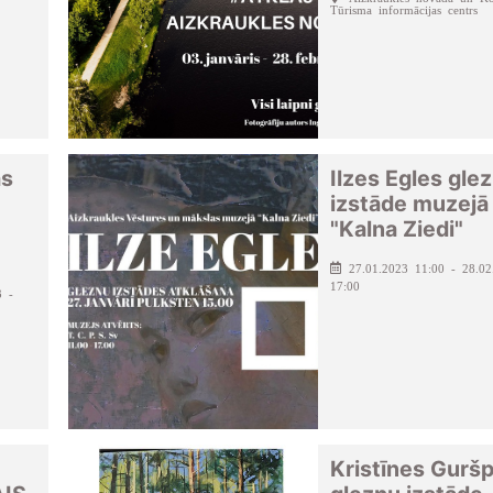
Tūrisma informācijas centrs
as
Ilzes Egles gle
izstāde muzejā
"Kalna Ziedi"
27.01.2023 11:00 - 28.02
17:00
3 -
Kristīnes Gurš