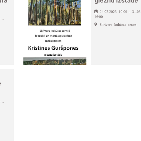
AIS
gleznu izstāde
24.02.2023 10:00 - 31.03
16:00
3 -
Skrīveru kultūras centrs
e
3 -