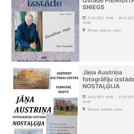
izstāde PIEMĪDĪT
SNIEGS
07.02.2023 10:00 - 28.02.202
16:00
Pļaviņu kultūras centrs
Jāņa Austriņa
fotogrāfiju izstād
NOSTAĻĢIJA
24.02.2023 10:00 - 31.03.202
16:00
Skrīveru kultūras centrs