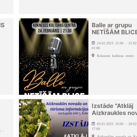
NS
Balle ar grupu
NETĪŠĀM BLIC
24.02.2023 21:00 - 25.02
01:00
Kokneses kultūras centrs
Izstāde "Atklāj
Aizkraukles no
03.01.2023 10:00 - 28.02
17:00
3 -
Aizkraukles novada un Ko