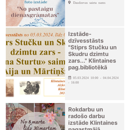
Daudzevas saieta nams
Izstāde-
dzīvesstāsts
"Stiprs Stučku un
Skudru dzimtu
zars..." Klintaines
pag.bibliotēkā
05.03.2024 10:00 - 04.04.2024
- 16:00
Rokdarbu un
radošo darbu
izstāde Klintaines
pagastmājā