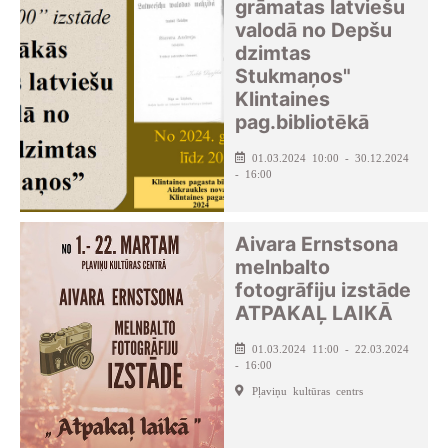
grāmatas latviešu
valodā no Depšu
dzimtas
Stukmaņos"
Klintaines
pag.bibliotēkā
01.03.2024 10:00 - 30.12.2024
- 16:00
Aivara Ernstsona
melnbalto
fotogrāfiju izstāde
ATPAKAĻ LAIKĀ
01.03.2024 11:00 - 22.03.2024
- 16:00
Pļaviņu kultūras centrs