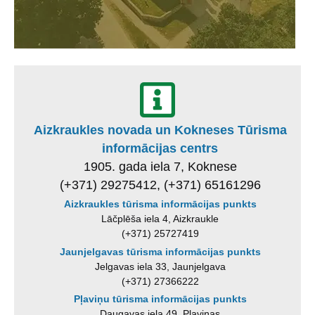
Aizkraukles novada un Kokneses Tūrisma
informācijas centrs
1905. gada iela 7, Koknese
(+371) 29275412, (+371) 65161296
Aizkraukles tūrisma informācijas punkts
Lāčplēša iela 4, Aizkraukle
(+371) 25727419
Jaunjelgavas tūrisma informācijas punkts
Jelgavas iela 33, Jaunjelgava
(+371) 27366222
Pļaviņu tūrisma informācijas punkts
Daugavas iela 49, Pļaviņas