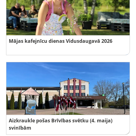
Mājas kafejnīcu dienas Vidusdaugavā 2026
Aizkraukle pošas Brīvības svētku (4. maija)
svinībām