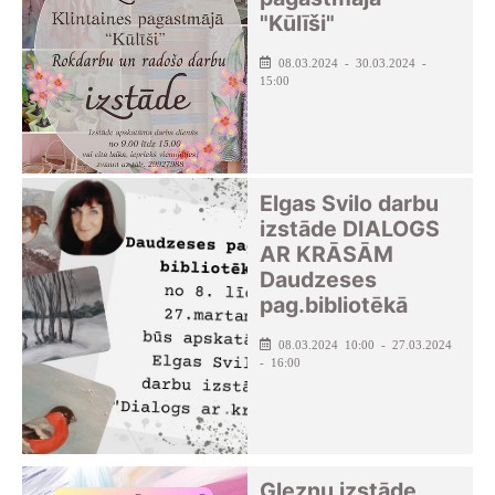
"Kūlīši"
08.03.2024 - 30.03.2024 -
15:00
Elgas Svilo darbu
izstāde DIALOGS
AR KRĀSĀM
Daudzeses
pag.bibliotēkā
08.03.2024 10:00 - 27.03.2024
- 16:00
Gleznu izstāde