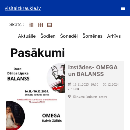
visitaizkraukle.lv
Skats :
Aktuālie
Šodien
Šonedēļ
Šomēnes
Arhīvs
Pasākumi
Izstādes- OMEGA
un BALANSS
16.11.2023 10:00 - 30.12.2024
- 16:00
Skrīveru kultūras centrs