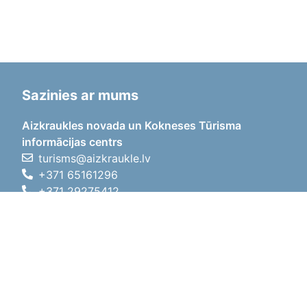
Sazinies ar mums
Aizkraukles novada un Kokneses Tūrisma
informācijas centrs
turisms@aizkraukle.lv
+371 65161296
+371 29275412
1905.gada iela 7, Koknese,
Aizkraukles novads, LV-5113
Darba laiki
Darba laiki
01.05.2026 - 30.09.2026