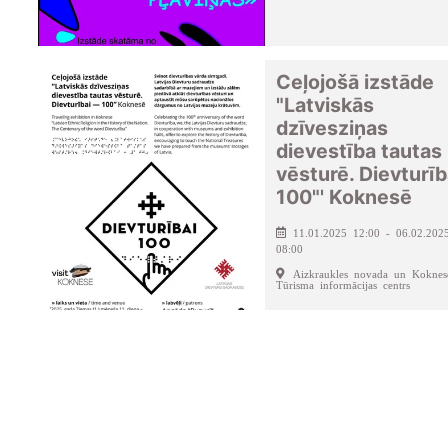
Ceļojošā izstāde
"Latviskās
dzīvesziņas
dievestība tautas
vēsturē. Dievturīb
100"' Koknesē
11.01.2025 12:00 - 06.02.202
08:00
Aizkraukles novada un Koknes
Tūrisma informācijas centrs