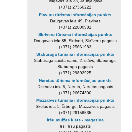
Jelgavas iela 33, Jaunjelgava
(+371) 27366222
Pļaviņu tūrisma informācijas punkts
Daugavas iela 49, Pļaviņas
(+371) 22000981
Skrīveru tūrisma informācijas punkts
Daugavas iela 85, Skrīveri, Skrīveru pagasts
(+371) 25661983
Staburaga tūrisma informācijas punkts
Staburaga saieta nams, 2. stāvs, Staburags,
Staburaga pagasts
(+371) 29892925
Neretas tūrisma informācijas punkts
Dzirnavu iela 5, Nereta, Neretas pagasts
(+371) 26674300
Mazzalves tūrisma informācijas punkts
Skolas iela 1, Ērberģe, Mazzalves pagasts
(+371) 26156535
Iršu muižas klēts - magazīna
Irši, Iršu pagasts