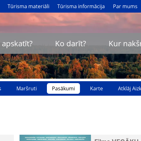
Tūrisma materiāli
Tūrisma informācija
Par mums
 apskatīt?
Ko darīt?
Kur nakš
s
Maršruti
Pasākumi
Karte
Atklāj Ai