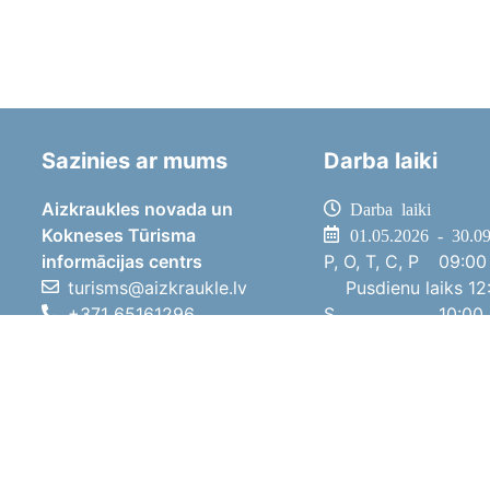
Sazinies ar mums
Darba laiki
Aizkraukles novada un
Darba laiki
Kokneses Tūrisma
01.05.2026 - 30.0
informācijas centrs
P, O, T, C, P
09:00 
turisms@aizkraukle.lv
Pusdienu laiks
12:
+371 65161296
S
10:00 
+371 29275412
Sv
11:00 
1905.gada iela 7, Koknese,
01.10.2025 - 30.0
Aizkraukles novads, LV-5113
P, O, T, C, P
08:00 
Pusdienu laiks
12:
S
10:00 
Sv
Brīvdi