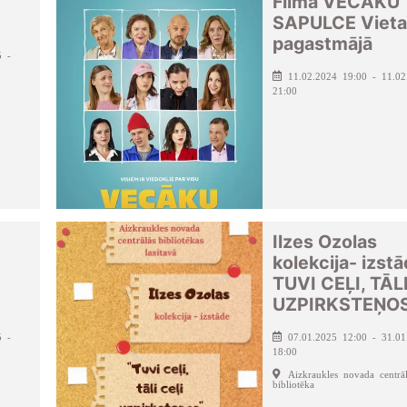
Filma VECĀKU
SAPULCE Vieta
pagastmājā
5 -
11.02.2024 19:00 - 11.02
21:00
Ilzes Ozolas
kolekcija- izst
TUVI CEĻI, TĀL
UZPIRKSTEŅO
5 -
07.01.2025 12:00 - 31.01
18:00
Aizkraukles novada centrā
bibliotēka