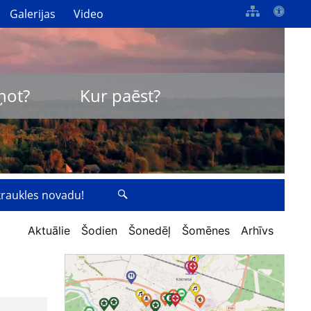
Galerijas
Video
ņot?
Kur paēst?
zkraukles novadu!
Aktuālie
Šodien
Šonedēļ
Šomēnes
Arhīvs