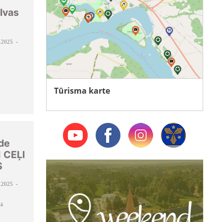
lvas
.2025 -
Tūrisma karte
āde
I CEĻI
S
.2025 -
lā