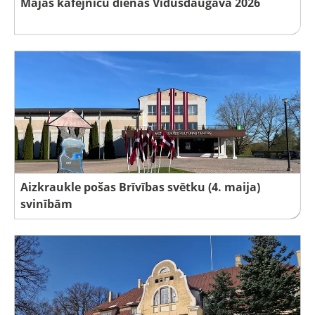
Mājas kafejnīcu dienas Vidusdaugavā 2026
Aizkraukle pošas Brīvības svētku (4. maija)
svinībām