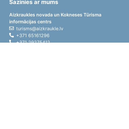
Sazinies ar mums
Aizkraukles novada un Kokneses Tūrisma
informācijas centrs
turisms@aizkraukle.lv
+371 65161296
+371 29275412
1905.gada iela 7, Koknese,
Aizkraukles novads, LV-5113
Darba laiki
Darba laiki
01.05.2026 - 30.09.2026
P, O, T, C, P
09:00 - 18:00
Pusdienu laiks
12:00 - 13:00
S
10:00 - 15:00
Sv
11:00 - 14:00
01.10.2025 - 30.04.2026