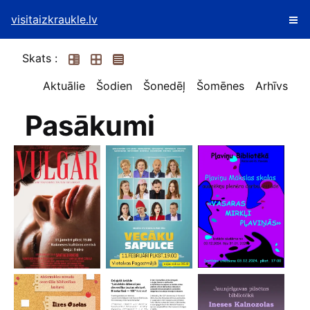
visitaizkraukle.lv
Skats :
Aktuālie
Šodien
Šonedēļ
Šomēnes
Arhīvs
Pasākumi