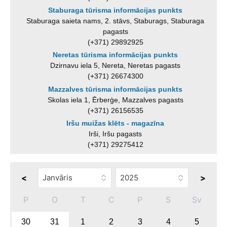
Staburaga tūrisma informācijas punkts
Staburaga saieta nams, 2. stāvs, Staburags, Staburaga
pagasts
(+371) 29892925
Neretas tūrisma informācijas punkts
Dzirnavu iela 5, Nereta, Neretas pagasts
(+371) 26674300
Mazzalves tūrisma informācijas punkts
Skolas iela 1, Ērberģe, Mazzalves pagasts
(+371) 26156535
Iršu muižas klēts - magazīna
Irši, Iršu pagasts
(+371) 29275412
<
>
P
O
T
C
P
S
Sv
30
31
1
2
3
4
5