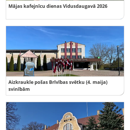
Mājas kafejnīcu dienas Vidusdaugavā 2026
Aizkraukle pošas Brīvības svētku (4. maija)
svinībām