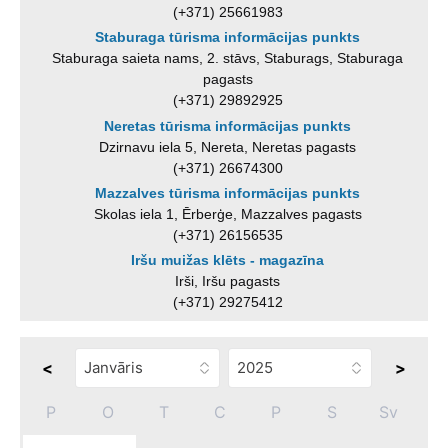
(+371) 25661983
Staburaga tūrisma informācijas punkts
Staburaga saieta nams, 2. stāvs, Staburags, Staburaga
pagasts
(+371) 29892925
Neretas tūrisma informācijas punkts
Dzirnavu iela 5, Nereta, Neretas pagasts
(+371) 26674300
Mazzalves tūrisma informācijas punkts
Skolas iela 1, Ērberģe, Mazzalves pagasts
(+371) 26156535
Iršu muižas klēts - magazīna
Irši, Iršu pagasts
(+371) 29275412
<
>
P
O
T
C
P
S
Sv