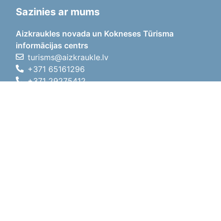
Sazinies ar mums
Aizkraukles novada un Kokneses Tūrisma
informācijas centrs
turisms@aizkraukle.lv
+371 65161296
+371 29275412
1905.gada iela 7, Koknese,
Aizkraukles novads, LV-5113
Darba laiki
Darba laiki
01.05.2026 - 30.09.2026
P, O, T, C, P
09:00 - 18:00
Pusdienu laiks
12:00 - 13:00
S
10:00 - 15:00
Sv
11:00 - 14:00
01.10.2025 - 30.04.2026