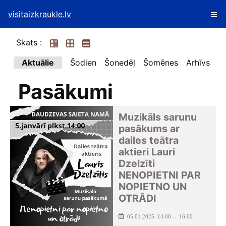
visitaizkraukle.lv
Skats :
Aktuālie
Šodien
Šonedēļ
Šomēnes
Arhīvs
Pasākumi
Muzikāls sarunu
pasākums ar
dailes teātra
aktieri Lauri
Dzelzīti
NENOPIETNI PAR
NOPIETNO UN
OTRĀDI
05.01.2025 14:00 - 16:00