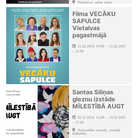
Daudzevas saieta nams
Filma VECĀKU
SAPULCE
Vietalvas
pagastmājā
11.02.2024 19:00 - 11.02.2025
- 21:00
Santas Siliņas
gleznu izstāde
MĪLESTĪBĀ AUGT
02.12.2024 12:00 - 15.01.2025
- 17:00
Aizkraukles novada centrālā
bibliotēka