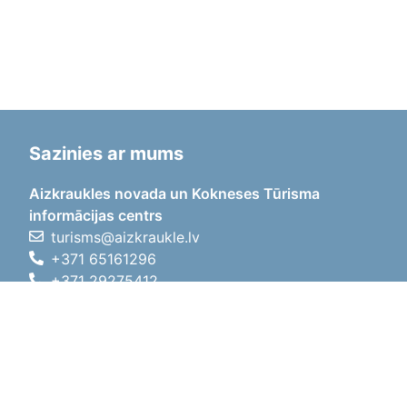
Sazinies ar mums
Aizkraukles novada un Kokneses Tūrisma
informācijas centrs
turisms@aizkraukle.lv
+371 65161296
+371 29275412
1905.gada iela 7, Koknese,
Aizkraukles novads, LV-5113
Darba laiki
Darba laiki