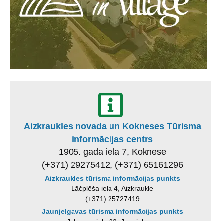
Aizkraukles novada un Kokneses Tūrisma
informācijas centrs
1905. gada iela 7, Koknese
(+371) 29275412, (+371) 65161296
Aizkraukles tūrisma informācijas punkts
Lāčplēša iela 4, Aizkraukle
(+371) 25727419
Jaunjelgavas tūrisma informācijas punkts