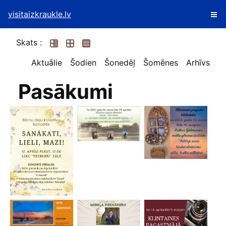
visitaizkraukle.lv
Skats :
Aktuālie
Šodien
Šonedēļ
Šomēnes
Arhīvs
Pasākumi