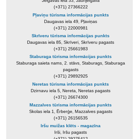
Jelgavas iela 33, Jaunjelgava
(+371) 27366222
Pļaviņu tūrisma informācijas punkts
Daugavas iela 49, Pļaviņas
(+371) 22000981
Skrīveru tūrisma informācijas punkts
Daugavas iela 85, Skrīveri, Skrīveru pagasts
(+371) 25661983
Staburaga tūrisma informācijas punkts
Staburaga saieta nams, 2. stāvs, Staburags, Staburaga
pagasts
(+371) 29892925
Neretas tūrisma informācijas punkts
Dzirnavu iela 5, Nereta, Neretas pagasts
(+371) 26674300
Mazzalves tūrisma informācijas punkts
Skolas iela 1, Ērberģe, Mazzalves pagasts
(+371) 26156535
Iršu muižas klēts - magazīna
Irši, Iršu pagasts
(+371) 29275412