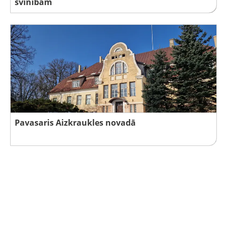
svinībām
Pavasaris Aizkraukles novadā