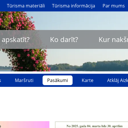
Tūrisma materiāli
Tūrisma informācija
Par mums
 apskatīt?
Ko darīt?
Kur nakš
s
Maršruti
Pasākumi
Karte
Atklāj Ai