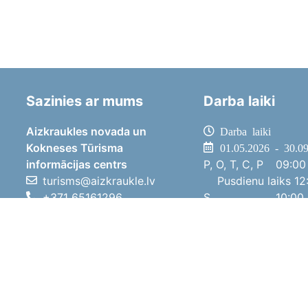
Sazinies ar mums
Darba laiki
Aizkraukles novada un
Darba laiki
Kokneses Tūrisma
01.05.2026 - 30.0
informācijas centrs
P, O, T, C, P
09:00 
turisms@aizkraukle.lv
Pusdienu laiks
12:
+371 65161296
S
10:00 
+371 29275412
Sv
11:00 
1905.gada iela 7, Koknese,
01.10.2025 - 30.0
Aizkraukles novads, LV-5113
P, O, T, C, P
08:00 
Pusdienu laiks
12:
S
10:00 
Sv
Brīvdi