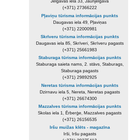
Jelgavas iela 33, Jaunjelgava
(+371) 27366222
Pļaviņu tūrisma informācijas punkts
Daugavas iela 49, Pļaviņas
(+371) 22000981
Skrīveru tūrisma informācijas punkts
Daugavas iela 85, Skrīveri, Skrīveru pagasts
(+371) 25661983
Staburaga tūrisma informācijas punkts
Staburaga saieta nams, 2. stāvs, Staburags,
Staburaga pagasts
(+371) 29892925
Neretas tūrisma informācijas punkts
Dzirnavu iela 5, Nereta, Neretas pagasts
(+371) 26674300
Mazzalves tūrisma informācijas punkts
Skolas iela 1, Ērberģe, Mazzalves pagasts
(+371) 26156535
Iršu muižas klēts - magazīna
Irši, Iršu pagasts