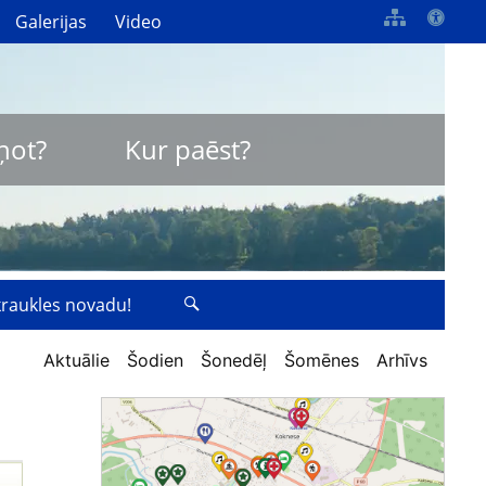
Galerijas
Video
ņot?
Kur paēst?
zkraukles novadu!
Aktuālie
Šodien
Šonedēļ
Šomēnes
Arhīvs