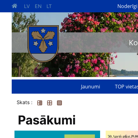
Noderīgi
LV
EN
LT
Ko
Jaunumi
TOP vieta
Skats :
Pasākumi