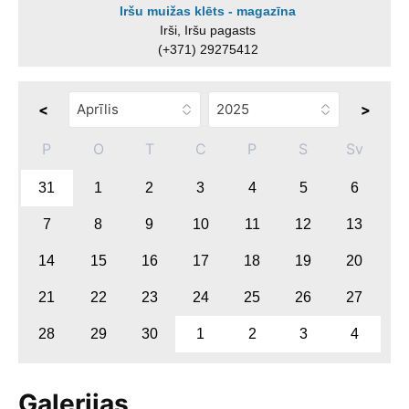
Iršu muižas klēts - magazīna
Irši, Iršu pagasts
(+371) 29275412
<
>
P
O
T
C
P
S
Sv
31
1
2
3
4
5
6
7
8
9
10
11
12
13
14
15
16
17
18
19
20
21
22
23
24
25
26
27
28
29
30
1
2
3
4
Galerijas