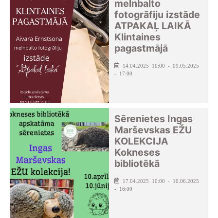
melnbalto
fotogrāfiju izstāde
ATPAKAĻ LAIKĀ
Klintaines
pagastmājā
14.04.2025 10:00 - 09.05.2025
- 17:00
Sērenietes Ingas
Marševskas EŽU
KOLEKCIJA
Kokneses
bibliotēkā
17.04.2025 10:00 - 10.06.2025
- 16:00