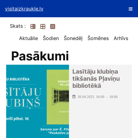
visitaizkraukle.lv
Skats :
Aktuālie
Šodien
Šonedēļ
Šomēnes
Arhīvs
Pasākumi
Lasītāju klubiņa
tikšanās Pļaviņu
bibliotēkā
30.04.2025 16:00 - 18:00