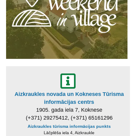
Aizkraukles novada un Kokneses Tūrisma
informācijas centrs
1905. gada iela 7, Koknese
(+371) 29275412, (+371) 65161296
Aizkraukles tūrisma informācijas punkts
Lāčplēša iela 4, Aizkraukle