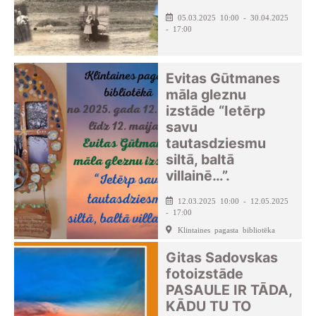
05.03.2025 10:00 - 30.04.2025
- 17:00
Evitas Gūtmanes
māla gleznu
izstāde “Ietērp
savu
tautasdziesmu
siltā, baltā
villainē…”.
12.03.2025 10:00 - 12.05.2025
- 17:00
Klintaines pagasta bibliotēka
Gitas Sadovskas
fotoizstāde
PASAULE IR TĀDA,
KĀDU TU TO