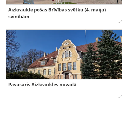
Aizkraukle pošas Brīvības svētku (4. maija)
svinībām
Pavasaris Aizkraukles novadā