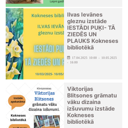
Ilvas Ievānes
gleznu izstāde
IESTĀDI PUĶI- TĀ
ZIEDĒS UN
PLAUKS Kokneses
bibliotēkā
17.04.2025 10:00 - 10.05.2025
- 16:00
Viktorijas
Blitsones grāmatu
vāku dizaina
izšuvumu izstāde
Kokneses
bibliotēkā