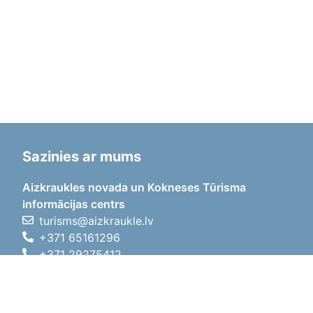
Sazinies ar mums
Aizkraukles novada un Kokneses Tūrisma
informācijas centrs
turisms@aizkraukle.lv
+371 65161296
+371 29275412
1905.gada iela 7, Koknese,
Aizkraukles novads, LV-5113