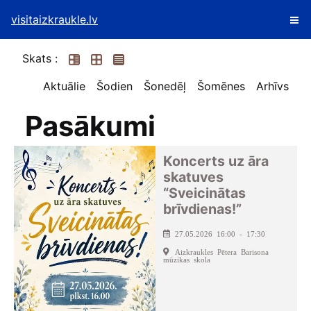
visitaizkraukle.lv
Skats :
Aktuālie
Šodien
Šonedēļ
Šomēnes
Arhīvs
Pasākumi
Koncerts uz āra
skatuves
“Sveicinātas
brīvdienas!”
27.05.2026 16:00 - 17:30
Aizkraukles Pētera Barisona
mūzikas skola