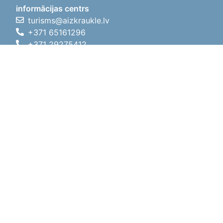
informācijas centrs
turisms@aizkraukle.lv
+371 65161296
+371 29275412
1905.gada iela 7, Koknese,
Aizkraukles novads, LV-5113
Darba laiki
Darba laiki
01.05.2026 - 30.09.2026
P, O, T, C, P
09:00 - 18:00
Pusdienu laiks
12:00 - 13:00
S
10:00 - 15:00
Sv
11:00 - 14:00
01.10.2025 - 30.04.2026
P, O, T, C, P
08:00 - 17:00
Pusdienu laiks
12:00
- 13:00
S
10:00 - 14:00