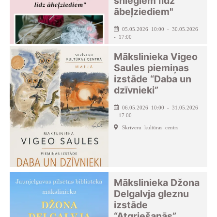
sniegiem līdz
ābeļziediem"
05.05.2026 10:00 - 30.05.2026
- 17:00
Aizkraukles novada centrālā
Mākslinieka Vigeo
bibliotēka
Saules piemiņas
izstāde “Daba un
dzīvnieki”
06.05.2026 10:00 - 31.05.2026
- 17:00
Skrīveru kultūras centrs
Mākslinieka Džona
Delgalvja gleznu
izstāde
“Atgriešanās”