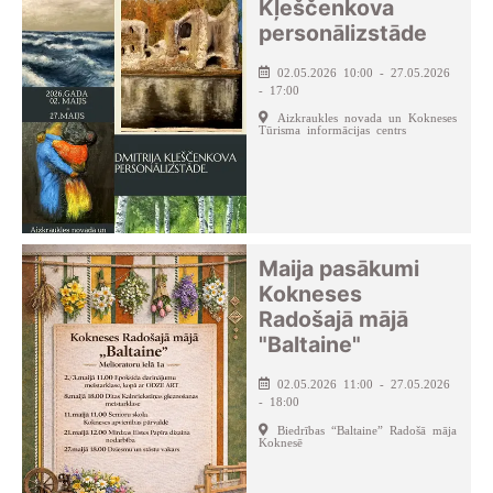
Kļeščenkova
personālizstāde
02.05.2026 10:00 - 27.05.2026
- 17:00
Aizkraukles novada un Kokneses
Tūrisma informācijas centrs
Maija pasākumi
Kokneses
Radošajā mājā
"Baltaine"
02.05.2026 11:00 - 27.05.2026
- 18:00
Biedrības “Baltaine” Radošā māja
Koknesē