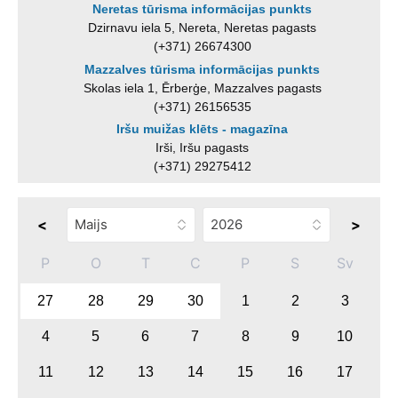
Neretas tūrisma informācijas punkts
Dzirnavu iela 5, Nereta, Neretas pagasts
(+371) 26674300
Mazzalves tūrisma informācijas punkts
Skolas iela 1, Ērberģe, Mazzalves pagasts
(+371) 26156535
Iršu muižas klēts - magazīna
Irši, Iršu pagasts
(+371) 29275412
<
>
P
O
T
C
P
S
Sv
27
28
29
30
1
2
3
4
5
6
7
8
9
10
11
12
13
14
15
16
17