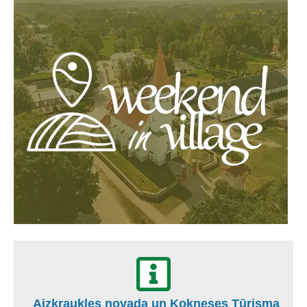
Aizkraukles novada un Kokneses Tūrisma