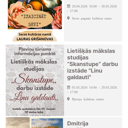
29.04.2026 10:00 - 30.05.2026
- 17:00
Seces pagasta kultūras nams
Lietišķās mākslas
studijas
“Skanstupe” darbu
izstāde "Linu
galdauti"
01.05.2026 14:00 - 29.05.2026
- 17:00
Pļaviņu kultūras centrs
Dmitrija