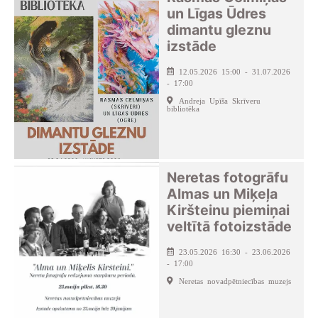
un Līgas Ūdres
dimantu gleznu
izstāde
12.05.2026 15:00 - 31.07.2026
- 17:00
Andreja Upīša Skrīveru
bibliotēka
Neretas fotogrāfu
Almas un Miķeļa
Kiršteinu piemiņai
veltītā fotoizstāde
23.05.2026 16:30 - 23.06.2026
- 17:00
Neretas novadpētniecības muzejs