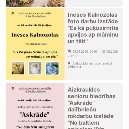
Ineses Kalnozolas
foto darbu izstāde
"Es kā puķuzirnītis
apvijos ap māmiņu
un tēti"
05.05.2026 10:00 - 30.06.2026
- 17:00
Aizkraukles novada centrālā
bibliotēka
Aizkraukles
senioru biedrības
"Askrāde"
dalībnieču
rokdarbu izstāde
"No baltiem