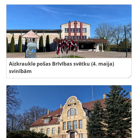
Aizkraukle pošas Brīvības svētku (4. maija)
svinībām