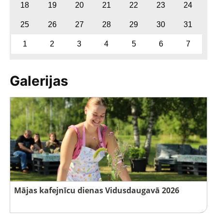
18
19
20
21
22
23
24
25
26
27
28
29
30
31
1
2
3
4
5
6
7
Galerijas
Mājas kafejnīcu dienas Vidusdaugavā 2026