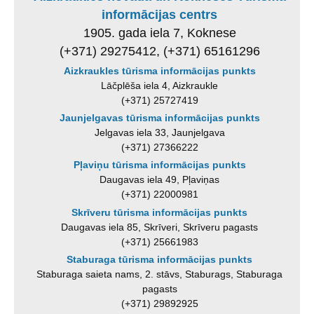
informācijas centrs
1905. gada iela 7, Koknese
(+371) 29275412, (+371) 65161296
Aizkraukles tūrisma informācijas punkts
Lāčplēša iela 4, Aizkraukle
(+371) 25727419
Jaunjelgavas tūrisma informācijas punkts
Jelgavas iela 33, Jaunjelgava
(+371) 27366222
Pļaviņu tūrisma informācijas punkts
Daugavas iela 49, Pļaviņas
(+371) 22000981
Skrīveru tūrisma informācijas punkts
Daugavas iela 85, Skrīveri, Skrīveru pagasts
(+371) 25661983
Staburaga tūrisma informācijas punkts
Staburaga saieta nams, 2. stāvs, Staburags, Staburaga
pagasts
(+371) 29892925