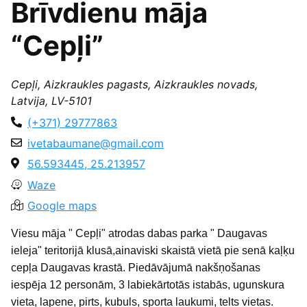
Brīvdienu māja
“Cepļi”
Cepļi, Aizkraukles pagasts, Aizkraukles novads,
Latvija, LV-5101
(+371) 29777863
ivetabaumane@gmail.com
56.593445, 25.213957
Waze
Google maps
Viesu māja " Cepļi" atrodas dabas parka " Daugavas
ieleja" teritorijā klusā,ainaviski skaistā vietā pie senā kaļķu
cepļa Daugavas krastā. Piedāvājumā nakšņošanas
iespēja 12 personām, 3 labiekārtotās istabās, ugunskura
vieta, lapene, pirts, kubuls, sporta laukumi, telts vietas.