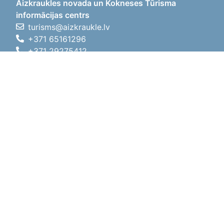
Aizkraukles novada un Kokneses Tūrisma
informācijas centrs
turisms@aizkraukle.lv
+371 65161296
+371 29275412
1905.gada iela 7, Koknese,
Aizkraukles novads, LV-5113
Darba laiki
Darba laiki
01.05.2026 - 30.09.2026
P, O, T, C, P
09:00 - 18:00
Pusdienu laiks
12:00 - 13:00
S
10:00 - 15:00
Sv
11:00 - 14:00
01.10.2025 - 30.04.2026
P, O, T, C, P
08:00 - 17:00
Pusdienu laiks
12:00
- 13:00