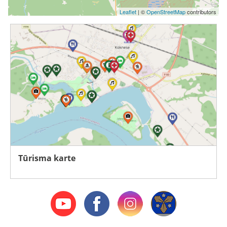
Leaflet
| ©
OpenStreetMap
contributors
Tūrisma karte