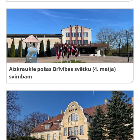
Aizkraukle pošas Brīvības svētku (4. maija)
svinībām