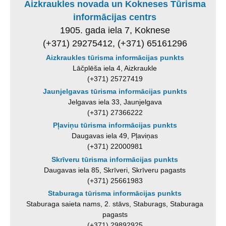
Aizkraukles novada un Kokneses Tūrisma
informācijas centrs
1905. gada iela 7, Koknese
(+371) 29275412, (+371) 65161296
Aizkraukles tūrisma informācijas punkts
Lāčplēša iela 4, Aizkraukle
(+371) 25727419
Jaunjelgavas tūrisma informācijas punkts
Jelgavas iela 33, Jaunjelgava
(+371) 27366222
Pļaviņu tūrisma informācijas punkts
Daugavas iela 49, Pļaviņas
(+371) 22000981
Skrīveru tūrisma informācijas punkts
Daugavas iela 85, Skrīveri, Skrīveru pagasts
(+371) 25661983
Staburaga tūrisma informācijas punkts
Staburaga saieta nams, 2. stāvs, Staburags, Staburaga
pagasts
(+371) 29892925