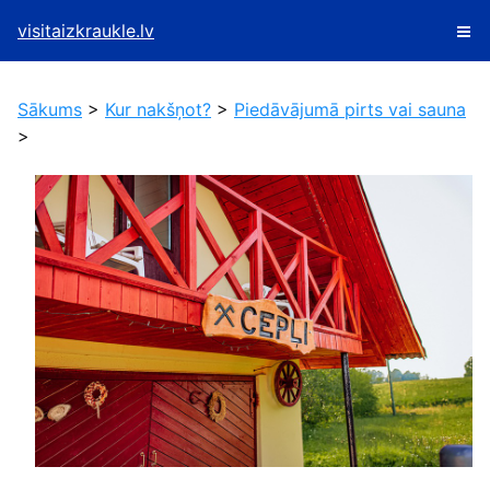
visitaizkraukle.lv
Sākums
>
Kur nakšņot?
>
Piedāvājumā pirts vai sauna
>