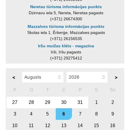
Neretas tūrisma informācijas punkts
Dzirnavu iela 5, Nereta, Neretas pagasts
(+371) 26674300
Mazzalves tūrisma informācijas punkts
Skolas iela 1, Ērberģe, Mazzalves pagasts
(+371) 26156535
Iršu muižas klēts - magazīna
Irši, Iršu pagasts
(+371) 29275412
<
>
P
O
T
C
P
S
Sv
27
28
29
30
31
1
2
3
4
5
6
7
8
9
10
11
12
13
14
15
16