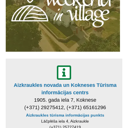
Aizkraukles novada un Kokneses Tūrisma
informācijas centrs
1905. gada iela 7, Koknese
(+371) 29275412, (+371) 65161296
Aizkraukles tūrisma informācijas punkts
Lāčplēša iela 4, Aizkraukle
(+371) 25727419