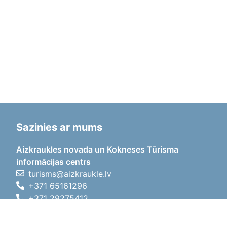
Sazinies ar mums
Aizkraukles novada un Kokneses Tūrisma
informācijas centrs
turisms@aizkraukle.lv
+371 65161296
+371 29275412
1905.gada iela 7, Koknese,
Aizkraukles novads, LV-5113