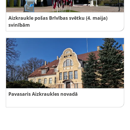
Aizkraukle pošas Brīvības svētku (4. maija)
svinībām
Pavasaris Aizkraukles novadā