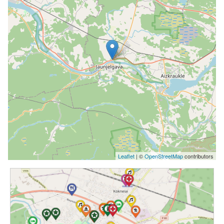
Leaflet
| ©
OpenStreetMap
contributors