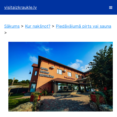
visitaizkraukle.lv
Sākums
>
Kur nakšņot?
>
Piedāvājumā pirts vai sauna
>