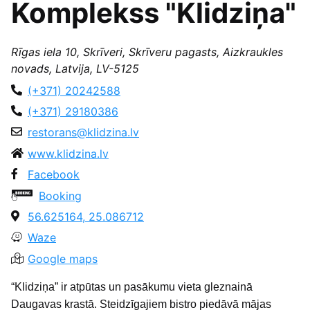
Komplekss "Klidziņa"
Rīgas iela 10, Skrīveri, Skrīveru pagasts, Aizkraukles
novads, Latvija, LV-5125
(+371) 20242588
(+371) 29180386
restorans@klidzina.lv
www.klidzina.lv
Facebook
Booking
56.625164, 25.086712
Waze
Google maps
“Klidziņa” ir atpūtas un pasākumu vieta gleznainā
Daugavas krastā. Steidzīgajiem bistro piedāvā mājas