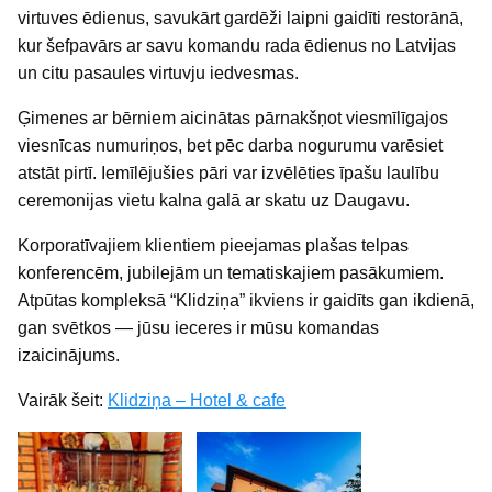
virtuves ēdienus, savukārt gardēži laipni gaidīti restorānā,
kur šefpavārs ar savu komandu rada ēdienus no Latvijas
un citu pasaules virtuvju iedvesmas.
Ģimenes ar bērniem aicinātas pārnakšņot viesmīlīgajos
viesnīcas numuriņos, bet pēc darba nogurumu varēsiet
atstāt pirtī. Iemīlējušies pāri var izvēlēties īpašu laulību
ceremonijas vietu kalna galā ar skatu uz Daugavu.
Korporatīvajiem klientiem pieejamas plašas telpas
konferencēm, jubilejām un tematiskajiem pasākumiem.
Atpūtas kompleksā “Klidziņa” ikviens ir gaidīts gan ikdienā,
gan svētkos — jūsu ieceres ir mūsu komandas
izaicinājums.
Vairāk šeit:
Klidziņa – Hotel & cafe