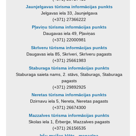
Jaunjelgavas tūrisma informācijas punkts
Jelgavas iela 33, Jaunjelgava
(+371) 27366222
Pļaviņu tūrisma informācijas punkts
Daugavas iela 49, Pļaviņas
(+371) 22000981
Skrīveru tūrisma informācijas punkts
Daugavas iela 85, Skrīveri, Skrīveru pagasts
(+371) 25661983
Staburaga tūrisma informācijas punkts
Staburaga saieta nams, 2. stāvs, Staburags, Staburaga
pagasts
(+371) 29892925
Neretas tūrisma informācijas punkts
Dzirnavu iela 5, Nereta, Neretas pagasts
(+371) 26674300
Mazzalves tūrisma informācijas punkts
Skolas iela 1, Ērberģe, Mazzalves pagasts
(+371) 26156535
Iršu muižas klēts - magazīna