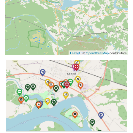
Leaflet
| ©
OpenStreetMap
contributors