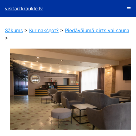
visitaizkraukle.lv
Sākums
>
Kur nakšņot?
>
Piedāvājumā pirts vai sauna
>