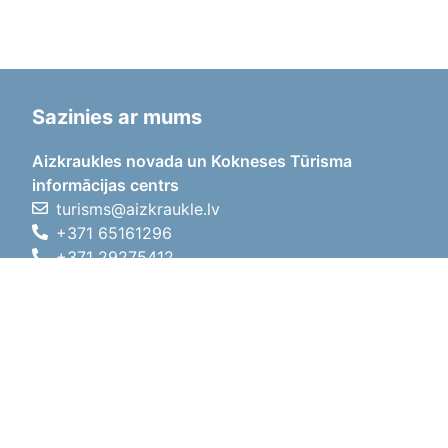
Sazinies ar mums
Aizkraukles novada un Kokneses Tūrisma
informācijas centrs
turisms@aizkraukle.lv
+371 65161296
+371 29275412
1905.gada iela 7, Koknese,
Aizkraukles novads, LV-5113
Darba laiki
Darba laiki
01.05.2026 - 30.09.2026
P, O, T, C, P
09:00 - 18:00
Pusdienu laiks