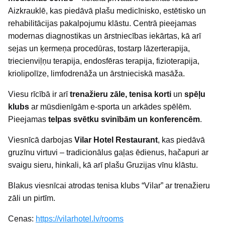
Aizkrauklē, kas piedāvā plašu medicīnisko, estētisko un
rehabilitācijas pakalpojumu klāstu. Centrā pieejamas
modernas diagnostikas un ārstniecības iekārtas, kā arī
sejas un ķermeņa procedūras, tostarp lāzerterapija,
triecienviļņu terapija, endosfēras terapija, fizioterapija,
kriolipolīze, limfodrenāža un ārstnieciskā masāža.
Viesu rīcībā ir arī
trenažieru zāle, tenisa korti
un
spēļu
klubs
ar mūsdienīgām e-sporta un arkādes spēlēm.
Pieejamas
telpas svētku svinībām un konferencēm
.
Viesnīcā darbojas
Vilar Hotel Restaurant
, kas piedāvā
gruzīnu virtuvi – tradicionālus gaļas ēdienus, hačapuri ar
svaigu sieru, hinkali, kā arī plašu Gruzijas vīnu klāstu.
Blakus viesnīcai atrodas tenisa klubs “Vilar” ar trenažieru
zāli un pirtīm.
Cenas:
https://vilarhotel.lv/rooms