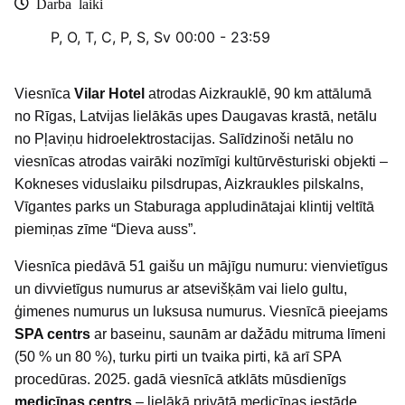
Darba laiki
P, O, T, C, P, S, Sv
00:00 - 23:59
Viesnīca
Vilar Hotel
atrodas Aizkrauklē, 90 km attālumā
no Rīgas, Latvijas lielākās upes Daugavas krastā, netālu
no Pļaviņu hidroelektrostacijas. Salīdzinoši netālu no
viesnīcas atrodas vairāki nozīmīgi kultūrvēsturiski objekti –
Kokneses viduslaiku pilsdrupas, Aizkraukles pilskalns,
Vīgantes parks un Staburaga appludinātajai klintij veltītā
piemiņas zīme “Dieva auss”.
Viesnīca piedāvā 51 gaišu un mājīgu numuru: vienvietīgus
un divvietīgus numurus ar atsevišķām vai lielo gultu,
ģimenes numurus un luksusa numurus. Viesnīcā pieejams
SPA centrs
ar baseinu, saunām ar dažādu mitruma līmeni
(50 % un 80 %), turku pirti un tvaika pirti, kā arī SPA
procedūras. 2025. gadā viesnīcā atklāts mūsdienīgs
medicīnas centrs
– lielākā privātā medicīnas iestāde