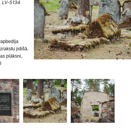
a, LV-5134
rapbedīja
rakstu jidišā.
as plāksni,
0