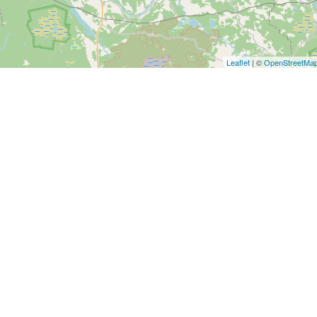
Leaflet
| ©
OpenStreetMa