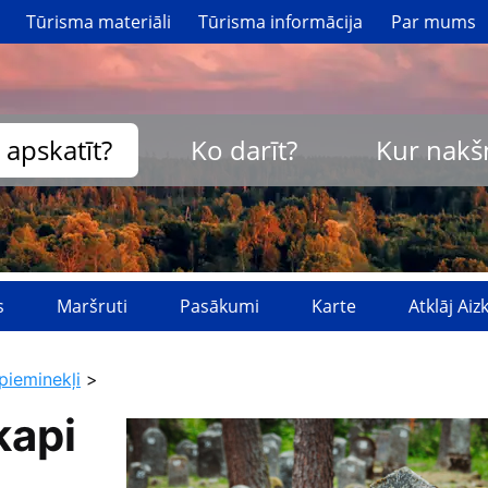
Tūrisma materiāli
Tūrisma informācija
Par mums
 apskatīt?
Ko darīt?
Kur nakš
s
Maršruti
Pasākumi
Karte
Atklāj Ai
pieminekļi
>
kapi