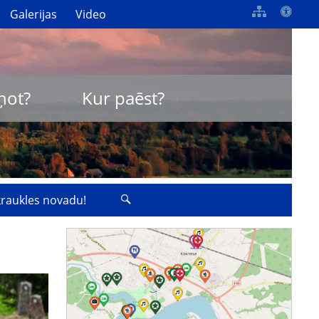
Galerijas
Video
ņot?
Kur paēst?
zkraukles novadu!