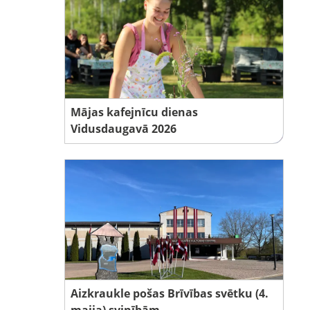
Mājas kafejnīcu dienas
Vidusdaugavā 2026
Aizkraukle pošas Brīvības svētku (4.
maija) svinībām