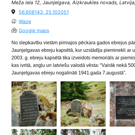
Meža iela 12, Jaunjelgava, Aizkraukles novads, Latvij
56.608143, 25.102051
Waze
Google maps
No slepkavību vietām pirmajos pēckara gados ebrejus pā
Jaunjelgavas ebreju kapsētā, kur uzstādīja pieminekli ar uz
2003. g. ebreju kapsētā tika izveidots memoriāls ar piemiņ
kas ivritā, angļu un latviešu valodā vēsta: “Vairāk nekā 50
Jaunjelgavas ebreju nogalināti 1941.gada 7.augustā”.