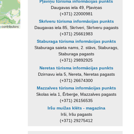
Pļaviņu tūrisma informācijas punkts
Daugavas iela 49, Pļaviņas
(+371) 22000981
Skrīveru tūrisma informācijas punkts
p
contributors
Daugavas iela 85, Skrīveri, Skrīveru pagasts
(+371) 25661983
Staburaga tūrisma informācijas punkts
Staburaga saieta nams, 2. stāvs, Staburags,
Staburaga pagasts
(+371) 29892925
Neretas tūrisma informācijas punkts
Dzirnavu iela 5, Nereta, Neretas pagasts
(+371) 26674300
Mazzalves tūrisma informācijas punkts
Skolas iela 1, Ērberģe, Mazzalves pagasts
(+371) 26156535
Iršu muižas klēts - magazīna
Irši, Iršu pagasts
(+371) 29275412