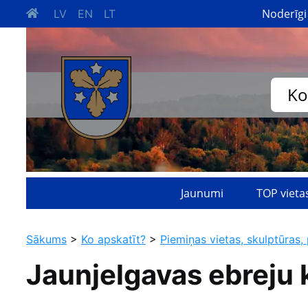
Noderīgi
LV
EN
LT
Ko
Jaunumi
TOP vieta
Sākums
>
Ko apskatīt?
>
Piemiņas vietas, skulptūras, 
Jaunjelgavas ebreju 