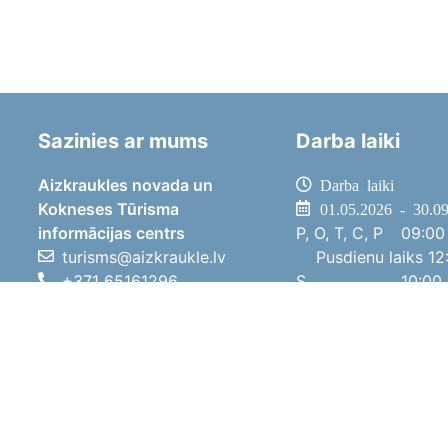
Sazinies ar mums
Darba laiki
Aizkraukles novada un
Darba laiki
Kokneses Tūrisma
01.05.2026 - 30.0
informācijas centrs
P, O, T, C, P
09:00 
turisms@aizkraukle.lv
Pusdienu laiks
12:
+371 65161296
S
10:00 
+371 29275412
Sv
11:00 
1905.gada iela 7, Koknese,
01.10.2025 - 30.0
Aizkraukles novads, LV-5113
P, O, T, C, P
08:00 
Pusdienu laiks
12:
S
10:00 
Sv
Brīvdi