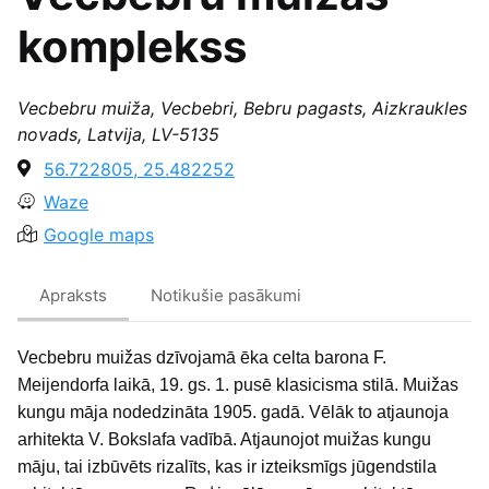
komplekss
Vecbebru muiža, Vecbebri, Bebru pagasts, Aizkraukles
novads, Latvija, LV-5135
56.722805, 25.482252
Waze
Google maps
Apraksts
Notikušie pasākumi
V
ecbebru muižas dzīvojamā ēka celta barona F.
Meijendorfa laikā, 19. gs. 1. pusē klasicisma stilā. Muižas
kungu māja nodedzināta 1905. gadā. Vēlāk to atjaunoja
arhitekta V. Bokslafa vadībā. Atjaunojot muižas kungu
māju, tai izbūvēts rizalīts, kas ir izteiksmīgs jūgendstila