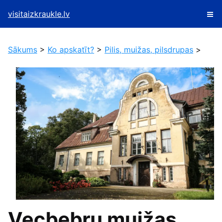
visitaizkraukle.lv
Sākums
>
Ko apskatīt?
>
Pilis, muižas, pilsdrupas
>
Vecbebru muižas