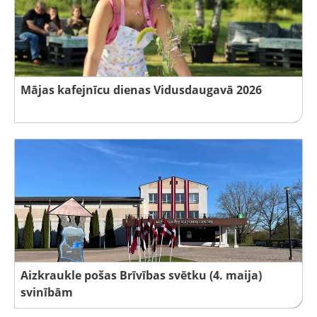
Mājas kafejnīcu dienas Vidusdaugavā 2026
Aizkraukle pošas Brīvības svētku (4. maija)
svinībām