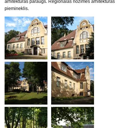
arhitektūras paraugs. Reģionālās nozīmes arhitektūras
piemineklis.