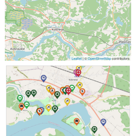
Leaflet
| ©
OpenStreetMap
contributors