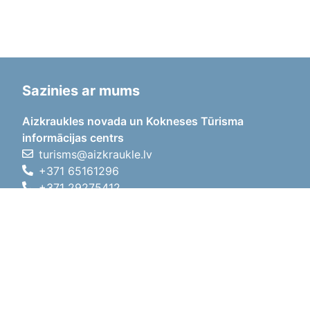
Sazinies ar mums
Aizkraukles novada un Kokneses Tūrisma
informācijas centrs
turisms@aizkraukle.lv
+371 65161296
+371 29275412
1905.gada iela 7, Koknese,
Aizkraukles novads, LV-5113
Darba laiki
Darba laiki
01.05.2026 - 30.09.2026