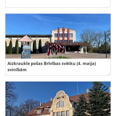
Aizkraukle pošas Brīvības svētku (4. maija)
svinībām