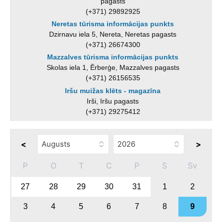
pagasts
(+371) 29892925
Neretas tūrisma informācijas punkts
Dzirnavu iela 5, Nereta, Neretas pagasts
(+371) 26674300
Mazzalves tūrisma informācijas punkts
Skolas iela 1, Ērberģe, Mazzalves pagasts
(+371) 26156535
Iršu muižas klēts - magazīna
Irši, Iršu pagasts
(+371) 29275412
<
>
P
O
T
C
P
S
Sv
27
28
29
30
31
1
2
3
4
5
6
7
8
9