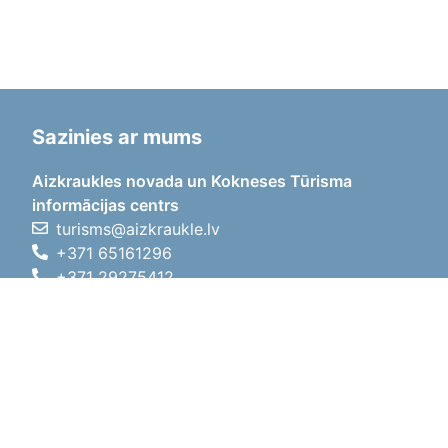
Sazinies ar mums
Aizkraukles novada un Kokneses Tūrisma
informācijas centrs
turisms@aizkraukle.lv
+371 65161296
+371 29275412
1905.gada iela 7, Koknese,
Aizkraukles novads, LV-5113
Darba laiki
Darba laiki
01.05.2026 - 30.09.2026