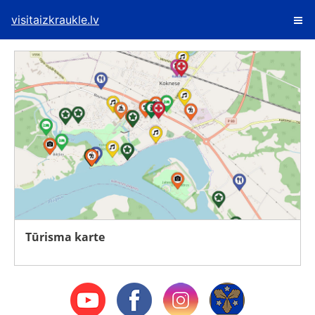
visitaizkraukle.lv
Tūrisma karte