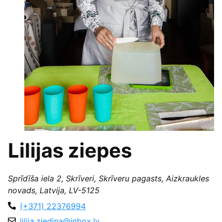
Lilijas ziepes
Sprīdīša iela 2, Skrīveri, Skrīveru pagasts, Aizkraukles
novads, Latvija, LV-5125
(+371) 22376994
lilija.ziedina@inbox.lv