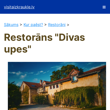
visitaizkraukle.lv
Sākums
>
Kur paēst?
>
Restorāni
>
Restorāns "Divas
upes"