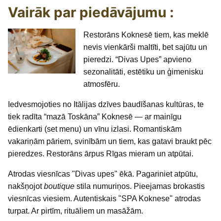
Vairāk par piedāvājumu :
Restorāns Koknesē tiem, kas meklē
nevis vienkārši maltīti, bet sajūtu un
pieredzi. “Divas Upes” apvieno
sezonalitāti, estētiku un ģimenisku
atmosfēru.
Iedvesmojoties no Itālijas dzīves baudīšanas kultūras, te
tiek radīta “mazā Toskāna” Koknesē — ar mainīgu
ēdienkarti (set menu) un vīnu izlasi. Romantiskām
vakariņām pāriem, svinībām un tiem, kas gatavi braukt pēc
pieredzes. Restorāns ārpus Rīgas mieram un atpūtai.
Atrodas viesnīcas "Divas upes" ēkā. Pagariniet atpūtu,
nakšņojot
boutique
stila numuriņos. Pieejamas brokastis
viesnīcas viesiem. Autentiskais "SPA Koknese" atrodas
turpat. Ar pirtīm, rituāliem un masāžām.