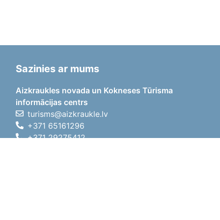
Sazinies ar mums
Aizkraukles novada un Kokneses Tūrisma
informācijas centrs
turisms@aizkraukle.lv
+371 65161296
+371 29275412
1905.gada iela 7, Koknese,
Aizkraukles novads, LV-5113
Darba laiki
Darba laiki
01.05.2026 - 30.09.2026