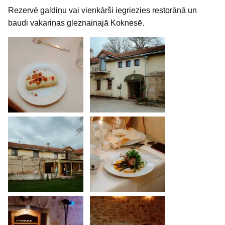
Rezervē galdiņu vai vienkārši iegriezies restorānā un
baudi vakariņas gleznainajā Koknesē.