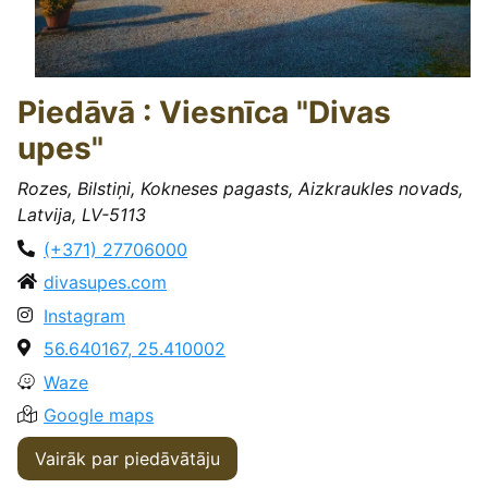
Piedāvā : Viesnīca "Divas
upes"
Rozes, Bilstiņi, Kokneses pagasts, Aizkraukles novads,
Latvija, LV-5113
(+371) 27706000
divasupes.com
Instagram
56.640167, 25.410002
Waze
Google maps
Vairāk par piedāvātāju