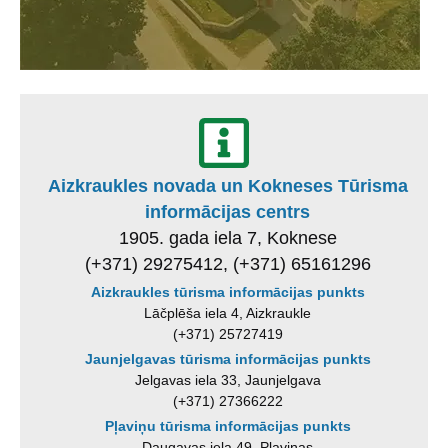
Aizkraukles novada un Kokneses Tūrisma
informācijas centrs
1905. gada iela 7, Koknese
(+371) 29275412, (+371) 65161296
Aizkraukles tūrisma informācijas punkts
Lāčplēša iela 4, Aizkraukle
(+371) 25727419
Jaunjelgavas tūrisma informācijas punkts
Jelgavas iela 33, Jaunjelgava
(+371) 27366222
Pļaviņu tūrisma informācijas punkts
Daugavas iela 49, Pļaviņas