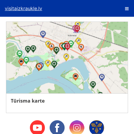
visitaizkraukle.lv
Tūrisma karte