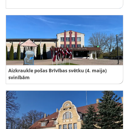
Aizkraukle pošas Brīvības svētku (4. maija)
svinībām