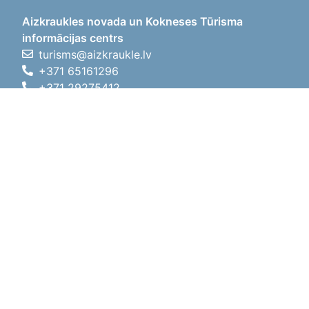
Aizkraukles novada un Kokneses Tūrisma
informācijas centrs
turisms@aizkraukle.lv
+371 65161296
+371 29275412
1905.gada iela 7, Koknese,
Aizkraukles novads, LV-5113
Darba laiki
Darba laiki
01.05.2026 - 30.09.2026
P, O, T, C, P
09:00 - 18:00
Pusdienu laiks
12:00 - 13:00
S
10:00 - 15:00
Sv
11:00 - 14:00
01.10.2025 - 30.04.2026
P, O, T, C, P
08:00 - 17:00
Pusdienu laiks
12:00