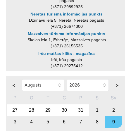
pagasts
(+371) 29892925
Neretas tūrisma informācijas punkts
Dzirnavu iela 5, Nereta, Neretas pagasts
(+371) 26674300
Mazzalves tūrisma informācijas punkts
Skolas iela 1, Ērberģe, Mazzalves pagasts
(+371) 26156535
Iršu muižas klēts - magazīna
Irši, Iršu pagasts
(+371) 29275412
<
>
P
O
T
C
P
S
Sv
27
28
29
30
31
1
2
3
4
5
6
7
8
9