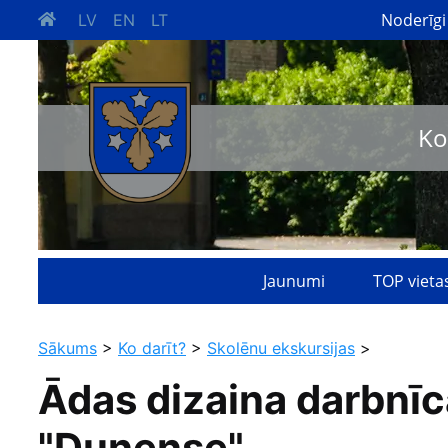
Noderīgi
LV
EN
LT
Ko
Jaunumi
TOP vieta
Sākums
>
Ko darīt?
>
Skolēnu ekskursijas
>
Ādas dizaina darbnīc
"Dunense"