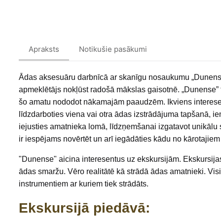
Apraksts
Notikušie pasākumi
Ādas aksesuāru darbnīcā ar skanīgu nosaukumu „Dunense
apmeklētājs nokļūst radošā mākslas gaisotnē. „Dunense” t
šo amatu nododot nākamajām paaudzēm. Ikviens interesents
līdzdarboties viena vai otra ādas izstrādājuma tapšanā, ie
iejusties amatnieka lomā, līdzņemšanai izgatavot unikālu s
ir iespējams novērtēt un arī iegādāties kādu no kārotajie
"Dunense" aicina interesentus uz ekskursijām. Ekskursijas 
ādas smaržu. Vēro realitātē kā strādā ādas amatnieki. Vis
instrumentiem ar kuriem tiek strādāts.
Ekskursijā piedāvā: