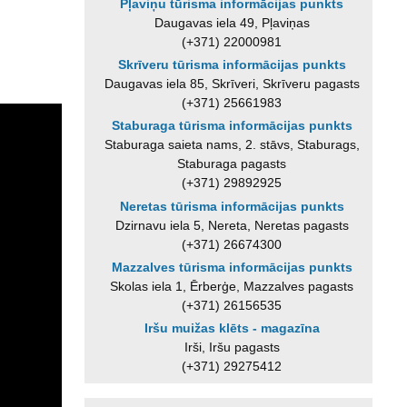
Pļaviņu tūrisma informācijas punkts
Daugavas iela 49, Pļaviņas
(+371) 22000981
Skrīveru tūrisma informācijas punkts
Daugavas iela 85, Skrīveri, Skrīveru pagasts
(+371) 25661983
Staburaga tūrisma informācijas punkts
Staburaga saieta nams, 2. stāvs, Staburags,
Staburaga pagasts
(+371) 29892925
Neretas tūrisma informācijas punkts
Dzirnavu iela 5, Nereta, Neretas pagasts
(+371) 26674300
Mazzalves tūrisma informācijas punkts
Skolas iela 1, Ērberģe, Mazzalves pagasts
(+371) 26156535
Iršu muižas klēts - magazīna
Irši, Iršu pagasts
(+371) 29275412