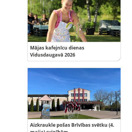
Mājas kafejnīcu dienas
Vidusdaugavā 2026
Aizkraukle pošas Brīvības svētku (4.
maija) svinībām