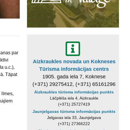
,
šanas par
tīvi
Aizkraukles novada un Kokneses
a u.c.),
Tūrisma informācijas centrs
lā. Tāpat
1905. gada iela 7, Koknese
(+371) 29275412, (+371) 65161296
Aizkraukles tūrisma informācijas punkts
 līmes,
Lāčplēša iela 4, Aizkraukle
īkajiem
(+371) 25727419
Jaunjelgavas tūrisma informācijas punkts
Jelgavas iela 33, Jaunjelgava
(+371) 27366222