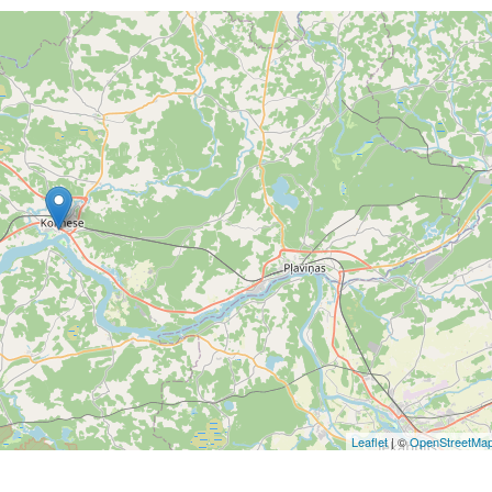
Leaflet
| ©
OpenStreetMa