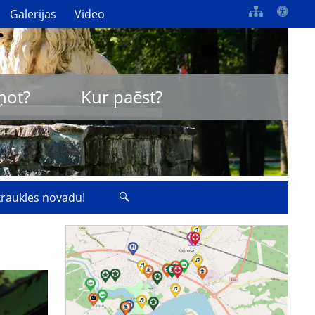
Galerijas
Video
ņot?
Kur paēst?
zkraukles novadu!