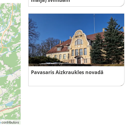
Pavasaris Aizkraukles novadā
p
contributors