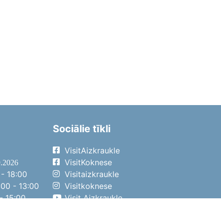
Sociālie tīkli
VisitAizkraukle
VisitKoknese
9.2026
- 18:00
Visitaizkraukle
00 - 13:00
Visitkoknese
- 15:00
Visit Aizkraukle
- 14:00
Visit Aizkraukle