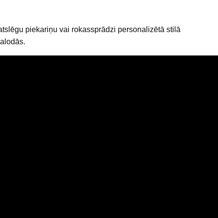
atslēgu piekariņu vai rokassprādzi personalizētā stilā
valodās.