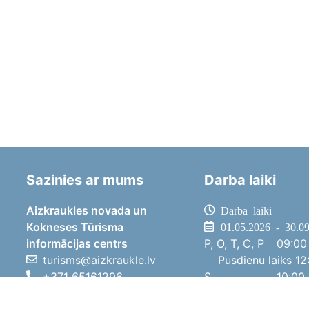
Sazinies ar mums
Darba laiki
Aizkraukles novada un
Darba laiki
Kokneses Tūrisma
01.05.2026 - 30.0
informācijas centrs
P, O, T, C, P
09:00 
turisms@aizkraukle.lv
Pusdienu laiks
12:
+371 65161296
S
10:00 
+371 29275412
Sv
11:00 