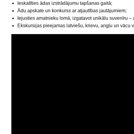
Ieskatīties ādas izstrādājumu tapšanas gaitā;
Ādu apskate un konkurss ar atjautības jautājumiem;
Iejusties amatnieku lomā, izgatavot unikālu suvenīru – 
Ekskursijas pieejamas latviešu, krievu, angļu un vācu 