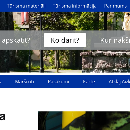
Tūrisma materiāli
Tūrisma informācija
Par mums
 apskatīt?
Ko darīt?
Kur nakš
s
Maršruti
Pasākumi
Karte
Atklāj Ai
a