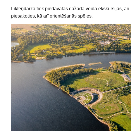
Likteņdārzā tiek piedāvātas dažāda veida ekskursijas, arī 
piesakoties, kā arī orientēšanās spēles.