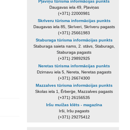
Pļaviņu tūrisma informācijas punkts
Daugavas iela 49, Pļaviņas
(+371) 22000981
Skrīveru tūrisma informācijas punkts
Daugavas iela 85, Skrīveri, Skrīveru pagasts
(+371) 25661983
Staburaga tūrisma informācijas punkts
Staburaga saieta nams, 2. stāvs, Staburags,
Staburaga pagasts
(+371) 29892925
Neretas tūrisma informācijas punkts
Dzirnavu iela 5, Nereta, Neretas pagasts
(+371) 26674300
Mazzalves tūrisma informācijas punkts
Skolas iela 1, Ērberģe, Mazzalves pagasts
(+371) 26156535
Iršu muižas klēts - magazīna
Irši, Iršu pagasts
(+371) 29275412