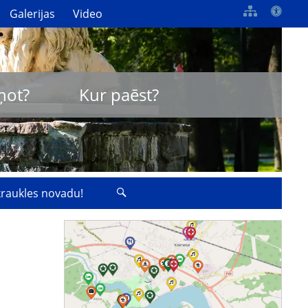
Galerijas
Video
ņot?
Kur paēst?
zkraukles novadu!