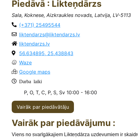
Piedāvā : Likteņdārzs
Sala, Koknese, Aizkraukles novads, Latvija, LV-5113
(+371) 25495544
liktendarzs@liktendarzs.lv
liktendarzs.lv
56.634895, 25.438843
Waze
Google maps
Darba laiki
P, O, T, C, P, S, Sv
10:00 - 16:00
Vairāk par piedāvātāju
Vairāk par piedāvājumu :
Viens no svarīgākajiem Likteņdārza uzdevumiem ir skaidr