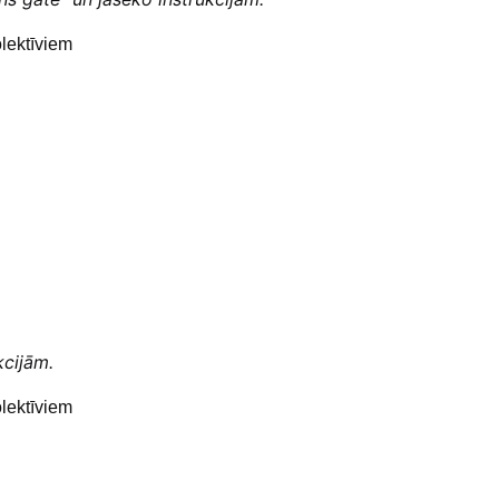
lektīviem
kcijām.
lektīviem