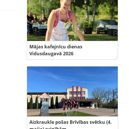
Mājas kafejnīcu dienas
Vidusdaugavā 2026
Aizkraukle pošas Brīvības svētku (4.
maija) svinībām