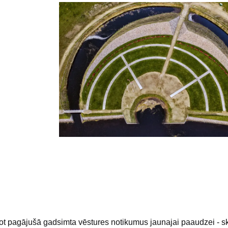
ot pagājušā gadsimta vēstures notikumus jaunajai paaudzei - s