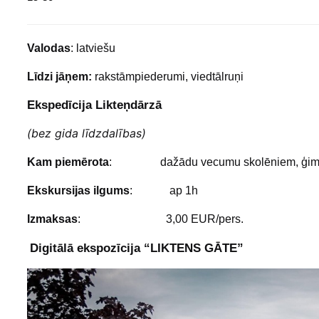
Valodas
: latviešu
Līdzi jāņem:
rakstāmpiederumi, viedtālruņi
Ekspedīcija Likteņdārzā
(bez gida līdzdalības)
Kam piemērota
: dažādu vecumu skolēniem, ģimen
Ekskursijas ilgums
: ap 1h
Izmaksas
: 3,00 EUR/pers.
Digitālā ekspozīcija “LIKTENS GĀTE”