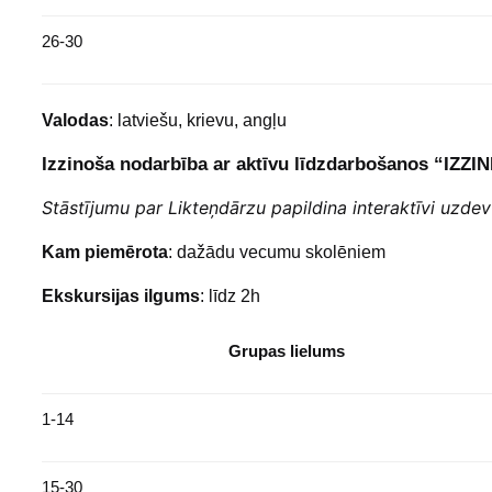
26-30
Valodas
: latviešu, krievu, angļu
Izzinoša nodarbība ar aktīvu līdzdarbošanos “IZZIN
Stāstījumu par Likteņdārzu papildina interaktīvi uzdev
Kam piemērota
: dažādu vecumu skolēniem
Ekskursijas ilgums
: līdz 2h
Grupas lielums
1-14
15-30