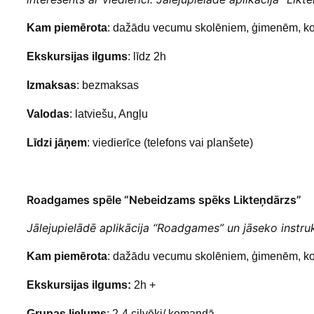
Kam piemērota
: dažādu vecumu skolēniem, ģimenēm, ko
Ekskursijas ilgums
: līdz 2h
Izmaksas
: bezmaksas
Valodas
: latviešu, Angļu
Līdzi jāņem
: viedierīce (telefons vai planšete)
Roadgames spēle “Nebeidzams spēks Likteņdārzs”
Jālejupielādē aplikācija “Roadgames” un jāseko instru
Kam piemērota
: dažādu vecumu skolēniem, ģimenēm, ko
Ekskursijas ilgums:
2h +
Grupas lielums
: 2-4 cilvēki/ komandā