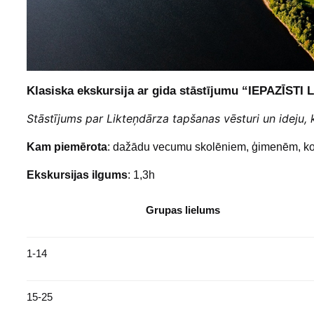
Klasiska ekskursija ar gida stāstījumu “IEPAZĪSTI 
Stāstījums par Likteņdārza tapšanas vēsturi un ideju, 
Kam piemērota
: dažādu vecumu skolēniem, ģimenēm, ko
Ekskursijas ilgums
: 1,3h
Grupas lielums
1-14
15-25