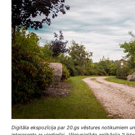
Digitāla ekspozīcija par 20.gs vēstures notikumiem un c
interesents ar viedierīci. Jālejupielāde aplikācija "Likt