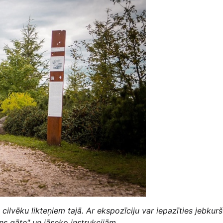
ilvēku likteņiem tajā. Ar ekspozīciju var iepazīties jebkurš
ens gāte" un jāseko instrukcijām.