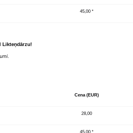
45,00 *
I Likteņdārzu!
umi.
Cena (EUR)
28,00
45,00 *