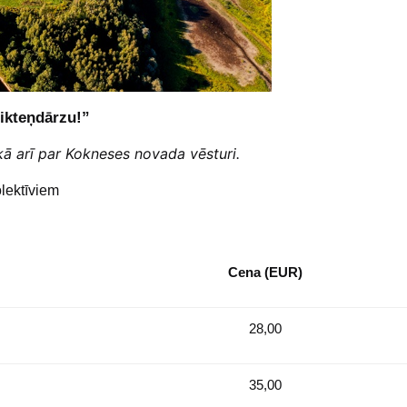
Likteņdārzu!”
kā arī par Kokneses novada vēsturi.
lektīviem
Cena (EUR)
28,00
35,00