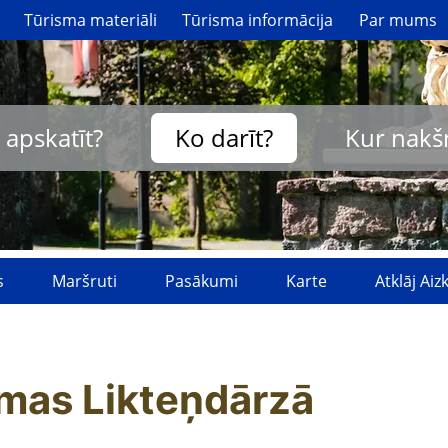
Tūrisma materiāli
Tūrisma informācija
Par mums
 apskatīt?
Ko darīt?
Kur nakš
s
Maršruti
Pasākumi
Karte
Atklāj Ai
mmas Likteņdārzā