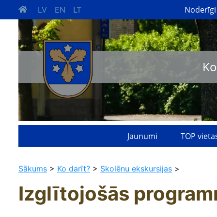
Noderīgi
LV
EN
LT
Ko
Jaunumi
TOP vieta
Sākums
>
Ko darīt?
>
Skolēnu ekskursijas
>
Izglītojošās progra