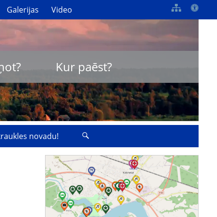
Galerijas
Video
ņot?
Kur paēst?
zkraukles novadu!