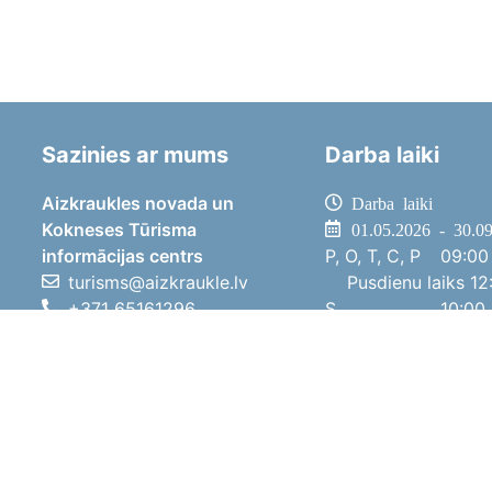
Sazinies ar mums
Darba laiki
Aizkraukles novada un
Darba laiki
Kokneses Tūrisma
01.05.2026 - 30.0
informācijas centrs
P, O, T, C, P
09:00 
turisms@aizkraukle.lv
Pusdienu laiks
12:
+371 65161296
S
10:00 
+371 29275412
Sv
11:00 
1905.gada iela 7, Koknese,
01.10.2025 - 30.0
Aizkraukles novads, LV-5113
P, O, T, C, P
08:00 
Pusdienu laiks
12:
S
10:00 
Sv
Brīvdi