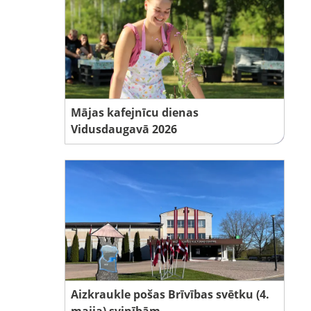
Mājas kafejnīcu dienas
Vidusdaugavā 2026
Aizkraukle pošas Brīvības svētku (4.
maija) svinībām