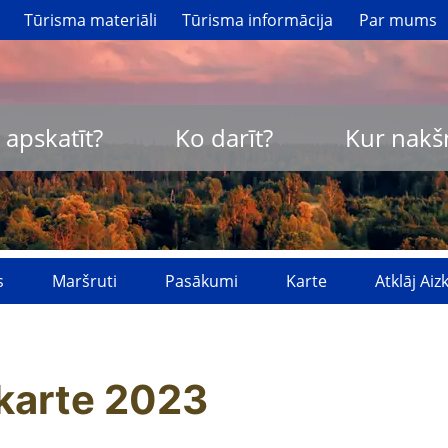
Tūrisma materiāli
Tūrisma informācija
Par mums
 apskatīt?
Ko darīt?
Kur nakš
s
Maršruti
Pasākumi
Karte
Atklāj Ai
 karte 2023