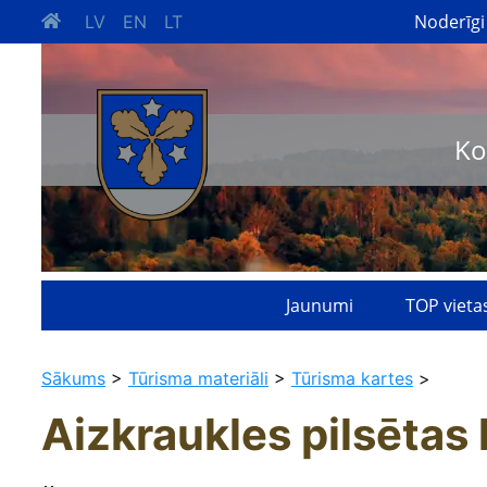
Noderīgi
LV
EN
LT
Ko
Jaunumi
TOP vieta
Sākums
>
Tūrisma materiāli
>
Tūrisma kartes
>
Aizkraukles pilsētas