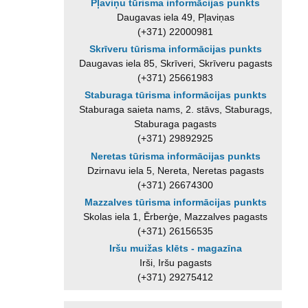
Pļaviņu tūrisma informācijas punkts
Daugavas iela 49, Pļaviņas
(+371) 22000981
Skrīveru tūrisma informācijas punkts
Daugavas iela 85, Skrīveri, Skrīveru pagasts
(+371) 25661983
Staburaga tūrisma informācijas punkts
Staburaga saieta nams, 2. stāvs, Staburags,
Staburaga pagasts
(+371) 29892925
Neretas tūrisma informācijas punkts
Dzirnavu iela 5, Nereta, Neretas pagasts
(+371) 26674300
Mazzalves tūrisma informācijas punkts
Skolas iela 1, Ērberģe, Mazzalves pagasts
(+371) 26156535
Iršu muižas klēts - magazīna
Irši, Iršu pagasts
(+371) 29275412