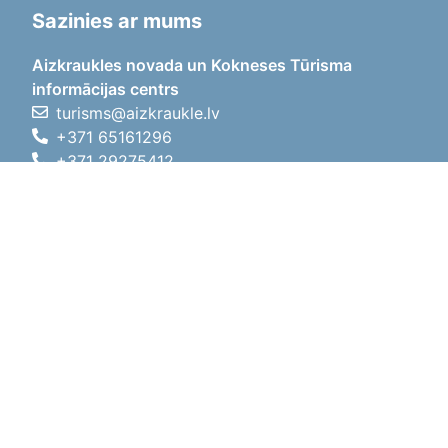
Sazinies ar mums
Aizkraukles novada un Kokneses Tūrisma
informācijas centrs
turisms@aizkraukle.lv
+371 65161296
+371 29275412
1905.gada iela 7, Koknese,
Aizkraukles novads, LV-5113
Darba laiki
Darba laiki
01.05.2026 - 30.09.2026
P, O, T, C, P
09:00 - 18:00
Pusdienu laiks
12:00 - 13:00
S
10:00 - 15:00
Sv
11:00 - 14:00
01.10.2025 - 30.04.2026