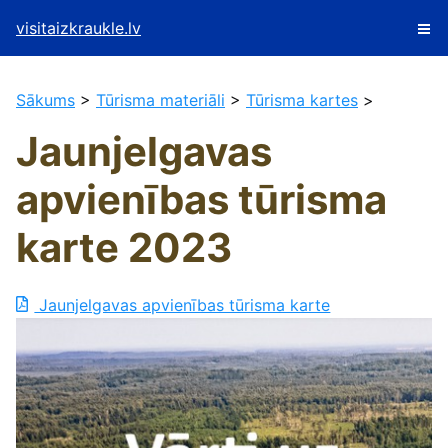
visitaizkraukle.lv
Sākums
>
Tūrisma materiāli
>
Tūrisma kartes
>
Jaunjelgavas
apvienības tūrisma
karte 2023
Jaunjelgavas apvienības tūrisma karte