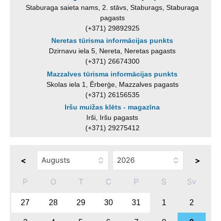
Staburaga saieta nams, 2. stāvs, Staburags, Staburaga
pagasts
(+371) 29892925
Neretas tūrisma informācijas punkts
Dzirnavu iela 5, Nereta, Neretas pagasts
(+371) 26674300
Mazzalves tūrisma informācijas punkts
Skolas iela 1, Ērberģe, Mazzalves pagasts
(+371) 26156535
Iršu muižas klēts - magazīna
Irši, Iršu pagasts
(+371) 29275412
<
>
P
O
T
C
P
S
Sv
27
28
29
30
31
1
2