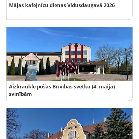
Mājas kafejnīcu dienas Vidusdaugavā 2026
Aizkraukle pošas Brīvības svētku (4. maija)
svinībām