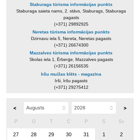
Staburaga tūrisma informācijas punkts
Staburaga saieta nams, 2. stāvs, Staburags, Staburaga
pagasts
(+371) 29892925
Neretas tūrisma informācijas punkts
Dzirnavu iela 5, Nereta, Neretas pagasts
(+371) 26674300
Mazzalves tūrisma informācijas punkts
Skolas iela 1, Ērberģe, Mazzalves pagasts
(+371) 26156535
Iršu muižas klēts - magazīna
Irši, Iršu pagasts
(+371) 29275412
<
>
P
O
T
C
P
S
Sv
27
28
29
30
31
1
2