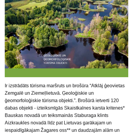
Ir izstrādāts tūrisma maršruts un brošūra “Atklāj ģeovietas
Zemgalē un Ziemeļlietuvā. Ģeoloģiskie un
ģeomorfoloģiskie tūrisma objekti.”. Brošūrā ietverti 120
dabas objekti - izteiksmīgās Skaistkalnes karsta kritenes*
Bauskas novadā un teiksmainās Staburaga klints
Aizkraukles novadā līdz pat Lietuvas garākajam un
iespaidīgākajam Žagares oss** un daudzajām alām un