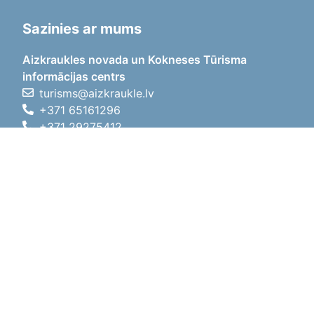
Sazinies ar mums
Aizkraukles novada un Kokneses Tūrisma
informācijas centrs
turisms@aizkraukle.lv
+371 65161296
+371 29275412
1905.gada iela 7, Koknese,
Aizkraukles novads, LV-5113
Darba laiki
Darba laiki
01.05.2026 - 30.09.2026
P, O, T, C, P
09:00 - 18:00
Pusdienu laiks
12:00 - 13:00
S
10:00 - 15:00
Sv
11:00 - 14:00