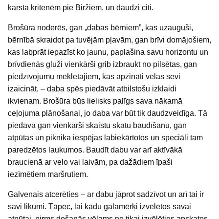
karsta kritenēm pie Biržiem, un daudzi citi.
Brošūra noderēs, gan „dabas bērniem”, kas uzauguši,
bērnībā skraidot pa tuvējām pļavām, gan brīvi domājošiem,
kas labprāt iepazīst ko jaunu, paplašina savu horizontu un
brīvdienās gluži vienkārši grib izbraukt no pilsētas, gan
piedzīvojumu meklētājiem, kas apzināti vēlas sevi
izaicināt, – daba spēs piedāvāt atbilstošu izklaidi
ikvienam. Brošūra būs lielisks palīgs sava nākamā
ceļojuma plānošanai, jo daba var būt tik daudzveidīga. Tā
piedāvā gan vienkārši skaistu skatu baudīšanu, gan
atpūtas un piknika iespējas labiekārtotos un speciāli tam
paredzētos laukumos. Baudīt dabu var arī aktīvākā
braucienā ar velo vai laivām, pa dažādiem īpaši
iezīmētiem maršrutiem.
Galvenais atcerēties – ar dabu jāprot sadzīvot un arī tai ir
savi likumi. Tāpēc, lai kādu galamērķi izvēlētos savai
atpūtai, pirms došanās vēlams ne tikai izvēlēties apskates