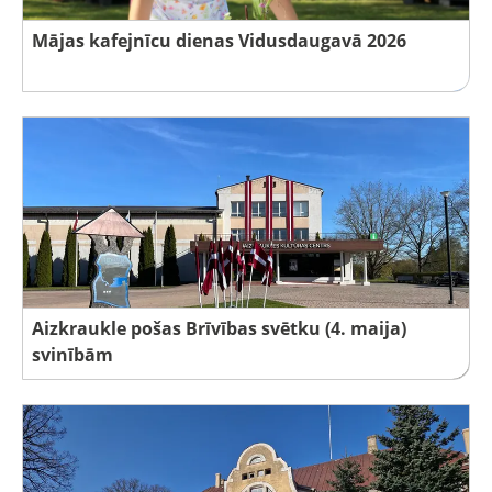
Mājas kafejnīcu dienas Vidusdaugavā 2026
Aizkraukle pošas Brīvības svētku (4. maija)
svinībām