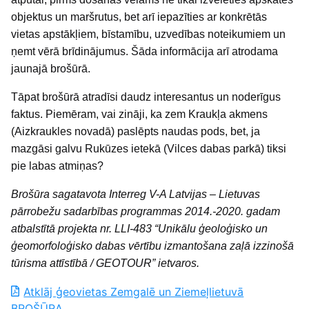
objektus un maršrutus, bet arī iepazīties ar konkrētās
vietas apstākļiem, bīstamību, uzvedības noteikumiem un
ņemt vērā brīdinājumus. Šāda informācija arī atrodama
jaunajā brošūrā.
Tāpat brošūrā atradīsi daudz interesantus un noderīgus
faktus. Piemēram, vai zināji, ka zem Kraukļa akmens
(Aizkraukles novadā) paslēpts naudas pods, bet, ja
mazgāsi galvu Rukūzes ietekā (Vilces dabas parkā) tiksi
pie labas atmiņas?
Brošūra sagatavota Interreg V-A Latvijas – Lietuvas
pārrobežu sadarbības programmas 2014.-2020. gadam
atbalstītā projekta nr. LLI-483 “Unikālu ģeoloģisko un
ģeomorfoloģisko dabas vērtību izmantošana zaļā izzinošā
tūrisma attīstībā / GEOTOUR” ietvaros.
Atklāj ģeovietas Zemgalē un Ziemeļlietuvā
BROŠŪRA