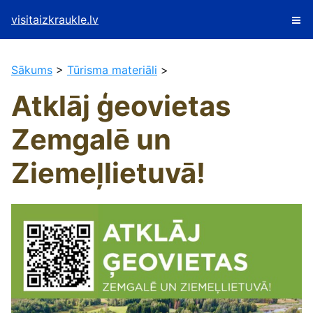
visitaizkraukle.lv
Sākums
>
Tūrisma materiāli
>
Atklāj ģeovietas
Zemgalē un
Ziemeļlietuvā!