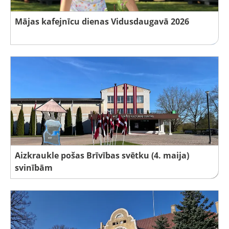
Mājas kafejnīcu dienas Vidusdaugavā 2026
Aizkraukle pošas Brīvības svētku (4. maija)
svinībām