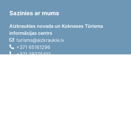
Sazinies ar mums
Aizkraukles novada un Kokneses Tūrisma
informācijas centrs
turisms@aizkraukle.lv
+371 65161296
+371 29275412
1905.gada iela 7, Koknese,
Aizkraukles novads, LV-5113
Darba laiki
Darba laiki
01.05.2026 - 30.09.2026
P, O, T, C, P
09:00 - 18:00
Pusdienu laiks
12:00 - 13:00
S
10:00 - 15:00
Sv
11:00 - 14:00