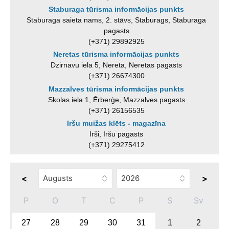
Staburaga tūrisma informācijas punkts
Staburaga saieta nams, 2. stāvs, Staburags, Staburaga
pagasts
(+371) 29892925
Neretas tūrisma informācijas punkts
Dzirnavu iela 5, Nereta, Neretas pagasts
(+371) 26674300
Mazzalves tūrisma informācijas punkts
Skolas iela 1, Ērberģe, Mazzalves pagasts
(+371) 26156535
Iršu muižas klēts - magazīna
Irši, Iršu pagasts
(+371) 29275412
<
>
P
O
T
C
P
S
Sv
27
28
29
30
31
1
2