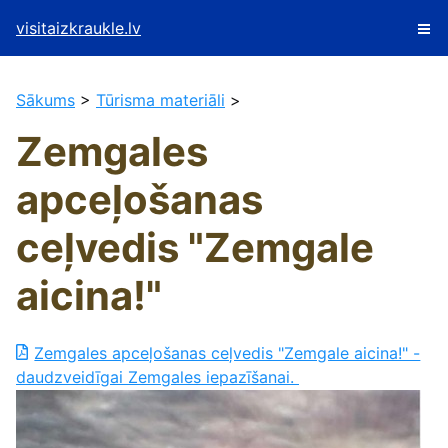
visitaizkraukle.lv
Sākums
>
Tūrisma materiāli
>
Zemgales
apceļošanas
ceļvedis "Zemgale
aicina!"
Zemgales apceļošanas ceļvedis "Zemgale aicina!" -
daudzveidīgai Zemgales iepazīšanai.