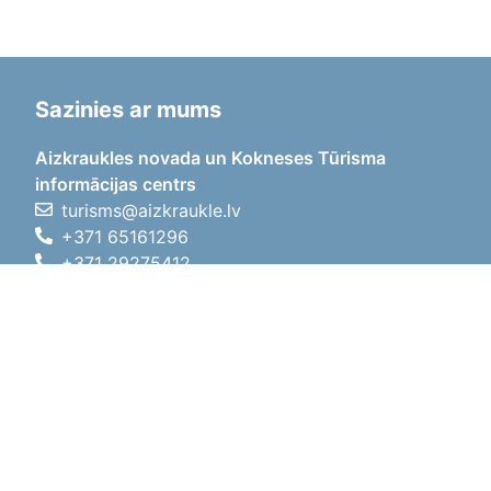
Sazinies ar mums
Aizkraukles novada un Kokneses Tūrisma
informācijas centrs
turisms@aizkraukle.lv
+371 65161296
+371 29275412
1905.gada iela 7, Koknese,
Aizkraukles novads, LV-5113
Darba laiki
Darba laiki
01.05.2026 - 30.09.2026
P, O, T, C, P
09:00 - 18:00
Pusdienu laiks