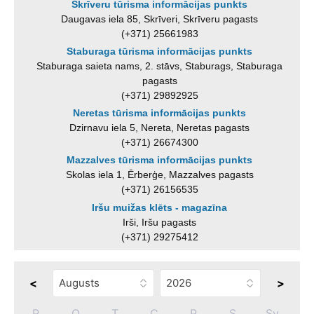
Skrīveru tūrisma informācijas punkts
Daugavas iela 85, Skrīveri, Skrīveru pagasts
(+371) 25661983
Staburaga tūrisma informācijas punkts
Staburaga saieta nams, 2. stāvs, Staburags, Staburaga
pagasts
(+371) 29892925
Neretas tūrisma informācijas punkts
Dzirnavu iela 5, Nereta, Neretas pagasts
(+371) 26674300
Mazzalves tūrisma informācijas punkts
Skolas iela 1, Ērberģe, Mazzalves pagasts
(+371) 26156535
Iršu muižas klēts - magazīna
Irši, Iršu pagasts
(+371) 29275412
<
>
P
O
T
C
P
S
Sv