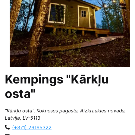
Kempings "Kārkļu
osta"
"Kārkļu osta", Kokneses pagasts, Aizkraukles novads,
Latvija, LV-5113
(+371) 26165322