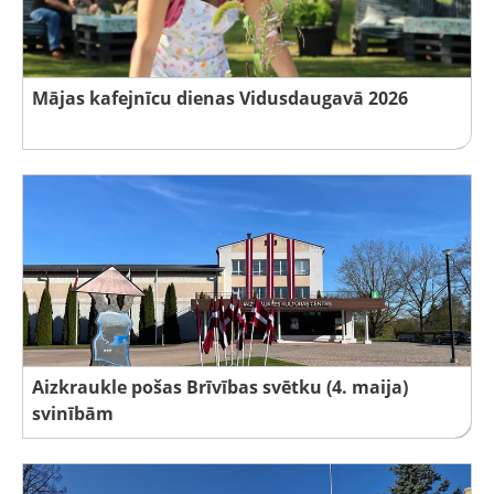
Mājas kafejnīcu dienas Vidusdaugavā 2026
Aizkraukle pošas Brīvības svētku (4. maija)
svinībām