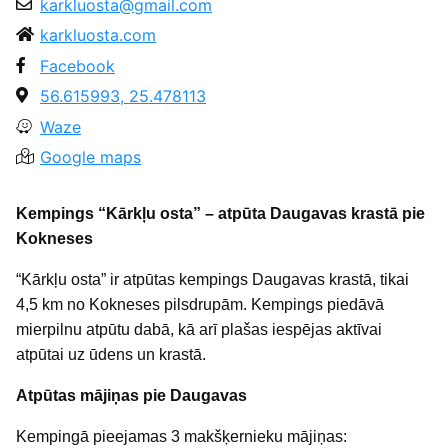
karkluosta@gmail.com
karkluosta.com
Facebook
56.615993, 25.478113
Waze
Google maps
Kempings “Kārkļu osta” – atpūta Daugavas krastā pie
Kokneses
“Kārkļu osta” ir atpūtas kempings Daugavas krastā, tikai
4,5 km no Kokneses pilsdrupām. Kempings piedāvā
mierpilnu atpūtu dabā, kā arī plašas iespējas aktīvai
atpūtai uz ūdens un krastā.
Atpūtas mājiņas pie Daugavas
Kempingā pieejamas 3 makšķernieku mājiņas: