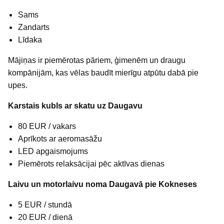
Sams
Zandarts
Līdaka
Mājiņas ir piemērotas pāriem, ģimenēm un draugu
kompānijām, kas vēlas baudīt mierīgu atpūtu dabā pie
upes.
Karstais kubls ar skatu uz Daugavu
80 EUR / vakars
Aprīkots ar aeromasāžu
LED apgaismojums
Piemērots relaksācijai pēc aktīvas dienas
Laivu un motorlaivu noma Daugavā pie Kokneses
5 EUR / stundā
20 EUR / dienā