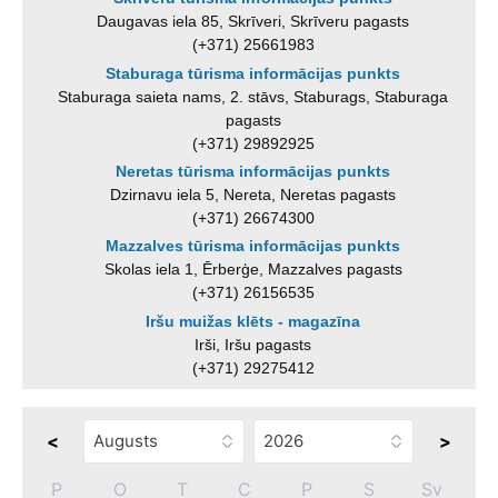
Daugavas iela 85, Skrīveri, Skrīveru pagasts
(+371) 25661983
Staburaga tūrisma informācijas punkts
Staburaga saieta nams, 2. stāvs, Staburags, Staburaga
pagasts
(+371) 29892925
Neretas tūrisma informācijas punkts
Dzirnavu iela 5, Nereta, Neretas pagasts
(+371) 26674300
Mazzalves tūrisma informācijas punkts
Skolas iela 1, Ērberģe, Mazzalves pagasts
(+371) 26156535
Iršu muižas klēts - magazīna
Irši, Iršu pagasts
(+371) 29275412
<
>
P
O
T
C
P
S
Sv