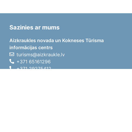
Sazinies ar mums
Aizkraukles novada un Kokneses Tūrisma
informācijas centrs
turisms@aizkraukle.lv
+371 65161296
+371 29275412
1905.gada iela 7, Koknese,
Aizkraukles novads, LV-5113
Darba laiki
Darba laiki
01.05.2026 - 30.09.2026
P, O, T, C, P
09:00 - 18:00
Pusdienu laiks
12:00 - 13:00