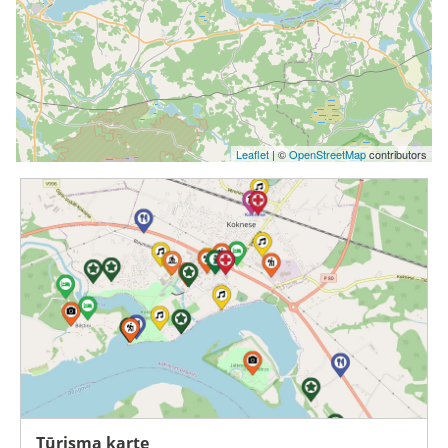
Leaflet
| ©
OpenStreetMap
contributors
Tūrisma karte