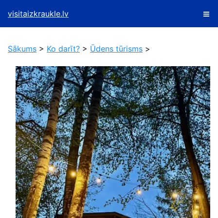
visitaizkraukle.lv
Sākums
>
Ko darīt?
>
Ūdens tūrisms
>