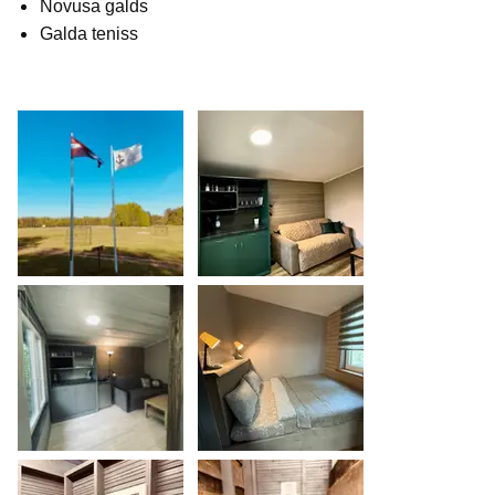
Novusa galds
Galda teniss