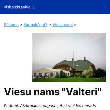
visitaizkraukle.lv
Sākums
>
Kur nakšņot?
>
Viesu nami
>
Viesu nams "Valteri"
Padomi, Aizkraukles pagasts, Aizkraukles novads,