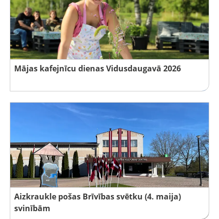
Mājas kafejnīcu dienas Vidusdaugavā 2026
Aizkraukle pošas Brīvības svētku (4. maija)
svinībām