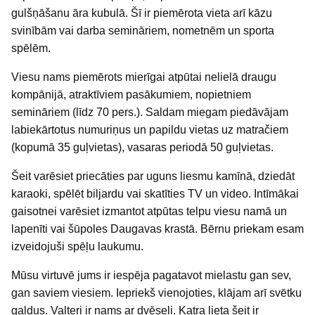
gulšņāšanu āra kubulā. Šī ir piemērota vieta arī kāzu
svinībām vai darba semināriem, nometnēm un sporta
spēlēm.
Viesu nams piemērots mierīgai atpūtai nelielā draugu
kompānijā, atraktīviem pasākumiem, nopietniem
semināriem (līdz 70 pers.). Saldam miegam piedāvājam
labiekārtotus numuriņus un papildu vietas uz matračiem
(kopumā 35 guļvietas), vasaras periodā 50 guļvietas.
Šeit varēsiet priecāties par uguns liesmu kamīnā, dziedāt
karaoki, spēlēt biljardu vai skatīties TV un video. Intīmākai
gaisotnei varēsiet izmantot atpūtas telpu viesu namā un
lapenīti vai šūpoles Daugavas krastā. Bērnu priekam esam
izveidojuši spēļu laukumu.
Mūsu virtuvē jums ir iespēja pagatavot mielastu gan sev,
gan saviem viesiem. Iepriekš vienojoties, klājam arī svētku
galdus. Valteri ir nams ar dvēseli. Katra lieta šeit ir