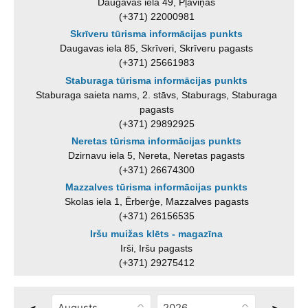
Daugavas iela 49, Pļaviņas
(+371) 22000981
Skrīveru tūrisma informācijas punkts
Daugavas iela 85, Skrīveri, Skrīveru pagasts
(+371) 25661983
Staburaga tūrisma informācijas punkts
Staburaga saieta nams, 2. stāvs, Staburags, Staburaga
pagasts
(+371) 29892925
Neretas tūrisma informācijas punkts
Dzirnavu iela 5, Nereta, Neretas pagasts
(+371) 26674300
Mazzalves tūrisma informācijas punkts
Skolas iela 1, Ērberģe, Mazzalves pagasts
(+371) 26156535
Iršu muižas klēts - magazīna
Irši, Iršu pagasts
(+371) 29275412
<
>