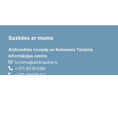
Sazinies ar mums
Aizkraukles novada un Kokneses Tūrisma
informācijas centrs
turisms@aizkraukle.lv
+371 65161296
+371 29275412
1905.gada iela 7, Koknese,
Aizkraukles novads, LV-5113
Darba laiki
Darba laiki
01.05.2026 - 30.09.2026