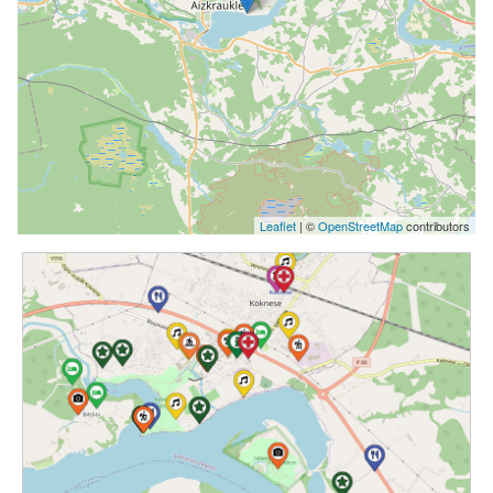
Leaflet
| ©
OpenStreetMap
contributors