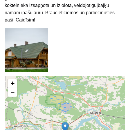
koktēlnieka izsapņota un izlolota, veidojot guļbaļķu
namam īpašu auru. Brauciet ciemos un pārliecinieties
paši! Gaidīsim!
+
−