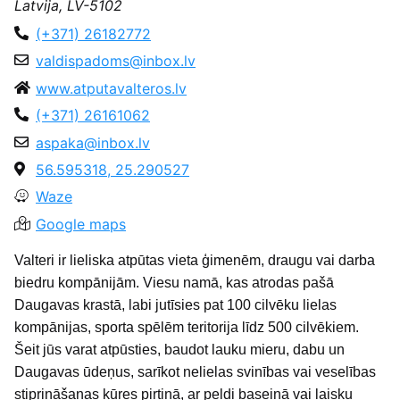
Latvija, LV-5102
(+371) 26182772
valdispadoms@inbox.lv
www.atputavalteros.lv
(+371) 26161062
aspaka@inbox.lv
56.595318, 25.290527
Waze
Google maps
Valteri ir lieliska atpūtas vieta ģimenēm, draugu vai darba
biedru kompānijām. Viesu namā, kas atrodas pašā
Daugavas krastā, labi jutīsies pat 100 cilvēku lielas
kompānijas, sporta spēlēm teritorija līdz 500 cilvēkiem.
Šeit jūs varat atpūsties, baudot lauku mieru, dabu un
Daugavas ūdeņus, sarīkot nelielas svinības vai veselības
stiprināšanas kūres pirtiņā, ar peldi baseinā vai laisku