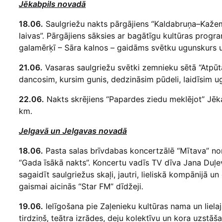
Jēkabpils novadā
18.06.
Saulgriežu nakts pārgājiens “Kaldabruņa–Kažemā
laivas”. Pārgājiens sāksies ar bagātīgu kultūras prog
galamērķī – Sāra kalnos – gaidāms svētku ugunskurs u
21.06.
Vasaras saulgriežu svētki zemnieku sētā “Atpūt
dancosim, kursim gunis, dedzināsim pūdeli, laidīsim ug
22.06.
Nakts skrējiens “Papardes ziedu meklējot” Jēka
km.
Jelgavā un Jelgavas novadā
18.06.
Pasta salas brīvdabas koncertzālē “Mītava” nori
“Gada īsākā nakts”. Koncertu vadīs TV dīva Jana Duļe
sagaidīt saulgriežus skaļi, jautri, lieliskā kompānijā 
gaismai aicinās “Star FM” dīdžeji.
19.06.
Ielīgošana pie Zaļenieku kultūras nama un liela
tirdziņš, teātra izrādes, deju kolektīvu un kora uzstāš