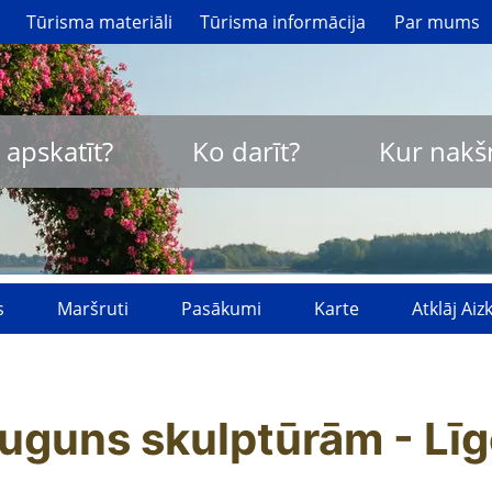
Tūrisma materiāli
Tūrisma informācija
Par mums
 apskatīt?
Ko darīt?
Kur nakš
s
Maršruti
Pasākumi
Karte
Atklāj Ai
 uguns skulptūrām - Lī