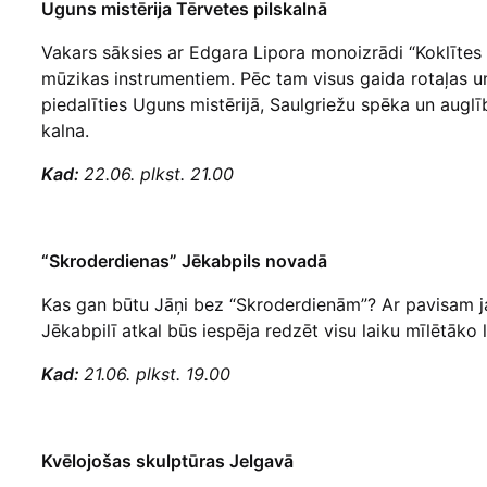
Uguns mistērija Tērvetes pilskalnā
Vakars sāksies ar Edgara Lipora monoizrādi “Koklītes 
mūzikas instrumentiem. Pēc tam visus gaida rotaļas u
piedalīties Uguns mistērijā, Saulgriežu spēka un auglī
kalna.
Kad:
22.06. plkst. 21.00
“Skroderdienas” Jēkabpils novadā
Kas gan būtu Jāņi bez “Skroderdienām”? Ar pavisam 
Jēkabpilī atkal būs iespēja redzēt visu laiku mīlētāko 
Kad:
21.06. plkst. 19.00
Kvēlojošas skulptūras Jelgavā