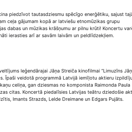
ina piedzīvot tautasdziesmu spēcīgo enerģētiku, sajust taj
jam ceļa gājumam kopā ar latviešu etnomūzikas grupu
vijas dabas un mūzikas krāšņumu ar pilnu krūti! Koncertu var
āti ierasties arī ar savām laivām un peldlīdzekļiem.
veltījums leģendārajai Jāņa Streiča kinofilmai “Limuzīns Jā
. Īpaši veidotā programmā Latvijā iemīļotu aktieru izpildī
skaņu celiņa, gan dziesmas no komponista Raimonda Paula 
as citas. Koncertā piedalīsies Latvijas teātru dziedošie akti
elzītis, Imants Strazds, Lelde Dreimane un Edgars Pujāts.