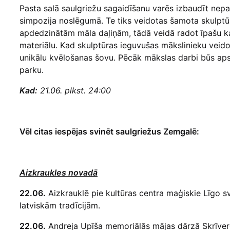
Pasta salā saulgriežu sagaidīšanu varēs izbaudīt nepa
simpozija noslēgumā. Te tiks veidotas šamota skulptūr
apdedzinātām māla daļiņām, tādā veidā radot īpašu k
materiālu. Kad skulptūras ieguvušas mākslinieku veid
unikālu kvēlošanas šovu. Pēcāk mākslas darbi būs apsk
parku.
Kad:
21.06. plkst. 24:00
Vēl citas iespējas svinēt saulgriežus Zemgalē:
Aizkraukles novadā
22.06.
Aizkrauklē pie kultūras centra maģiskie Līgo 
latviskām tradīcijām.
22.06.
Andreja Upīša memoriālās mājas dārzā Skrīvero