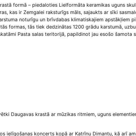
rastā formā – piedaloties Lielformāta keramikas uguns sku
as, kas ir Zemgalei raksturīgs māls, sajaukts ar sīki sasma
arstuma noturīgu un brīvdabas klimatiskajiem apstākļiem p
otās formas, tās tiek dedzinātas 1200 grādu karstumā, uzbu
atāmi Pasta salas teritorijā, papildinot jau esošo šamota 
svētki Daugavas krastā ar mūzikas ritmiem, uguns elementi
s ielīgošanas koncerts kopā ar Katrīnu Dimantu, kā arī am