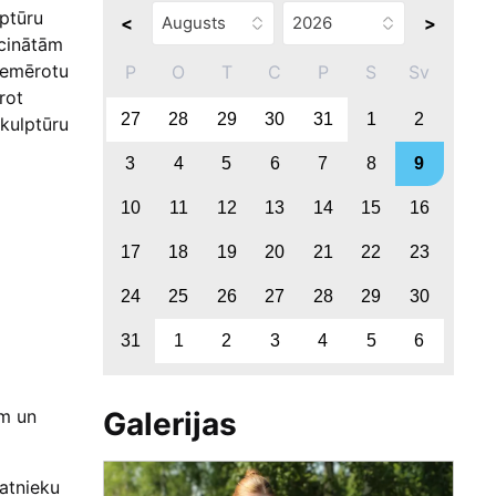
lptūru
<
>
lcinātām
iemērotu
P
O
T
C
P
S
Sv
rot
27
28
29
30
31
1
2
skulptūru
3
4
5
6
7
8
9
10
11
12
13
14
15
16
17
18
19
20
21
22
23
24
25
26
27
28
29
30
31
1
2
3
4
5
6
Galerijas
em un
atnieku