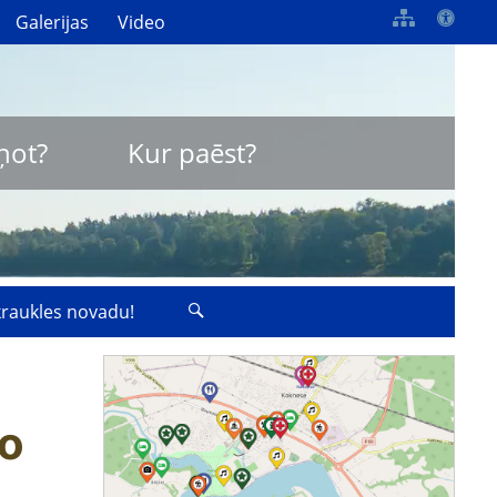
Galerijas
Video
ņot?
Kur paēst?
zkraukles novadu!
go