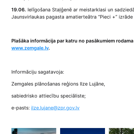
19.06.
Ielīgošana Staļģenē ar meistarklasi un sadzied
Jaunsvirlaukas pagasta amatierteātra “Pieci +” izrāde 
Plašāka informācija par katru no pasākumiem rodama 
www.zemgale.lv
.
Informāciju sagatavoja:
Zemgales plānošanas reģions Ilze Lujāne,
sabiedrisko attiecību speciāliste;
e-pasts:
ilze.lujane@zpr.gov.lv