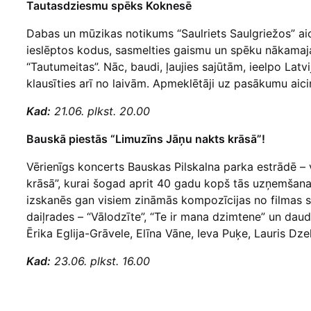
Tautasdziesmu spēks Koknesē
Dabas un mūzikas notikums “Saulriets Saulgriežos” aic
ieslēptos kodus, sasmelties gaismu un spēku nākama
“Tautumeitas”. Nāc, baudi, ļaujies sajūtām, ieelpo Lat
klausīties arī no laivām. Apmeklētāji uz pasākumu aicin
Kad:
21.06. plkst. 20.00
Bauskā piestās “Limuzīns Jāņu nakts krāsā”!
Vērienīgs koncerts Bauskas Pilskalna parka estrādē – 
krāsā”, kurai šogad aprit 40 gadu kopš tās uzņemšanas
izskanēs gan visiem zināmās kompozīcijas no filmas 
daiļrades – “Vālodzīte”, “Te ir mana dzimtene” un daudz
Ērika Eglija-Grāvele, Elīna Vāne, Ieva Puķe, Lauris Dz
Kad:
23.06. plkst. 16.00