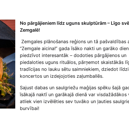
No pārgājieniem līdz uguns skulptūrām – Līgo svē
Zemgalē!
Zemgales plānošanas reģions un tā pašvaldības a
“Zemgale aicina!” gada īsāko nakti un garāko dien
piedzīvot interesantāk – dodoties pārgājienos un
piedaloties uguns rituālos, pārņemot skaistākās l
tradīcijas no lauku sētu saimniekiem, dziedot līdzi
koncertos un izdejojoties zaļumballēs.
Sajust dabas un saulgriežu maģijas spēku šajā ga
īsākajā naktī un garākajā dienā var visdažādākos 
atliek vien izvēlēties sev tuvāko un ļauties saulgri
burvībai!