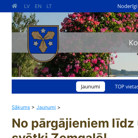
Noderīgi
LV
EN
LT
Ko
Jaunumi
TOP vieta
Sākums
>
Jaunumi
>
No pārgājieniem līdz
svētki Zemgalē!