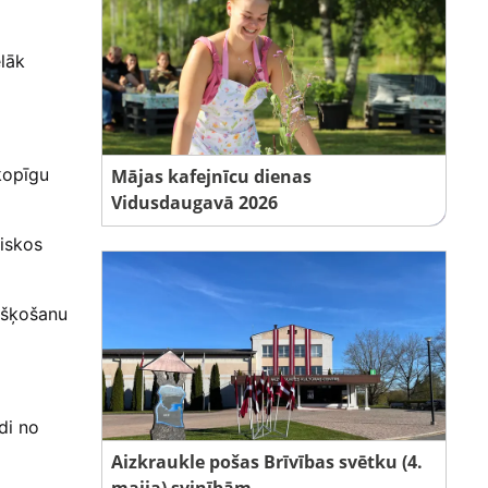
lāk
kopīgu
Mājas kafejnīcu dienas
Vidusdaugavā 2026
viskos
ušķošanu
di no
Aizkraukle pošas Brīvības svētku (4.
maija) svinībām