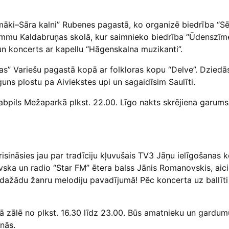
ki–Sāra kalni” Rubenes pagastā, ko organizē biedrība “Sēl
rammu Kaldabruņas skolā, kur saimnieko biedrība “Ūdenszīme
n koncerts ar kapellu “Hāgenskalna muzikanti”.
as” Variešu pagastā kopā ar folkloras kopu “Delve”. Dziedā
uns plostu pa Aiviekstes upi un sagaidīsim Saulīti.
bpils Mežaparkā plkst. 22.00. Līgo nakts skrējiena garums
sināsies jau par tradīciju kļuvušais TV3 Jāņu ielīgošanas 
vska un radio “Star FM” ētera balss Jānis Romanovskis, aic
un dažādu žanru melodiju pavadījumā! Pēc koncerta uz ballīti 
jā zālē no plkst. 16.30 līdz 23.00. Būs amatnieku un gardum
anās.