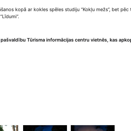
āšanos kopā ar kokles spēles studiju “Kokļu mežs”, bet pēc
“Līdumi”.
pašvaldību Tūrisma informācijas centru vietnēs, kas apko