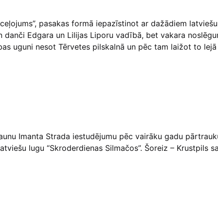
ceļojums”, pasakas formā iepazīstinot ar dažādiem latviešu
n danči Edgara un Lilijas Liporu vadībā, bet vakara noslēg
bas uguni nesot Tērvetes pilskalnā un pēc tam laižot to lejā
jaunu Imanta Strada iestudējumu pēc vairāku gadu pārtrau
latviešu lugu “Skroderdienas Silmačos”. Šoreiz – Krustpils sa