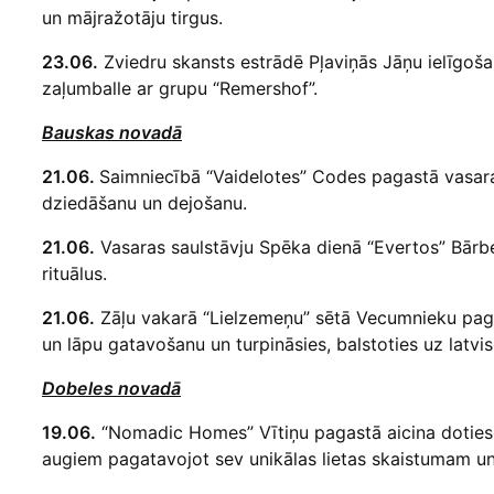
un mājražotāju tirgus.
23.06.
Zviedru skansts estrādē Pļaviņās Jāņu ielīgoša
zaļumballe ar grupu “Remershof”.
Bauskas novadā
21.06.
Saimniecībā “Vaidelotes” Codes pagastā vasaras
dziedāšanu un dejošanu.
21.06.
Vasaras saulstāvju Spēka dienā “Evertos” Bārbe
rituālus.
21.06.
Zāļu vakarā “Lielzemeņu” sētā Vecumnieku paga
un lāpu gatavošanu un turpināsies, balstoties uz latvi
Dobeles novadā
19.06.
“Nomadic Homes” Vītiņu pagastā aicina doties d
augiem pagatavojot sev unikālas lietas skaistumam un