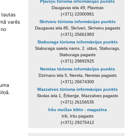
Pļaviņu tūrisma informācijas punkts
Daugavas iela 49, Pļaviņas
(+371) 22000981
 tautas
umā varēs
Skrīveru tūrisma informācijas punkts
Daugavas iela 85, Skrīveri, Skrīveru pagasts
 no
(+371) 25661983
Staburaga tūrisma informācijas punkts
Staburaga saieta nams, 2. stāvs, Staburags,
Staburaga pagasts
(+371) 29892925
Neretas tūrisma informācijas punkts
Dzirnavu iela 5, Nereta, Neretas pagasts
(+371) 26674300
kuma
Mazzalves tūrisma informācijas punkts
liņā.
Skolas iela 1, Ērberģe, Mazzalves pagasts
(+371) 26156535
Iršu muižas klēts - magazīna
Irši, Iršu pagasts
(+371) 29275412