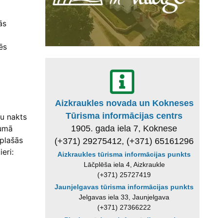
ās
ēs
Aizkraukles novada un Kokneses
Tūrisma informācijas centrs
ņu nakts
1905. gada iela 7, Koknese
jumā
plašās
(+371) 29275412, (+371) 65161296
eri:
Aizkraukles tūrisma informācijas punkts
Lāčplēša iela 4, Aizkraukle
(+371) 25727419
Jaunjelgavas tūrisma informācijas punkts
Jelgavas iela 33, Jaunjelgava
(+371) 27366222