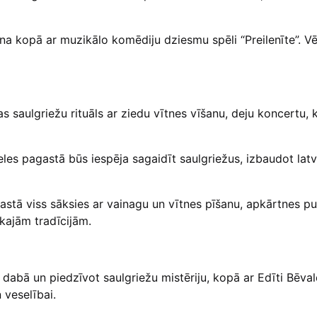
na kopā ar muzikālo komēdiju dziesmu spēli “Preilenīte”. Vē
 saulgriežu rituāls ar ziedu vītnes vīšanu, deju koncertu, 
les pagastā būs iespēja sagaidīt saulgriežus, izbaudot lat
stā viss sāksies ar vainagu un vītnes pīšanu, apkārtnes p
skajām tradīcijām.
abā un piedzīvot saulgriežu mistēriju, kopā ar Edīti Bēval
 veselībai.