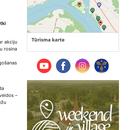
tki
Tūrisma karte
r akciju
u rosina
īgošanas
da
veidos –
ežu