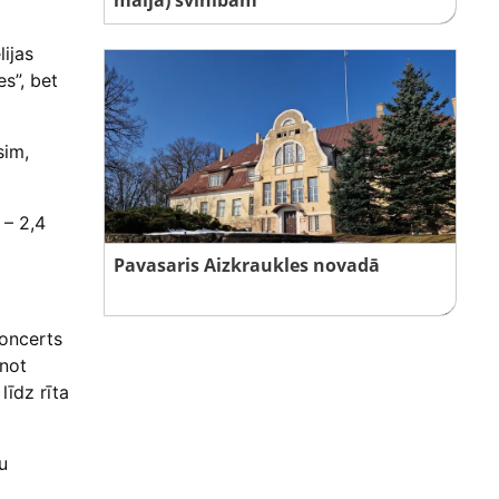
ijas
s”, bet
sim,
 – 2,4
Pavasaris Aizkraukles novadā
koncerts
inot
līdz rīta
u